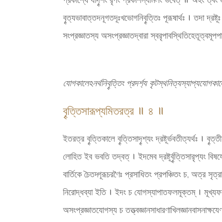
বৄত্যভাবাত্তদনূগতদূঃখভোগনিবৄত্তিঃ পূরূষার্থঃ । তদা দ্রষ্ট
সংপ্রজ্ঞাতস্য অসংপ্রজ্ঞাতদ্বারা স্বরৃপাবস্থিতিহেতূত্বমূ
যোগকালেঽনর্থনিবৄত্তিং প্রদর্শ্য কৃটস্থনিত্যস্যাপ্যযোগকাল
বৄত্তিসারূপ্যমিতরত্র ॥ ৪ ॥
ইতরত্র বৄত্তিকালে বৄত্তিসাদৄশ্যং দ্রষ্টূর্ভবতীত্যর্থঃ । 
লোহিত ইব ভবতি তদ্বত্ । ইদমেব দ্রষ্টূর্বৄত্তিসারৃপ্যং 
বার্তিকে চৈতদ্গূরূচরণৈঃ প্রসাধিতং প্রপঞ্চিতং চ, অত্র সৃত
নিরোদ্ধব্যা ইতি । ইদং চ যোগস্যাপাতফলমূক্তম্ । মূখ্যফলং
অসংপ্রজ্ঞাতযোগস্য চ তত্ত্বজ্ঞানসাধারণাখিলজ্ঞানবাসনাক্ষযে