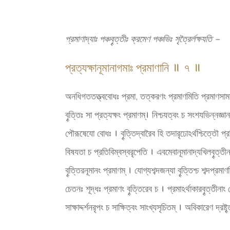
প্রমাণাদ্যাঃ পঞ্চবৄত্তীঃ ক্রমেণ পঞ্চভিঃ সৃত্রৈর্লক্ষযতি –
প্রত্যক্ষানূমানাগমাঃ প্রমাণানি ॥ ৭ ॥
অনধিগততত্ত্ববোধঃ প্রমা, তত্করণং প্রমাণমিতি প্রমাণসামান্যল
বৄত্তিঃ সা প্রত্যক্ষং প্রমাণম্। নিশ্চযত্বং চ সংশযভিন্নজ্ঞ
পৌরূষেযো বোধঃ । বৄত্তিদ্বারৈব হি তদারৃঢোঽর্থশ্চিত্তৌ প্
বিষযতা চ প্রতিবিম্বস্বরৃপেতি । এবমেবানূমানাদ্যখিলবৄত্তীন
বৄত্তিরনূমানং প্রমাণম্ । যোগ্যশব্দজন্যা বৄত্তিশ্চ শব্দপ্র
চেতনঃ শূদ্ধঃ প্রমাণং বৄত্তিরেব চ । প্রমাঽর্থাকারবৄত্তীনা
সাক্ষাদ্দর্শনরৃপং চ সাক্ষিত্বং সাংখ্যসৃচিতম্ । অবিকারেণ দ্রষ