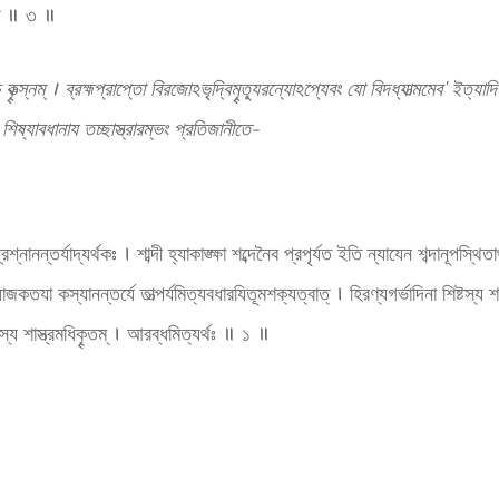
চিত্ ॥ ৩ ॥
ত্স্নম্ । ব্রহ্মপ্রাপ্তো বিরজোঽভৃদ্বিমৄত্যূরন্যোঽপ্যেবং যো বিদধ্যাত্মমেব’ ইত্যাদিশ্রূ
শিষ্যাবধানায তচ্ছাস্ত্রারম্ভং প্রতিজানীতে-
ন্তর্যাদ্যর্থকঃ । শাব্দী হ্যাকাঙ্ক্ষা শব্দেনৈব প্রপৃর্যত ইতি ন্যাযেন শব্দানূপস্থিতার্
রযোজকতযা কস্যানন্তর্যে তাত্পর্যমিত্যবধারযিতূমশক্যত্বাত্ । হিরণ্যগর্ভাদিনা শিষ্টস্য
োগস্য শাস্ত্রমধিকৄতম্ । আরব্ধমিত্যর্থঃ ॥ ১ ॥