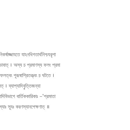
কর্ষাজ্জাযতে যাঽনধিগতার্থনিশ্চযরৃপা
াণাভাবাত্ । অস্য চ প্রমাণস্য ফলং প্রমা
ফলত্বং পূরূষাশ্রিতত্ত্বং চ ঘটতে ।
্ । ব্যাপ্যাদিবৄত্তিজন্যা
রাদিবিভাগে বার্তিককারিকাঃ –“প্রমাতা
স্যাঃ স্যূঃ করণস্যানপেক্ষণাত্ ॥