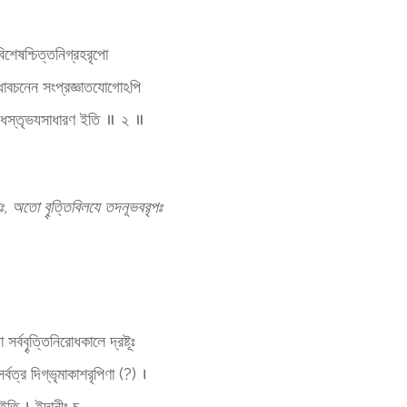
িশেষশ্চিত্তনিগ্রহরৃপো
রোধাবচনেন সংপ্রজ্ঞাতযোগোঽপি
িনিরোধস্তৃভযসাধারণ ইতি ॥ ২ ॥
্তঃ, অতো বৄত্তিবিলযে তদনূভবরৃপঃ
র্ববৄত্তিনিরোধকালে দ্রষ্টূঃ
র্বত্র দিগ্ভৃমাকাশরৃপিণা (?) ।
“ ইতি । ইদানীং চ