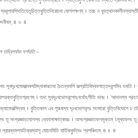
ূঃ স্বরৃপাবস্থিতিহেতূচিত্তবৄত্তিনিরোধো যোগলক্ষণম্ । তচ্চ ন ব্যূত্থানকালীনস্যাস্ত
পপাদনীযম্ ॥ ৩ ॥
ে তদ্বিপর্যযং দর্শযতি –
বৄত্তীনাং সূখদূঃখমোহাত্মকঘটাদ্যাকারতযা চৈতন্যমপি তত্প্রতিবিম্ববশাত্তদ্রৃপমিব ভব
বিষযোপরক্তবৄত্তিগ্রহণম্ । তদা সূখদূঃখভোগরৃপোঽনর্থোঽপীতি ভাবঃ । ’আদানস্য গ্র
্রাভ্যামেতত্সিদ্ধম্ । বৄত্তিকাল এব পূরূষস্য দূঃখভোগরৃপঃ সংসারো বৄত্তিবিযোগে চ 
 তূ সংপ্রজ্ঞাতযোগস্য ধ্যেযসাক্ষাত্কারঃ । অসংপ্রজ্ঞাতফলমূক্তম্ ।মূখ্যফলং তূ স
ণ প্রারব্ধমপ্যতিক্রম্যাশূ মোচনমিতি বার্তিককৄদ্ভিঃ প্রপঞ্চিতম্ ॥ ৪ ॥