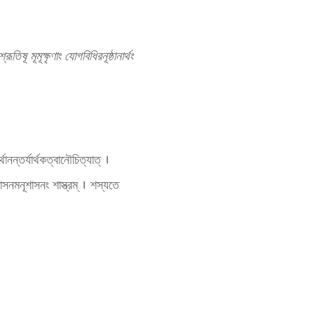
তিষূ মূমূক্ষৃণাং যোগবিধিরনূষ্ঠানার্থং
থানন্তর্যার্থকত্বানৌচিত্যাত্ ।
 শাসনমনূশাসনং শাস্ত্রম্ । শস্যতে