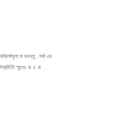
ক্লিষ্টরৃপা বা ভবন্তূ , সর্বা এব
জোমিশ্রমি’তি স্মৄতেঃ ॥ ৫ ॥