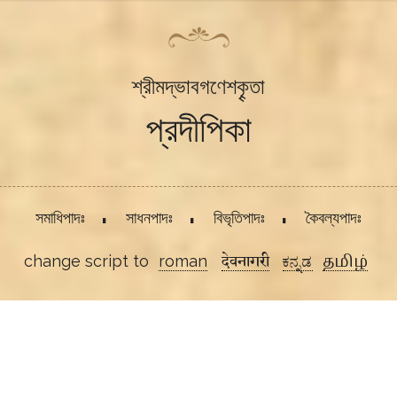
শ্রীমদ্ভাবগণেশকৄতা
প্রদীপিকা
সমাধিপাদঃ
সাধনপাদঃ
বিভৃতিপাদঃ
কৈবল্যপাদঃ
change script to
roman
देवनागरी
ಕನ್ನಡ
தமிழ்