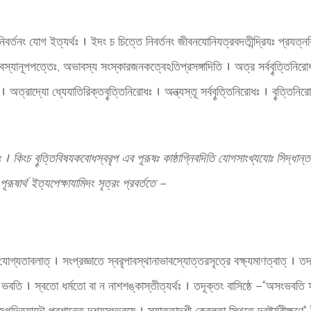
িবর্তনং যোগ ইত্যর্থঃ । ইদং চ চিত্তে নিবর্তনং জীবনযোনিযত্রবদতীন্দ্রিযঃ প্রযত্নব
কত্বস্যানূপপত্তেঃ, অভাবস্য সংস্কারজনকত্বেঽতিপ্রসঙ্গাদিতি । অত্র সর্ববৄত্তিনি
চ । অত্রাদ্যো ধ্যেযাতিরিক্তবৄত্তিনিরোধঃ । অন্ত্যস্তূ সর্ববৄত্তিনিরোধঃ । বৄত্ত
তিঃ । কিংচ বৄত্তিবিষযকবোধস্বরৃপ এব পূরূষঃ কাষ্ঠাগ্নিবদিতি যোগসাংখ্যযোঃ সিদ্ধান
রূষার্থ ইত্যপেক্ষাযামিদং সৃত্রং প্রবর্ততে –
্যতাবলাত্ । সংপ্রজ্ঞাতে স্বরৃপাবস্থানাভাবস্যোত্তরসৃত্রে বক্ষ্যমাণত্বাত্ । তদা স
্থানং ভবতি । স্বতো ধর্মতো বা ন নাশশঙ্কাস্তীত্যর্থঃ । তদূক্তং বাসিষ্ঠে –“অসংভবতি স
দিত্যাদৌ প্রশান্তে দৄশ্যসংভ্রমে । স্যাত্তাদৄশী কেবলতা স্থিতে দ্রষ্টর্যবীক্ষণে