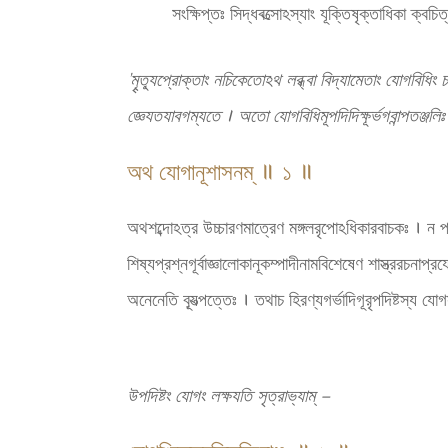
সংক্ষিপ্তঃ সিদ্ধবত্সোঽস্যাং যূক্তিষৃক্তাধিকা ক্ব
’মৄত্যূপ্রোক্তাং নচিকেতোঽথ লব্ধ্বা বিদ্যামেতাং যোগবিধিং চ কৄ
জ্ঞেযতযাবগম্যতে । অতো যোগবিধিমূপদিদিক্ষূর্ভগবান্পতঞ্জলিঃ 
অথ যোগানূশাসনম্ ॥ ১ ॥
অথশব্দোঽত্র উচ্চারণমাত্রেণ মঙ্গলরৃপোঽধিকারবাচকঃ । ন প্রশ্নান
শিষ্যপ্রশ্নগূর্বাজ্ঞালোকানূকম্পাদীনামবিশেষেণ শাস্ত্ররচনাপ্
অনেনেতি ব্যূত্পত্তেঃ । তথাচ হিরণ্যগর্ভাদিগূরৃপদিষ্টস্য য
উপদিষ্টং যোগং লক্ষযতি সৃত্রাভ্যাম্ –