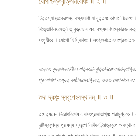
যোগশ্চিত্তবৄত্তিনিরোধঃ ॥ ২ ॥
চিত্তস্যান্তঃকরণস্য বক্ষ্যমাণা যা বৄত্তযঃ তাসাং নিরোধো ন
বিত্তোবিলযহেতূর্ন তূ বৄত্ত্যভাব এব, বক্ষ্যমাণসংস্কারজন
সংগৄহীতঃ । যোগো হি দ্বিবিধঃ । সংপ্রজ্ঞাতোঽসংপ্রজ্ঞাতশ্
নন্বেবং ব্যূত্থানকালীনে যত্কিংচিদ্বৄত্তিনিরোধেঽতিব্যাপ্
পূরূষোঽপি নশ্যেত্ কাষ্ঠাপাযেঽগ্নিবত্, ততশ্চ যোগকালে কঃ পূ
তদা দ্রষ্টূঃ স্বরৃপেঽবস্থানম্ ॥ ৩ ॥
তদেত্যনেন নিরোধবিশেষ এবাসংপ্রজ্ঞাতাখ্যঃ পরামৄশ্যতে । যোগ
দৄষ্টিস্বরৃপস্য পূরূষস্য স্বরৃপে নির্বিষযচিন্মাত্ররৃপে অবস
প্রকাশ্যে যাদৄশং রৃপং প্রকাশস্যামলং ভবেত্ ॥ অহং ত্বং জগ