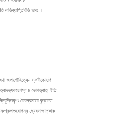
ীতি নাতিব্যাপ্তিরিতি ভাবঃ ।
তি । যথা জপালৌহিত্যেন স্ফটিকোঽপি
হণত্বাদভ্যবহরণস্য চ ভোগত্বাত্’ ইতি
তন্নিবৄত্তিরৃপং কৈবল্যমতো বৄত্তযো
ংপ্রজ্ঞাতযোগস্য ধ্যেযসাক্ষাত্কারঃ ।