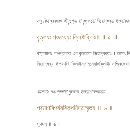
ননূ কিযত্প্রকারাঃ কীদৄশ্যো বা বৄত্তযো নিরোদ্ধব্যা ইত্যাকাং
বৄত্তযঃ পঞ্চতয্যঃ ক্লিষ্টাক্লিষ্টাঃ ॥ ৫ ॥
বক্ষ্যমাণাঃ পঞ্চপ্রকারা এব বৄত্তযো নিরোদ্ধব্যাঃ । তাসাং নির
নিরোদ্ধব্যা ইত্যর্থঃ। ক্লিষ্টাস্তামস্যোঽক্লিষ্টাঃ সাত্ত্বিক্
কাস্তাঃ পঞ্চপ্রকারা বৄত্তয ইত্যপেক্ষাযামাহ –
প্রমাণবিপর্যযবিকল্পনিদ্রাস্মৄতয ॥ ৬ ॥
সূগমম্ ॥ ৬ ॥