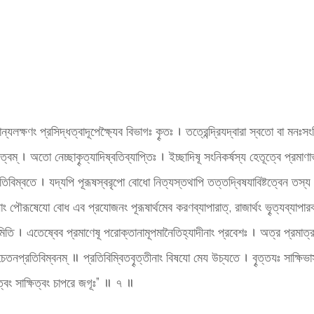
ক্ষণং প্রসিদ্ধত্বাদূপেক্ষ্যৈব বিভাগঃ কৄতঃ । তত্রেন্দ্রিযদ্বারা স্বতো বা মনঃসংনি
ানত্বম্ । অতো নেচ্ছাকৄত্যাদিষ্বতিব্যাপ্তিঃ । ইচ্ছাদিষূ সংনিকর্ষস্য হেতূত্বে প্রম
রতিবিম্বতে । যদ্যপি পূরূষস্বরৃপো বোধো নিত্যস্তথাপি তত্তদ্বিষযাবিষ্টত্বেন তস্য 
াং পৌরূষেযো বোধ এব প্রযোজনং পূরূষার্থমেব করণব্যাপারাত্, রাজার্থং ভৄত্যব্যাপারবত
মাণমিতি । এতেষ্বেব প্রমাণেষূ পরোক্তানামূপমানৈতিহ্যাদীনাং প্রবেশঃ । অত্র প্রমাত্
ং চেতনপ্রতিবিম্বনম্ ॥ প্রতিবিম্বিতবৄত্তীনাং বিষযো মেয উচ্যতে । বৄত্তযঃ সাক্ষিভা
্টৄত্বং সাক্ষিত্বং চাপরে জগূঃ” ॥ ৭ ॥