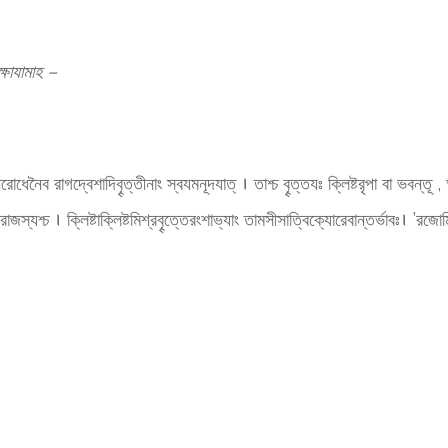
ক্ষাযামাহ –
োধেনৈব রাগদ্বেশাদিবৄত্তীনাং স্বযমনূদযাত্ । তাশ্চ বৄত্তযঃ ক্লিষ্টরৃপা বা ভবন্তূ , অ
যো রাজস্যশ্চ । ক্লিষ্টাক্লিষ্টমিশ্রবৄত্তেরংশাভ্যাং তামসীসাত্বিক্যোরেবান্তর্ভাবঃ। ’র