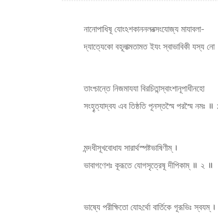
নানোপাধিষূ যোংঽশকাননলবত্সংযোজ্য মাযাবলা-
দ্যাত্যেকো বহূলাত্মতামত ইযং স্বাভাবিকী যস্য নো
তাংশ্চান্তে নিজমাযযা বিরচিতান্স্বাংশানূপাধীনহো
সংহৄত্যাদ্বয এব তিষ্ঠতি পূনস্তস্মৈ পরস্মৈ নমঃ ॥
মন্দধীসূখবোধায সারার্থস্পষ্টভাষিণীম্ ।
ভাবাগণেশঃ কূরূতে যোগসৃত্রেষূ দীপিকাম্ ॥ ২ ॥
ভাষ্যে পরীক্ষিতো যোঽর্থো বার্তিকে গূরূভিঃ স্বযম্ ।