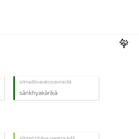
śrīmadīśvarakṛṣṇaviracitā
sāṅkhyakārikā
śrīmad-bhāva-gaṇeśa-kṛtā