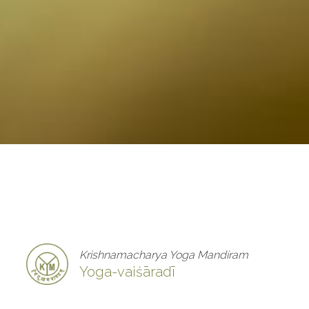
Krishnamacharya Yoga Mandiram
Yoga-vaiśāradī