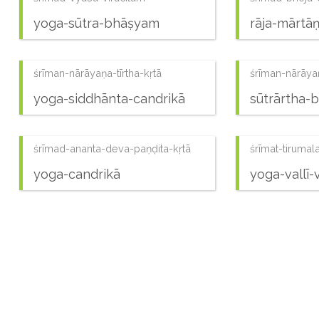
yoga-sūtra-bhāṣyam
rāja-mārtā
śrīman-nārāyaṇa-tīrtha-kṛtā
śrīman-nārāyaṇ
yoga-siddhānta-candrikā
sūtrārtha-b
śrīmad-ananta-deva-paṇḍita-kṛtā
śrīmat-tirumal
yoga-candrikā
yoga-vallī
gauḍapādaviracitā
sāṁkhyakārikā vyākhyā