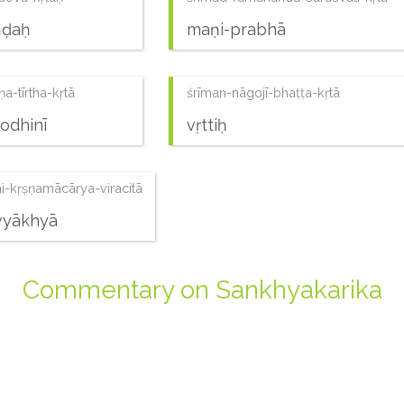
ṇḍaḥ
maṇi-prabhā
a-tīrtha-kṛtā
śrīman-nāgojī-bhaṭṭa-kṛtā
odhinī
vṛttiḥ
ai-kṛṣṇamācārya-viracitā
-vyākhyā
Commentary on Sankhyakarika