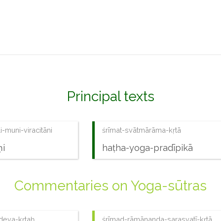
Principal texts
i-muni-viracitāni
śrīmat-svātmārāma-kṛtā
ṇi
haṭha-yoga-pradīpikā
Commentaries on Yoga-sūtras
deva-kṛtaḥ
śrīmad-rāmānanda-sarasvatī-kṛtā