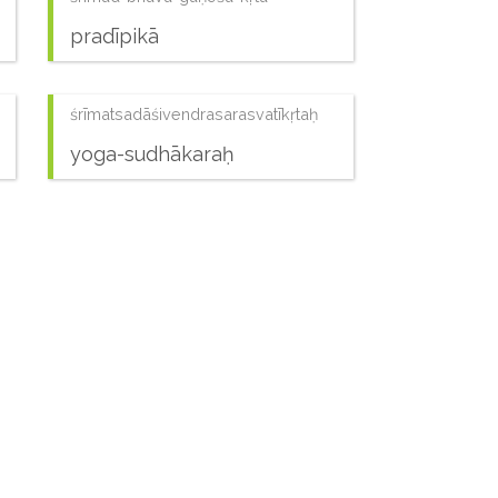
pradīpikā
śrīmatsadāśivendrasarasvatīkṛtaḥ
yoga-sudhākaraḥ