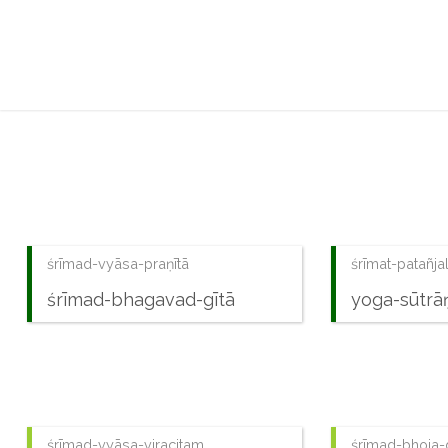
śrīmad-vyāsa-praṇītā
śrīmat-patañjal
śrīmad-bhagavad-gītā
yoga-sūtrā
śrīmad-vyāsa-viracitam
śrīmad-bhoja-