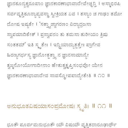
ಜ್ಞಾನಶೂನ್ಯತ್ವರೂಪಾಂ ಜ್ಞಾನಕಾರಣಾಭಾವಾದೇವೇಚ್ಛನ್ತಿ । ಅಸ್ಮಾಭಿರಪಿ
ಸರ್ವವೃತ್ತಿಶೂನ್ಯಾಪ್ಯವಸ್ಥಾ ಸ್ವೀಕ್ರಿಯತ ಏವ । ತಸ್ಯಾಂ ಚ ಗಾಢಂ ತಮೋ
ದೋಷ ಇಷ್ಯತೇ । “ಸತ್ತ್ವಾಜ್ಜಾಗರಣಂ ವಿದ್ಯಾದ್ರಜಸಾ
ಸ್ವಾಪಮಾದಿಶೇತ್ । ಪ್ರಸ್ವಾಪನಂ ತು ತಮಸಾ ತುರೀಯಂ ತ್ರಿಷು
ಸಂತತಮ್” ಇತಿ ಸ್ಮೃತೇಃ । ಇನ್ದ್ರಿಯಾದ್ಯುತ್ಪತ್ತೇಃ ಪ್ರಾಗೇವ
ಹಿರಣ್ಯಗರ್ಭಸ್ಯ ಜ್ಞಾನೋತ್ಪತ್ತ್ಯಾ ನ ಜ್ಞಾನಸಾಮಾನ್ಯೇ
ತ್ವಙ್ಮನೋಯೋಗಾದೀನಾಂ ಹೇತುತ್ವಕ್ಲೃಪ್ತಿಸಂಭವೋ ಯೇನ
ಜ್ಞಾನಕಾರಣಾಭಾವಾದೇವ ಸಾವಸ್ಥೋಪಪಾದ್ಯೇತೇತಿ ॥ ೧೦ ॥
ಅನುಭೂತವಿಷಯಾಸಂಪ್ರಮೋಷಃ ಸ್ಮೃತಿಃ ॥ ೧೧ ॥
ಭೂತೌ ಪೂರ್ವಮನುಭೂತೌ ಯೌ ವಿಷಯೌ ವೃತ್ತಿತದಾರೂಢಾರ್ಥೌ