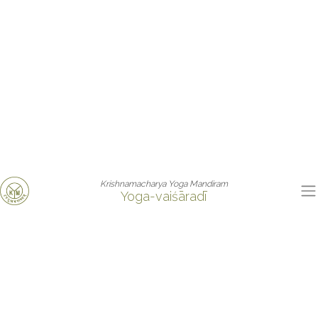
Krishnamacharya Yoga Mandiram
Yoga-vaiśāradī