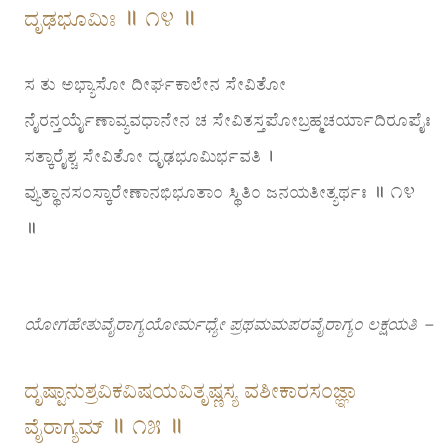
ದೃಢಭೂಮಿಃ ॥ ೧೪ ॥
ಸ ತು ಅಭ್ಯಾಸೋ ದೀರ್ಘಕಾಲೇನ ಸೇವಿತೋ
ನೈರನ್ತರ್ಯೈಣಾವ್ಯವಧಾನೇನ ಚ ಸೇವಿತಸ್ತಪೋಬ್ರಹ್ಮಚರ್ಯಾದಿರೂಪೈಃ
ಸತ್ಕಾರೈಶ್ಚ ಸೇವಿತೋ ದೃಢಭೂಮಿರ್ಭವತಿ ।
ವ್ಯುತ್ಥಾನಸಂಸ್ಕಾರೇಣಾನಭಿಭೂತಾಂ ಸ್ಥಿತಿಂ ಜನಯತೀತ್ಯರ್ಥಃ ॥ ೧೪
॥
ಯೋಗಹೇತುವೈರಾಗ್ಯಯೋರ್ಮಧ್ಯೇ ಪ್ರಥಮಮಪರವೈರಾಗ್ಯಂ ಲಕ್ಷಯತಿ –
ದೃಷ್ಟಾನುಶ್ರವಿಕವಿಷಯವಿತೃಷ್ಣಸ್ಯ ವಶೀಕಾರಸಂಜ್ಞಾ
ವೈರಾಗ್ಯಮ್ ॥ ೧೫ ॥