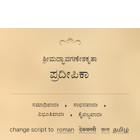
ಶ್ರೀಮದ್ಭಾವಗಣೇಶಕೃತಾ
ಪ್ರದೀಪಿಕಾ
ಸಮಾಧಿಪಾದಃ
ಸಾಧನಪಾದಃ
ವಿಭೂತಿಪಾದಃ
ಕೈವಲ್ಯಪಾದಃ
change script to
roman
देवनागरी
বাংলা
தமிழ்