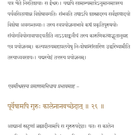
यत्र चैते निरतिशयाः स ईश्वरः। यद्यपि सामान्यमात्रेऽनुमानमात्रस्य
पर्यवसितत्वान्न विशेषावगतिः संभवति तथाऽपि शास्त्रादस्य सर्वज्ञत्वादयो
विशेषा अवगन्तव्याः। तस्य स्वप्रयोजनाभावे कथं प्रकृतिपुरुषयोः
संयोगवियोगावापादयतीति नाऽऽशङ्कनीयं तस्य कारुणिकत्वाद्भूतानुग्रह
एव प्रयोजनम्। कल्पप्रलयमहाप्रलयेषु निःशेषान्संसारिण उद्धरिष्यामीति
तस्याध्यवसायः। यद्यस्येष्टं तत्तस्य प्रयोजनम्।
एवमीश्वरस्य प्रमाणमभिधाय प्रभावमाह –
पूर्वेषामपि गुरुः कालेनानवच्छेदात् ॥ २६ ॥
आद्यानां स्रटृ़णां ब्रह्मादीनामपि स गुरुरुपदेष्टा। यतः स कालेन