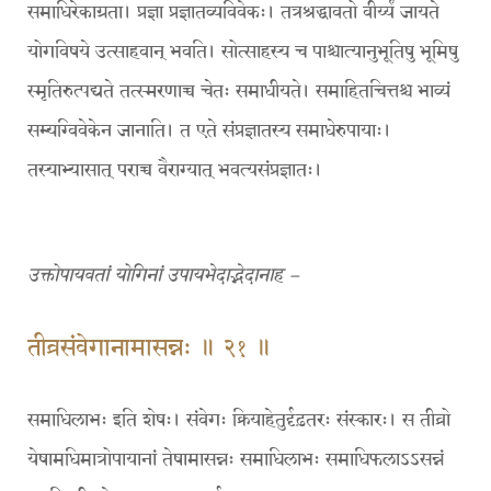
समाधिरेकाग्रता। प्रज्ञा प्रज्ञातव्यविवेकः। तत्रश्रद्धावतो वीर्य्यं जायते
योगविषये उत्साहवान् भवति। सोत्साहस्य च पाश्चात्यानुभूतिषु भूमिषु
स्मृतिरुत्पद्यते तत्स्मरणाच्च चेतः समाधीयते। समाहितचित्तश्च भाव्यं
सम्यग्विवेकेन जानाति। त एते संप्रज्ञातस्य समाधेरुपायाः।
तस्याभ्यासात् पराच्च वैराग्यात् भवत्यसंप्रज्ञातः।
उक्तोपायवतां योगिनां उपायभेदाद्भेदानाह –
तीव्रसंवेगानामासन्नः ॥ २१ ॥
समाधिलाभः इति शेषः। संवेगः क्रियाहेतुर्दृढ़तरः संस्कारः। स तीव्रो
येषामधिमात्रोपायानां तेषामासन्नः समाधिलाभः समाधिफलाऽऽसन्नं