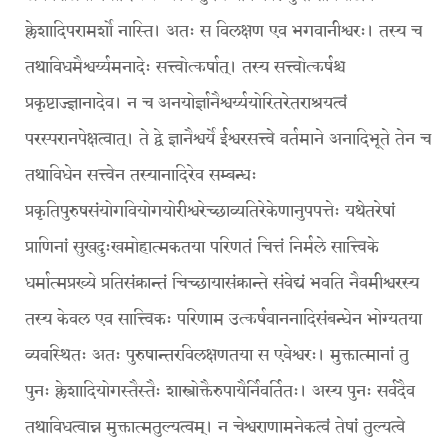
क्लेशादिपरामर्शो नास्ति। अतः स विलक्षण एव भगवानीश्वरः। तस्य च
तथाविधमैश्वर्य्यमनादेः सत्त्वोत्कर्षात्। तस्य सत्त्वोत्कर्षश्च
प्रकृष्टाज्ज्ञानादेव। न च अनयोर्ज्ञानैश्वर्य्ययोरितरेतराश्रयत्वं
परस्परानपेक्षत्वात्। ते द्वे ज्ञानैश्वर्ये ईश्वरसत्त्वे वर्तमाने अनादिभूते तेन च
तथाविधेन सत्त्वेन तस्यानादिरेव सम्बन्धः
प्रकृतिपुरुषसंयोगवियोगयोरीश्वरेच्छाव्यतिरेकेणानुपपत्तेः यथेतरेषां
प्राणिनां सुखदुःखमोहात्मकतया परिणतं चित्तं निर्मले सात्त्विके
धर्मात्मप्रख्ये प्रतिसंक्रान्तं चिच्छायासंक्रान्ते संवेद्यं भवति नैवमीश्वरस्य
तस्य केवल एव सात्त्विकः परिणाम उत्कर्षवाननादिसंबन्धेन भोग्यतया
व्यवस्थितः अतः पुरुषान्तरविलक्षणतया स एवेश्वरः। मुक्तात्मानां तु
पुनः क्लेशादियोगस्तैस्तैः शास्त्रोक्तैरुपायैर्निवर्तितः। अस्य पुनः सर्वदैव
तथाविधत्वान्न मुक्तात्मतुल्यत्वम्। न चेश्वराणामनेकत्वं तेषां तुल्यत्वे