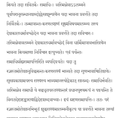
क्रियते तदा सवितर्कः समाधिः। अस्मिन्नेवाऽऽलम्बने
पूर्वापरानुसन्धानशब्दोल्लेखशून्यत्वेन यदा भावना प्रवर्त्तते तदा
निर्वितर्कः। तन्मात्रान्तःकरणलक्षणं सूक्ष्मविषयमालम्ब्य तस्य
देशकालधर्मावच्छेदेन यदा भावना प्रवर्त्तते तदा सविचारः।
तस्मिन्नेवावलम्बने देशकालधर्मावच्छेदं विना धार्मिमात्रावभासित्वेन
भावना क्रियमाणा निर्विचार इत्युच्यते। एवं पर्यन्तः
समाधिर्ग्राह्यसमापत्तिरिति व्यपदिश्यते। यदा तु
रजस्तमोलेशानुविद्धमन्तःकरणसत्त्वं भाव्यते तदा गुणभावाच्चितिशक्तेः
सुखप्रकाशमयस्य सत्त्वस्य भाव्यमानस्योद्रेकात् सानन्दः समाधिर्भवति।
अस्मिन्नेव समाधौ ये बद्धधृतयस्तत्त्वान्तरं प्रधानपुरुषरूपं न पश्यन्ति ते
विगतदेहाहङ्कारत्वाद्विदेहशब्दवाच्याः। इयं ग्रहणसमापत्तिः। ततः परं
रजस्तमोलेशानभिभूतं शुद्धसत्त्वमालम्बनीकृत्य या प्रवर्त्तते भावना तस्यां