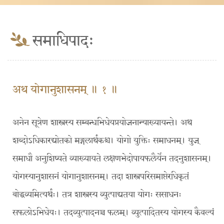
समाधिपादः
अथ योगानुशासनम् ॥ १ ॥
अनेन सूत्रेण शास्त्रस्य सम्बन्धभिधेयप्रयोजनान्याख्यायन्ते। अथ
शब्दोऽधिकारद्योतको मङ्गलार्थकश्च। योगो युक्तिः समाधनम्। युज्
समाधौ अनुशिष्यते व्याख्यायते लक्षणभेदोपायफलैर्येन तदनुशासनम्।
योगस्यानुशासनं योगानुशासनम्। तदा शास्त्रपरिसमाप्तेरधिकृतं
बोद्धव्यमित्यर्थः। तत्र शास्त्रस्य व्युत्पाद्यतया योगः ससाधनः
सफलोऽभिधेयः। तदव्युत्पादनञ्च फलम्। व्युत्पादितस्य योगस्य कैवल्यं