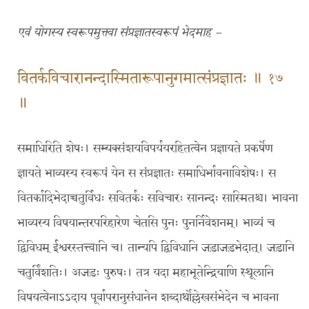
एवं योगस्य स्वरूपमुक्त्वा संप्रज्ञातस्वरूपं भेदमाह –
वितर्कविचारानन्दास्मितारूपानुगमात्संप्रज्ञातः ॥ १७
॥
समाधिरिति शेषः। सम्यक्संशयविपर्ययरहितत्वेन प्रज्ञायते प्रकर्षेण
ज्ञायते भाव्यस्य स्वरूपं येन स संप्रज्ञातः समाधिर्भावनाविशेषः। स
वितर्कादिभेदाच्चतुर्विधः सवितर्कः सविचारः सानन्दः सास्मितश्च। भावना
भाव्यस्य विषयान्तरपरिहारेण चेतसि पुनः पुनर्निवेशनम्। भाव्यं च
द्विविधम् ईश्वरस्तत्त्वानि च। तान्यपि द्विविधानि जड़ाजड़भेदात्। जड़ानि
चतुर्विंशतिः। अजड़ः पुरुषः। तत्र यदा महाभूतेन्द्रियाणि स्थूलानि
विषयत्वेनाऽऽदाय पूर्वापरानुसंधानेन शब्दार्थोल्लेखसंभेदेन च भावना