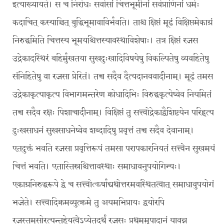
इत्याख्यायते। स च निरोधः सर्वासां चित्तभूमीनां सर्वप्राणिनां धर्मः
कदाचित् कस्याञ्चित् बुद्धिभूमावाविर्भवति। ताश्च क्षिप्तं मूढं विक्षिप्तमेकाग्रं
निरुद्धमिति चित्तस्य भूमयश्चित्तस्यावस्थाविशेषाः। तत्र क्षिप्तं रजस
उद्रेकादस्थिरं बहिर्मुखतया सुखदुःखादिविषयेषु विकल्पितेषु व्यवहितेषु
संनिहितेषु वा रजसा प्रेरितं। तच्च सदैव दैत्यदानववादीनाम्। मूढं तमस
उद्रेकाकृत्याकृत्य विभागमन्तरेण क्रोधादिभिः विरुद्धकृत्येष्वेव नियमितं
तच्च सदैव रक्षः पिशाचादीनाम्। विक्षिप्तं तु सत्त्वोद्रेकाद्वैशिष्टयेन परिहृत्य
दुःखसाधनं सुखसाधनेष्वेव शब्दादिषु प्रवृत्तं तच्च सदैव देवानाम्।
एतदुक्तं भवति रजसा प्रवृत्तिरूपं तमसा परापकारनियतं सत्त्वेन सुखमयं
चित्तं भवति। एतास्तिस्रश्चित्तावस्थाः समाधावनुपयोगिन्यः।
एकाग्रनिरुद्धरूपे द्वे च सत्त्वोत्कर्षाद्यथोत्तरमवस्थितत्वात् समाधावुपयोगं
भजेते। सत्त्वादिक्रमव्युत्क्रमे तु अयमभिप्रायः द्वयोरपि
रजस्तमसोरत्यन्तहेयत्वेऽप्येतदर्थं रजसः प्रथममुपादानं यावन्न