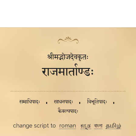
श्रीमद्भोजदेवकृतः
राजमार्ताण्डः
समाधिपादः
साधनपादः
विभूतिपादः
कैवल्यपादः
change script to
roman
ಕನ್ನಡ
বাংলা
தமிழ்