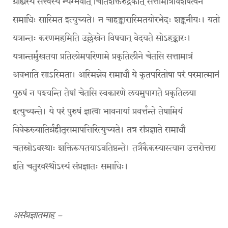
ग्राह्यस्य सत्त्वस्य न्यग्भवात् चितिशक्तेरुद्रेकात् सत्तामात्रावशेषत्वेन
समाधिः सास्मित इत्युच्यते। न चाहङ्कारास्मितयोरभेदः शङ्कनीयः। यतो
यत्रान्तः करणमहमिति उल्लेखेन विषयान् वेदयते सोऽहङ्कारः।
यत्रान्तर्मुखतया प्रतिलोमपरिणामे प्रकृतिलीने चेतसि सत्तामात्रं
अवभाति साऽस्मिता। अस्मिन्नेव समाधौ ये कृतपरितोषा परं परमात्मानं
पुरुषं न पश्यन्ति तेषां चेतसि स्वकारणे लयमुपागते प्रकृतिलया
इत्युच्यन्ते। ये परं पुरुषं ज्ञात्वा भावनायां प्रवर्त्तन्ते तेषामियं
विवेकख्यातिर्ग्रहीतृसमापत्तिरित्युच्यते। तत्र संप्रज्ञाते समाधौ
चतस्रोऽवस्थाः शक्तिरूपतयाऽवतिष्ठन्ते। तत्रैकैकस्यास्त्याग उत्तरोत्तरा
इति चतुरवस्थोऽस्यं संप्रज्ञातः समाधिः।
असंप्रज्ञातमाह –