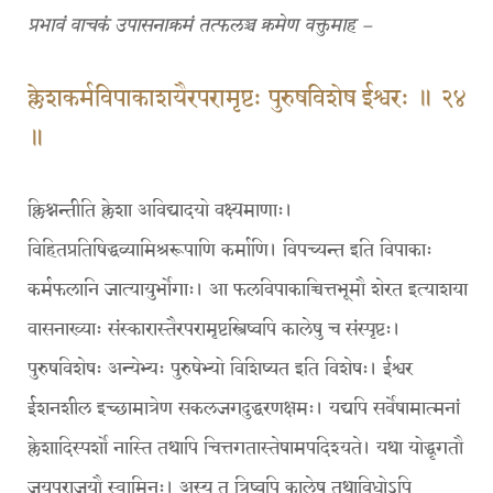
प्रभावं वाचकं उपासनाक्रमं तत्फलञ्च क्रमेण वक्तुमाह –
क्लेशकर्मविपाकाशयैरपरामृष्टः पुरुषविशेष ईश्वरः ॥ २४
॥
क्लिश्नन्तीति क्लेशा अविद्यादयो वक्ष्यमाणाः।
विहितप्रतिषिद्धव्यामिश्ररूपाणि कर्माणि। विपच्यन्त इति विपाकाः
कर्मफलानि जात्यायुर्भोगाः। आ फलविपाकाच्चित्तभूमौ शेरत इत्याशया
वासनाख्याः संस्कारास्तैरपरामृष्टस्त्रिष्वपि कालेषु च संस्पृष्टः।
पुरुषविशेषः अन्येभ्यः पुरुषेभ्यो विशिष्यत इति विशेषः। ईश्वर
ईशनशील इच्छामात्रेण सकलजगदुद्धरणक्षमः। यद्यपि सर्वेषामात्मनां
क्लेशादिस्पर्शो नास्ति तथापि चित्तगतास्तेषामपदिश्यते। यथा योद्धृगतौ
जयपराजयौ स्वामिनः। अस्य तु त्रिष्वपि कालेषु तथाविधोऽपि