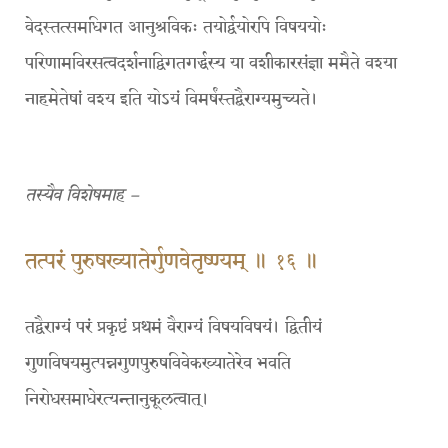
वेदस्तत्समधिगत आनुश्रविकः तयोर्द्वयोरपि विषययोः
परिणामविरसत्वदर्शनाद्विगतगर्द्धस्य या वशीकारसंज्ञा ममैते वश्या
नाहमेतेषां वश्य इति योऽयं विमर्षंस्तद्बैराग्यमुच्यते।
तस्यैव विशेषमाह –
तत्परं पुरुषख्यातेर्गुणवेतृष्ण्यम् ॥ १६ ॥
तद्वैराग्यं परं प्रकृष्टं प्रथमं वैराग्यं विषयविषयं। द्वितीयं
गुणविषयमुत्पन्नगुणपुरुषविवेकख्यातेरेव भवति
निरोधसमाधेरत्यन्तानुकूलत्वात्।