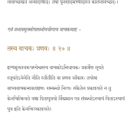
नावच्छिद्यते अनादित्वात्। तेषां पुनरादिमत्त्वादस्ति कालेनावच्छेदः।
एवं प्रभावमुक्त्वोपासनोपयोगाय वाचकमाह –
तस्य वाचकः प्रणवः ॥ २७ ॥
इत्थमुक्तस्वरूपस्येश्वरस्य वाचकोऽभिधायकः प्रकर्षेण नूयते
स्तूयतेऽनेनेति नौति स्तौतीति वा प्रणव ओंकारः तयोश्च
वाच्यवाचकभावलक्षणः सम्बन्धो नित्यः संकेतेन प्रकाश्यते न तु
केनचित्क्रियते यथा पितापुत्रयो र्विद्यमान एव संबन्धोऽस्यायं पिताऽस्यायं
पुत्र इति केनचित्प्रकाश्यते।