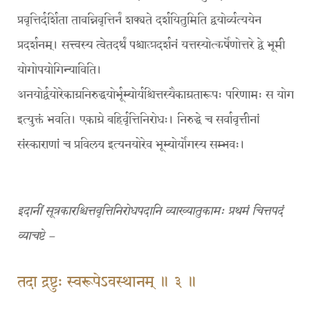
प्रवृत्तिर्दर्शिता तावन्निवृत्तिर्नं शक्यते दर्शयितुमिति द्वयोर्व्यत्ययेन
प्रदर्शनम्। सत्त्वस्य त्वेतदर्थं पश्चात्प्रदर्शनं यत्तस्योत्कर्षेणोत्तरे द्वे भूमी
योगोपयोगिन्याविति।
अनयोर्द्वयोरेकाग्रनिरुद्धयोर्भूम्योर्यश्चित्तस्यैकाग्रतारूपः परिणामः स योग
इत्युक्तं भवति। एकाग्रे बहिर्वृत्तिनिरोधः। निरुद्धे च सर्वावृत्तीनां
संस्काराणां च प्रविलय इत्यनयोरेव भूम्योर्योगस्य सम्भवः।
इदानीं सूत्रकारश्चित्तवृत्तिनिरोधपदानि व्याख्यातुकामः प्रथमं चित्तपदं
व्याचष्टे –
तदा द्रष्टुः स्वरूपेऽवस्थानम् ॥ ३ ॥