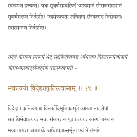
स्वरूपञ्च हन्यन्ते। यथा सुवर्णसम्वलितं ध्मायमानं सीसकमात्मानं
सुवर्णमलञ्च निर्दहति। एवमेकाग्रता जनितान् संस्कारान् निरोधजाः
स्वात्मानञ्च निर्दहन्ति।
तदेवं योगस्य स्वरूपं भेदं संक्षेपेणोपायञ्च अभिधाय विस्तररूपेणोपायं
योगाभ्यासप्रदर्शनपूर्वकं वक्तुमुपक्रमते –
भवप्रययो विदेहप्रकृतिलयानाम् ॥ १९ ॥
विदेहा प्रकृतिलयाश्च वितर्कादिभूमिकासूत्रे व्याख्याताः तेषां
समाधिर्भवप्रत्ययः भवः संसारः स एव प्रत्ययः कारणं यस्य स
भवप्रत्ययः। अयमर्थः अधिमात्रान्तर्भूता एव ते संसारे