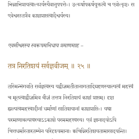
भिन्नाभिप्रायत्वात्कार्यस्यैवानुपपत्तेः। उत्कर्षापकर्षयुक्तत्वे च एवोत्कृष्टः स
एवेश्वरस्तत्रैव काष्ठाप्राप्तत्वादैश्वर्यस्य।
एवमीश्वरस्य स्वरूपमभिधाय प्रमाणमाह –
तत्र निरतिशयं सर्वज्ञबीजम् ॥ २५ ॥
तस्मिन्भगवति सर्वज्ञत्वस्य यद्बीजमतीतानागतादिग्रहणस्याल्पत्वं महत्त्वं
च मूलत्वाद्बीजमिव बीजं तत्तत्र निरतिशयं काष्ठां प्राप्तम्। दृष्टा
ह्यल्पत्वमहत्त्वादीनां धर्माणां सातिशयानां काष्ठाप्राप्तिः। यथा
परमाणाबल्पत्वस्याऽऽकाशे परममहत्त्वस्य। एवं ज्ञानादयोऽपि
चित्तधर्मास्तारतम्येन परिदृश्यमानाः क्वचिन्निरतिशयतामासादयन्ति।