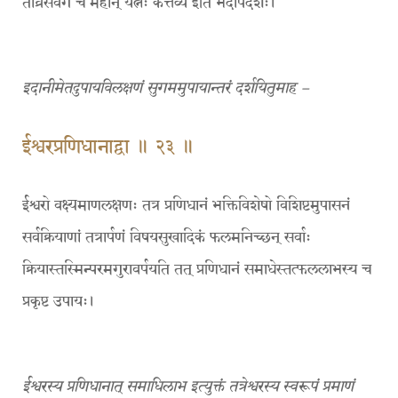
तीव्रसंवेगे च महान् यत्नः कर्त्तव्य इति भेदोपदेशः।
इदानीमेतदुपायविलक्षणं सुगममुपायान्तरं दर्शयितुमाह –
ईश्वरप्रणिधानाद्वा ॥ २३ ॥
ईश्वरो वक्ष्यमाणलक्षणः तत्र प्रणिधानं भक्तिविशेषो विशिष्टमुपासनं
सर्वक्रियाणां तत्रार्पणं विषयसुखादिकं फलमनिच्छन् सर्वाः
क्रियास्तस्मिन्परमगुरावर्पयति तत् प्रणिधानं समाधेस्तत्फललाभस्य च
प्रकृष्ट उपायः।
ईश्वरस्य प्रणिधानात् समाधिलाभ इत्युक्तं तत्रेश्वरस्य स्वरूपं प्रमाणं