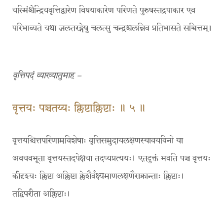
यस्मिंश्चेन्द्रियवृत्तिद्वारेण विषयाकारेण परिणते पुरुषस्तद्रपाकार एव
परिभाव्यते यथा जलतरङ्गेषु चलत्सु चन्द्रश्चलन्निव प्रतिभासते सच्चित्तम्।
वृत्तिपदं व्याख्यातुमाह –
वृत्तयः पञ्चतय्यः क्लिष्टाक्लिष्टाः ॥ ५ ॥
वृत्तयश्चित्तपरिणामविशेषाः वृत्तिसमुदायलक्षणस्यावयविनो या
अवयवभूता वृत्तयस्तदपेक्षया तदप्यप्रत्ययः। एतदुक्तं भवति पञ्च वृत्तयः
कीदृश्यः क्लिष्टा अक्लिष्टा क्लेशैर्वक्ष्यमाणलक्षणैराक्रान्ताः क्लिष्टाः।
तद्विपरीता अक्लिष्टाः।