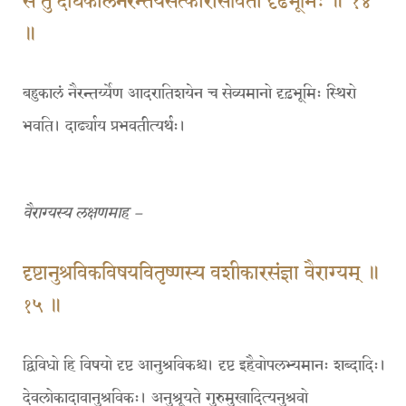
स तु दीर्घकालनैरन्तर्यसत्कारासेवितो दृढभूमिः ॥ १४
॥
बहुकालं नैरन्तर्य्येण आदरातिशयेन च सेव्यमानो दृढ़भूमिः स्थिरो
भवति। दार्ढ्याय प्रभवतीत्यर्थः।
वैराग्यस्य लक्षणमाह –
दृष्टानुश्रविकविषयवितृष्णस्य वशीकारसंज्ञा वैराग्यम् ॥
१५ ॥
द्विविधो हि विषयो दृष्ट आनुश्रविकश्च। दृष्ट इहैवोपलभ्यमानः शब्दादिः।
देवलोकादावानुश्रविकः। अनुश्रूयते गुरुमुखादित्यनुश्रवो