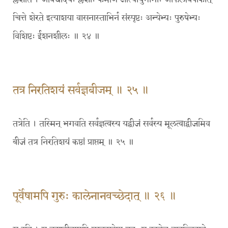
चित्ते शेरते इत्याशया वासनास्ताभिर्न संस्पृष्टः अन्येभ्यः पुरुषेभ्यः
विशिष्टः ईशनशीलः ॥ २४ ॥
तत्र निरतिशयं सर्वज्ञबीजम् ॥ २५ ॥
तत्रेति । तस्मिन् भगवति सर्वज्ञत्वस्य यद्बीजं सर्वस्य मूलत्वाद्बीजमिव
बीजं तत्र निरतिशयं कष्ठां प्राप्तम् ॥ २५ ॥
पूर्वेषामपि गुरुः कालेनानवच्छेदात् ॥ २६ ॥