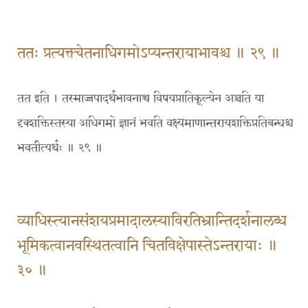
ततः प्रत्यक्त्चेतनाधिगमोऽप्यन्तरायाभावश्च ॥ २९ ॥
तत इति । तस्माज्जपादर्थभावनाच्च विषयप्रातिकूल्येन अञ्चति या
दृक्शक्तिस्तस्या अधिगमो ज्ञानं भवति वक्ष्यमाणान्तरायशक्तिप्रतिबन्धश्च
भवतीत्यर्थः ॥ २९ ॥
व्याधिस्त्यान​संशयप्रमादालस्या​विरतिभ्रान्तिदर्शनालब्ध​
भूमिकत्वानवस्थितत्वानि चितविक्षेपास्तेऽन्तरायाः ॥
३० ॥