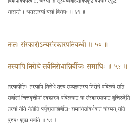
विशेषविषयत्वात्, अस्यां हि सूक्ष्मव्यवहितविप्रकृष्टविषयाः स्फुटं
भासन्ते । अतस्तस्यां यत्नो विधेयः ॥ ४९ ॥
तज्जः संस्कारोऽन्यसंस्कारप्रतिबन्धी ॥ ५० ॥
तस्यापि निरोधे सर्वनिरोधान्निर्बीजः समाधिः ॥ ५१ ॥
तस्यापीति। तस्यापि निरोधे तस्य सम्प्रज्ञातस्य निरोधे प्रविलये सति
सर्वासां चित्तवृत्तीनां स्वकारणे प्रविलयात् या संस्कारमात्रात् वृत्तिरुदेति
तस्यां नेति नेतीति पर्युदासान्निर्बीजः समाधिराविर्भवति यस्मिन् सति
पुरुषः शुद्धो भवति ॥ ५१ ॥