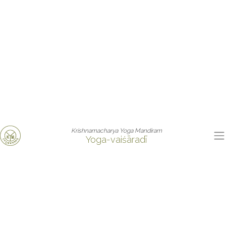
Krishnamacharya Yoga Mandiram
Yoga-vaiśāradī