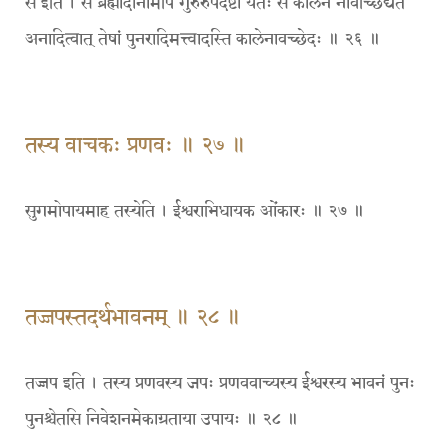
स इति । स ब्रह्मादीनामपि गुरुरुपदेष्टा यतः स कालेन नावच्छिद्यते
अनादित्वात् तेषां पुनरादिमत्त्वादस्ति कालेनावच्छेदः ॥ २६ ॥
तस्य वाचकः प्रणवः ॥ २७ ॥
सुगमोपायमाह तस्येति । ईश्वराभिधायक ओंकारः ॥ २७ ॥
तज्जपस्तदर्थभावनम् ॥ २८ ॥
तज्जप इति । तस्य प्रणवस्य जपः प्रणववाच्यस्य ईश्वरस्य भावनं पुनः
पुनश्चेतसि निवेशनमेकाग्रताया उपायः ॥ २८ ॥