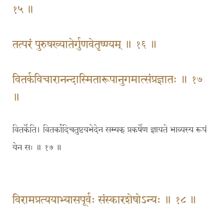
१५ ॥
तत्परं पुरुषख्यातेर्गुणवेतृष्ण्यम् ॥ १६ ॥
वितर्कविचारानन्दास्मितारूपानुगमात्संप्रज्ञातः ॥ १७
॥
वितर्केति। वितर्कादिचतुष्टयभेदेन सम्यक् प्रकर्षेण ज्ञायते भाव्यस्य रूपं
येन सः ॥ १७ ॥
विरामप्रत्ययाभ्यासपूर्वः संस्कारशेषोऽन्यः ॥ १८ ॥