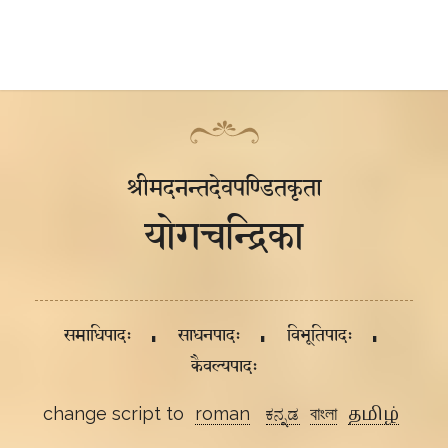
श्रीमदनन्तदेवपण्डितकृता
योगचन्द्रिका
समाधिपादः
साधनपादः
विभूतिपादः
कैवल्यपादः
change script to
roman
ಕನ್ನಡ
বাংলা
தமிழ்