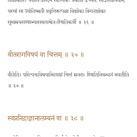
विशोकेति। ज्योतिःशब्देन सात्त्विकः प्रकाश उच्यते, सोऽतिशयवान्
यस्यां सा ज्योतिष्मती प्रवृत्तिरुत्पन्ना विशोका विगतशोका
सुखमयसत्त्वाभ्यासबलाच्चेतःस्थितिकर्त्री ॥ ३६ ॥
वीतरागविषयं वा चित्तम् ॥ ३७ ॥
वीतेति। परित्यक्तविषयाभिलाशं चित्तं मनसः स्थितिनिबन्धनं भवतीति
॥ ३७ ॥
स्वप्ननिद्राज्ञानालम्बनं वा ॥ ३८ ॥