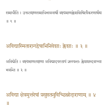
समाधीति । उक्तलक्षणसमाधिभावनार्थो वक्ष्यमाणक्लेशशिथिलीकरणार्थश्च
॥ २ ॥
अविद्यास्मितारागद्वेषाभिनिवेशाः क्लेशाः ॥ ३ ॥
अविद्येति । वक्ष्यमाणलक्षणा अविद्यादयस्तापं जनयन्तः क्लेशशब्दवाच्या
भवन्ति ॥ ३ ॥
अविद्या क्षेत्रमुत्तरेषां प्रसुप्ततनुविच्छिन्नोदाराणाम् ॥ ४
॥