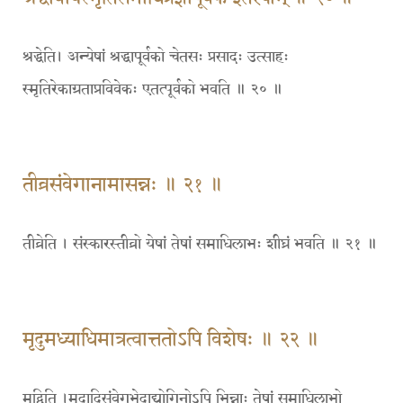
श्रद्धेति। अन्येषां श्रद्धापूर्वको चेतसः प्रसादः उत्साहः
स्मृतिरेकाग्रताप्रविवेकः एतत्पूर्वको भवति ॥ २० ॥
तीव्रसंवेगानामासन्नः ॥ २१ ॥
तीव्रेति । संस्कारस्तीव्रो येषां तेषां समाधिलाभः शीघ्रं भवति ॥ २१ ॥
मृदुमध्याधिमात्रत्वात्ततोऽपि विशेषः ॥ २२ ॥
मृद्विति ।मृदादिसंवेगभेदाद्योगिनोऽपि भिन्नाः तेषां समाधिलाभो