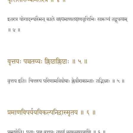
इतरत्र योगादन्यस्मिन् काले वक्ष्यमाणलक्षणवृत्तिभिः सारूप्यं तद्रूपत्वम्
॥ ४ ॥
वृत्तयः पञ्चतय्यः क्लिष्टाक्लिष्टाः ॥ ५ ॥
वृत्तय इति। चित्तस्य परिणामविशेषाः क्लेशैराक्रान्ताः तद्भिन्नाः ॥ ५ ॥
प्रमाणविपर्ययविकल्पनिद्रास्मृतय ॥ ६ ॥
प्रमाणेति। एताः पञ्च वृत्तयः तासां व्याख्यासूत्राणि ॥ ६ ॥