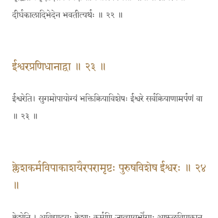
दीर्घकालादिभेदेन भवतीत्यर्थः ॥ २२ ॥
ईश्वरप्रणिधानाद्वा ॥ २३ ॥
ईश्वरेति। सुगमोपायोग्यं भक्तिक्रियाविशेषः ईश्वरे सर्वक्रियाणामर्पणं वा
॥ २३ ॥
क्लेशकर्मविपाकाशयैरपरामृष्टः पुरुषविशेष ईश्वरः ॥ २४
॥
क्लेशेति । अविद्यादयः क्लेशाः कर्मणि जात्यायुर्भोगाः आफलविपाकात्