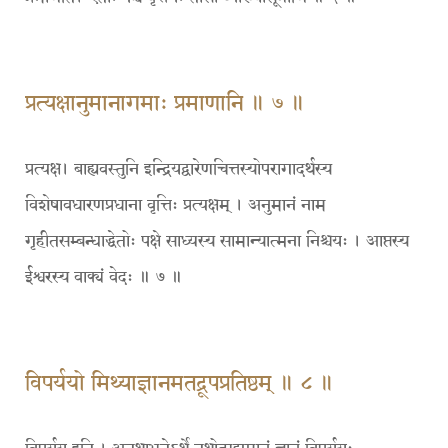
प्रत्यक्षानुमानागमाः प्रमाणानि ॥ ७ ॥
प्रत्यक्ष। बाह्यवस्तुनि इन्द्रियद्वारेणचित्तस्योपरागादर्थस्य
विशेषावधारणप्रधाना वृत्तिः प्रत्यक्षम् । अनुमानं नाम
गृहीतसम्बन्धाद्धेतोः पक्षे साध्यस्य सामान्यात्मना निश्चयः । आप्तस्य
ईश्वरस्य वाक्यं वेदः ॥ ७ ॥
विपर्ययो मिथ्याज्ञानमतद्रूपप्रतिष्ठम् ॥ ८ ॥