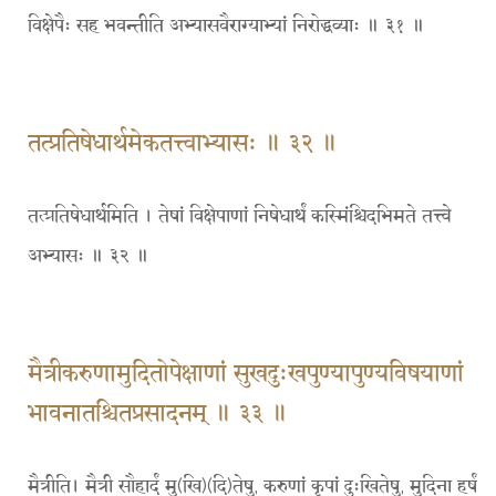
विक्षेपैः सह भवन्तीति अभ्यासवैराग्याभ्यां निरोद्धव्याः ॥ ३१ ॥
तत्प्रतिषेधार्थमेकतत्त्वाभ्यासः ॥ ३२ ॥
तत्प्रतिषेधार्थमिति । तेषां विक्षेपाणां निषेधार्थं कस्मिंश्चिदभिमते तत्त्वे
अभ्यासः ॥ ३२ ॥
मैत्रीकरुणामुदितोपेक्षाणां सुखदुःखपुण्यापुण्यविषयाणां
भावनातश्चितप्रसादनम् ॥ ३३ ॥
मैत्रीति। मैत्री सौहार्दं मु(खि)(दि)तेषु, करुणां कृपां दुःखितेषु, मुदिना हर्षं