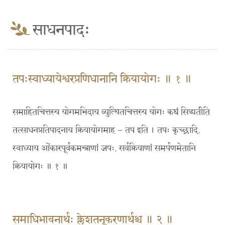
साधनपादः
तपःस्वाध्यायेश्वरप्रणिधानानि क्रियायोगः ॥ १ ॥
समाहितचित्तस्य योगमभिदाय व्युत्थितचित्तस्य योगः कथं सिद्ध्यतीति
तत्साधनप्रतिपादनाय क्रियायोगमाह – तप इति । तपः कृच्छ्रादि,
स्वाध्याय ओंकारपूर्वकमन्त्राणां जपः, सर्वक्रियाणां समर्पणमेतानि
क्रियायोगः ॥ १ ॥
समाधिभावनार्थः क्लेशतनूकरणार्थश्च ॥ २ ॥