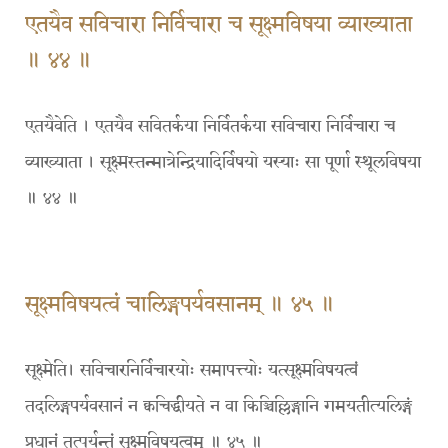
एतयैव सविचारा निर्विचारा च सूक्ष्मविषया व्याख्याता
॥ ४४ ॥
एतयैवेति । एतयैव सवितर्कया निर्वितर्कया सविचारा निर्विचारा च
व्याख्याता । सूक्ष्मस्तन्मात्रेन्द्रियादिर्विषयो यस्याः सा पूर्णा स्थूलविषया
॥ ४४ ॥
सूक्ष्मविषयत्वं चालिङ्गपर्यवसानम् ॥ ४५ ॥
सूक्ष्मेति। सविचारनिर्विचारयोः समापत्त्योः यत्सूक्ष्मविषयत्वं
तदलिङ्गपर्यवसानं न क्वचिद्धीयते न वा किञ्चिल्लिङ्गानि गमयतीत्यलिङ्गं
प्रधानं तत्पर्यन्तं सूक्ष्मविषयत्वम् ॥ ४५ ॥