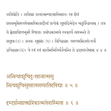
अविद्येति । अविद्या अनात्मन्यात्माभिमानः सा क्षेत्रं
प्रसवभूमिरुत्तरेषामस्मितादीनां प्रत्येकं सुप्तादिभेदेन चतुर्विधानाम् । तत्र
ये क्लेशाश्चित्तभूमौ स्थिताः प्रबोधकाभावे स्वकार्यं नारभन्ते ते
प्रसुप्ताः(१) । तनवः सूक्ष्माः (२) । विच्छिन्नाः परस्परमितरोत्कर्षे
उच्छिन्नाः(३)। ये स्वं स्वं कार्तमभिनिर्वर्तयन्ति ते उदारास्तेषाम् ॥ ४ ॥
अनित्याशुचिदुःखानात्मसु
नित्यशुचिसुखात्मख्यातिरविद्या ॥ ५ ॥
दृग्दर्शनशक्त्योरेकात्मतेवास्मिता ॥ ६ ॥