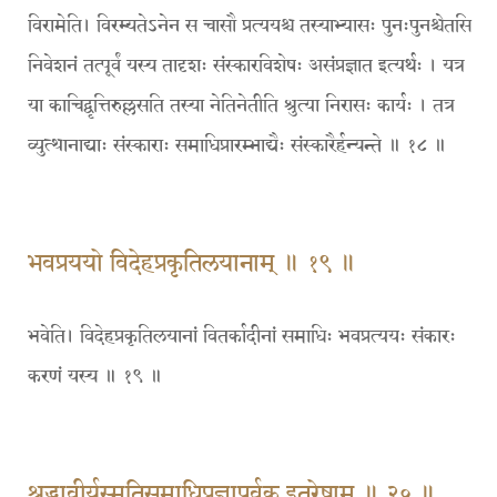
विरामेति। विरम्यतेऽनेन स चासौ प्रत्ययश्च तस्याभ्यासः पुनःपुनश्चेतसि
निवेशनं तत्पूर्वं यस्य तादृशः संस्कारविशेषः असंप्रज्ञात इत्यर्थः । यत्र
या काचिद्वृत्तिरुल्लसति तस्या नेतिनेतीति श्रुत्या निरासः कार्यः । तत्र
व्युत्थानाद्याः संस्काराः समाधिप्रारम्भाद्यैः संस्कारैर्हन्यन्ते ॥ १८ ॥
भवप्रययो विदेहप्रकृतिलयानाम् ॥ १९ ॥
भवेति। विदेहप्रकृतिलयानां वितर्कादीनां समाधिः भवप्रत्ययः संकारः
करणं यस्य ॥ १९ ॥
श्रद्धावीर्यस्मृतिसमाधिप्रज्ञापूर्वक इतरेषाम् ॥ २० ॥