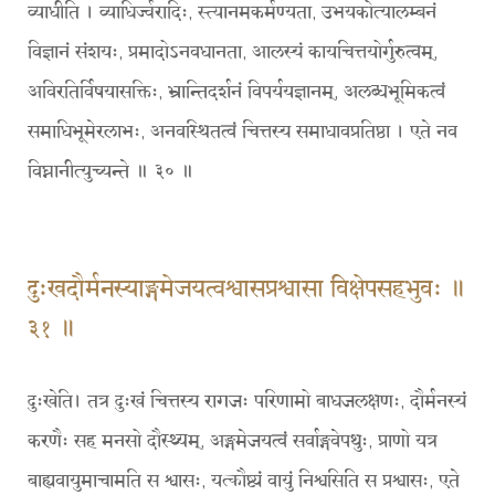
व्याधीति । व्याधिर्ज्वरादिः, स्त्यानमकर्मण्यता, उभयकोत्यालम्बनं
विज्ञानं संशयः, प्रमादोऽनवधानता, आलस्यं कायचित्तयोर्गुरुत्वम्,
अविरतिर्विषयासक्तिः, भ्रान्तिदर्शनं विपर्ययज्ञानम्, अलब्धभूमिकत्वं
समाधिभूमेरलाभः, अनवस्थितत्वं चित्तस्य समाधावप्रतिष्ठा । एते नव
विघ्नानीत्युच्यन्ते ॥ ३० ॥
दुःखदौर्मनस्याङ्गमेजयत्वश्वासप्रश्वासा विक्षेपसहभुवः ॥
३१ ॥
दुःखेति। तत्र दुःखं चित्तस्य रागजः परिणामो बाधजलक्षणः, दौर्मनस्यं
करणैः सह मनसो दौस्थ्यम्, अङ्गमेजयत्वं सर्वाङ्गवेपथुः, प्राणो यत्र
बाह्यवायुमाचामति स श्वासः, यत्कौष्ट्यं वायुं निश्वसिति स प्रश्वासः, एते