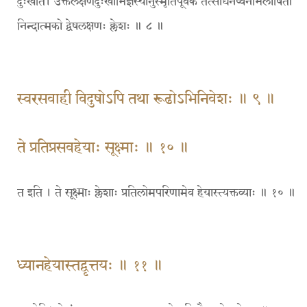
दुःखेति। उक्तलक्षणदुःखाभिज्ञस्यानुस्मृतिपूर्वकं तत्साधनेष्वनभिलाषिता
निन्दात्मको द्वेषलक्षणः क्लेशः ॥ ८ ॥
स्वरसवाही विदुषोऽपि तथा रूढोऽभिनिवेशः ॥ ९ ॥
ते प्रतिप्रसवहेयाः सूक्ष्माः ॥ १० ॥
त इति । ते सूक्ष्माः क्लेशाः प्रतिलोमपरिणामेव हेयास्त्यक्तव्याः ॥ १० ॥
ध्यानहेयास्तद्वृत्तयः ॥ ११ ॥