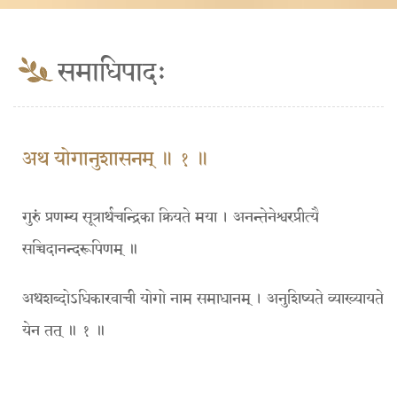
समाधिपादः
अथ योगानुशासनम् ॥ १ ॥
गुरुं प्रणम्य सूत्रार्थचन्द्रिका क्रियते मया । अनन्तेनेश्वरप्रीत्यै
सच्चिदानन्दरूपिणम् ॥
अथशब्दोऽधिकारवाची योगो नाम समाधानम् । अनुशिष्यते व्याख्यायते
येन तत् ॥ १ ॥