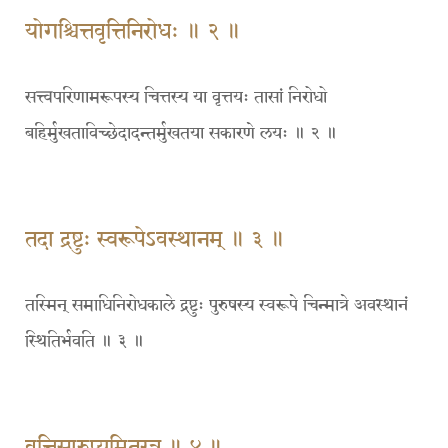
योगश्चित्तवृत्तिनिरोधः ॥ २ ॥
सत्त्वपरिणामरूपस्य चित्तस्य या वृत्तयः तासां निरोधो
बहिर्मुखताविच्छेदादन्तर्मुखतया सकारणे लयः ॥ २ ॥
तदा द्रष्टुः स्वरूपेऽवस्थानम् ॥ ३ ॥
तस्मिन् समाधिनिरोधकाले द्रष्टुः पुरुषस्य स्वरूपे चिन्मात्रे अवस्थानं
स्थितिर्भवति ॥ ३ ॥
वृत्तिसारुप्यमितरत्र ॥ ४ ॥