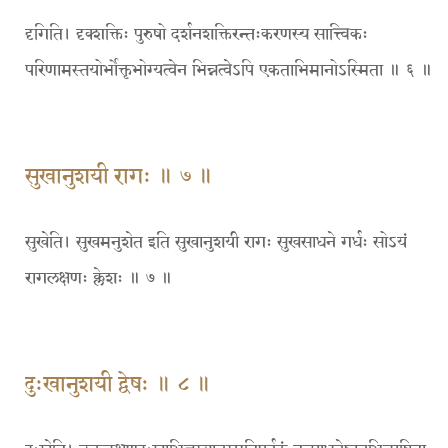
दृगिति। दृक्शक्तिः पुरुषो दर्शनशक्तिरन्तःकरणस्य सात्त्विकः
परिणामस्तयोर्भोक्तृभोग्यत्वेन भिन्नत्वेऽपि एकताभिमानोऽस्मिता ॥ ६ ॥
सुखानुशयी रागः ॥ ७ ॥
सुखेति। सुखमनुशेत इति सुखानुशयी रागः सुखसाधने गर्धः सोऽयं
रागलक्षणः क्लेशः ॥ ७ ॥
दुःखानुशयी द्वेषः ॥ ८ ॥