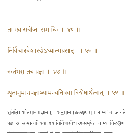
ता एव सबीजः समाधिः ॥ ४६ ॥
निर्विचारवैशारद्येऽध्यात्मप्रसादः ॥ ४७ ॥
ऋतंभरा तत्र प्रज्ञा ॥ ४८ ॥
श्रुतानुमानप्रज्ञाभ्यामन्यविषया विशेषार्थत्वात् ॥ ४९ ॥
श्रुतेति। श्रौतमागमज्ञानम् । अनुमानमुक्तलक्षणम् । ताभ्यां या जायते
प्रज्ञा सा सामान्यविषया, इयं निर्विचारवैशारद्यसमुपेता ताभ्यां विलक्षणा