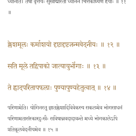
ध्यानेति। तेषां वृत्तयः सुखाद्यास्ता ध्यानेन चित्तैकाग्र्येण हेयाः ॥ ११
॥
क्लेशमूलः कर्माशयो दृष्टादृष्टजन्मवेदनीयः ॥ १२ ॥
सति मूले तद्विपाको जात्यायुर्भोगाः ॥ १३ ॥
ते ह्लादपरितापफलाः पुण्यापुण्यहेतुत्वात् ॥ १४ ॥
परिणामेति। योगिनस्तु ज्ञातक्लेशादिविवेकस्य सकलमेव भोगसाधनं
परिणामतासंस्कारदुःखैः सविषान्नवदादावन्ते मध्ये भोगकालेऽपि
प्रतिकूलवेदनीयमेव ॥ १५ ॥