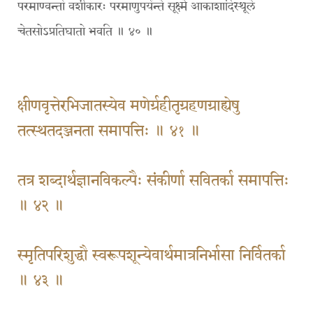
परमाण्वन्तो वशीकारः परमाणुपर्यन्ते सूक्ष्मे आकाशादिस्थूले
चेतसोऽप्रतिघातो भवति ॥ ४० ॥
क्षीणवृत्तेरभिजातस्येव मणेर्ग्रहीतृग्रहणग्राह्येषु
तत्स्थतदञ्जनता समापत्तिः ॥ ४१ ॥
तत्र शब्दार्थज्ञानविकल्पैः संकीर्णा सवितर्का समापत्तिः
॥ ४२ ॥
स्मृतिपरिशुद्धौ स्वरूपशून्येवार्थमात्रनिर्भासा निर्वितर्का
॥ ४३ ॥