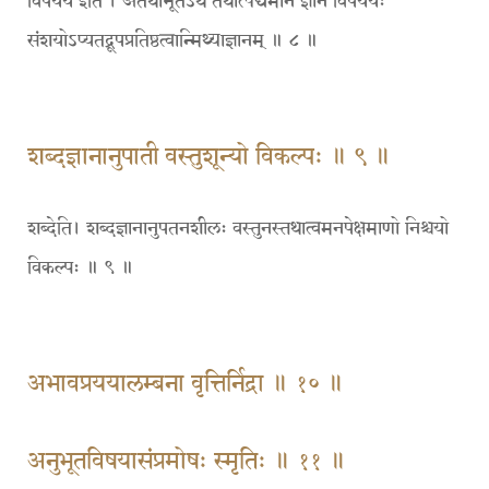
विपर्यय इति । अतथाभूतेऽर्थे तथोत्पद्यमानं ज्ञानं विपर्ययः
संशयोऽप्यतद्रूपप्रतिष्ठत्वान्मिथ्याज्ञानम् ॥ ८ ॥
शब्दज्ञानानुपाती वस्तुशून्यो विकल्पः ॥ ९ ॥
शब्देति। शब्दज्ञानानुपतनशीलः वस्तुनस्तथात्वमनपेक्षमाणो निश्चयो
विकल्पः ॥ ९ ॥
अभावप्रययालम्बना वृत्तिर्निद्रा ॥ १० ॥
अनुभूतविषयासंप्रमोषः स्मृतिः ॥ ११ ॥