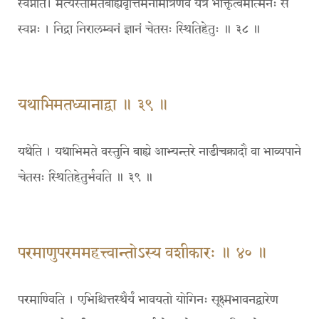
स्वप्नेति। मत्यस्तमितबाह्यवृत्तिर्मनोमात्रेणैव यत्र भोक्तृत्वमात्मनः स
स्वप्नः । निद्रा निरालम्बनं ज्ञानं चेतसः स्थितिहेतुः ॥ ३८ ॥
यथाभिमतध्यानाद्वा ॥ ३९ ॥
यथेति । यथाभिमते वस्तुनि बाह्ये आभ्यन्तरे नाडीचक्रादौ वा भाव्यपाने
चेतसः स्थितिहेतुर्भवति ॥ ३९ ॥
परमाणुपरममहत्त्वान्तोऽस्य वशीकारः ॥ ४० ॥
परमाण्विति । एभिश्चित्तस्थैर्यं भावयतो योगिनः सूक्ष्मभावनद्वारेण