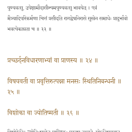
पुण्यवत्सु, उपेक्षामौदासीन्यमपुण्यवत्सु भावयेत् । एवं
मैत्र्यादिपरिकर्मणा चित्तं प्रसीदति रागद्वेषनिरासे सुखेन समाधेः प्रादुर्भावो
भवत्येकाग्रता च ॥ ३३ ॥
प्रच्छर्दनविधारणाभ्यां वा प्राणस्य ॥ ३४ ॥
विषयवती वा प्रवृत्तिरुत्पन्ना मनसः स्थितिनिबन्धनी ॥
३५ ॥
विशोका वा ज्योतिष्मती ॥ ३६ ॥