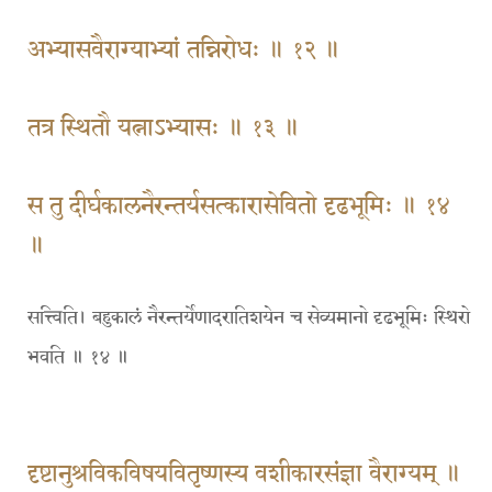
अभ्यासवैराग्याभ्यां तन्निरोधः ॥ १२ ॥
तत्र स्थितौ यत्नाऽभ्यासः ॥ १३ ॥
स तु दीर्घकालनैरन्तर्यसत्कारासेवितो दृढभूमिः ॥ १४
॥
सत्त्विति। बहुकालं नैरन्तर्येणादरातिशयेन च सेव्यमानो दृढभूमिः स्थिरो
भवति ॥ १४ ॥
दृष्टानुश्रविकविषयवितृष्णस्य वशीकारसंज्ञा वैराग्यम् ॥