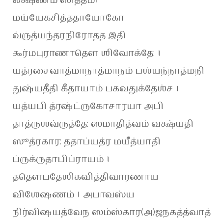
மய்யேகசித்ததாயோகோ
வ்ருத்யந்தரநிரோதத இதி
கூர்மபுராணாதௌ ஶிவோக்தே: ।
யத்ரசைவாத்மாநாத்மாநம் பஶ்யந்நாத்மநி
துஷ்யதீதி கீதாயாம் பகவதுக்தேஶ்ச ।
யத்யபி த்ரஷ்ட்ருகோசாரயா அபி
தாத்ருஶவ்ருத்தே: ஸமாதித்வம் வக்ஷ்யதி
ஸூத்ரகார: ததாப்யத்ர மயீத்யாதி
ப்ருக்ருதாபிப்ராயம் ।
ததௌபதேஶிகவித்திவாரணாய
விஶேஷணம் । அபாவஸ்ய
நிர்விஷயத்வேந ஸம்ஸ்கார(அ)ஜநகத்த்வாத்