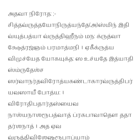
அதவா நிரோத: ;-
சித்தவ்ருத்தயோநிருத்யந்தே(அ)ஸ்மிந் இதி
வ்யுத்பத்யா வ்ருத்திஹீநம் மந: க்ருத்வா
க்ஷேத்ரஜ்ஞம் பரமாத்மநி । ஏகீக்ருத்ய
விமுச்யேத யோகயுக்த: ஸ உச்யதே இத்யாதி
ஸ்ம்ருதேஶ்ச
ஸர்வாநர்தவிரோத்யகண்டாகாரவ்ருத்திபர்
யவஸாயீ போத்ய: ।
விரோதிபதார்தஸ்யைவ
நாஶ்யநாஶரூபத்வாத் ப்ரகபாவாதௌ ததா
தர்ஶநாத் । அத ஏவ
வ்ருத்திவிஶேஷரூபாப்யாம்