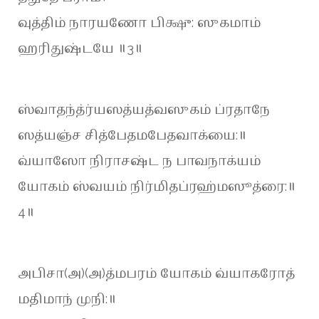
வுத்திம் நாரயணோ பிக்ஷு: ஸுகமாம்
ஹரிதுஷ்டயே ॥3॥
ஸ்வாதந்த்ர்யஸத்யத்வஸுகம் ப்ரதாநே
ஸத்யஞ்ச சித்பேதமபேதவாக்யை:॥
வ்யாஸோ நிராசஷ்ட ந பாவநாக்யம்
யோகம் ஸ்வயம் நிர்மிதப்ரஹ்மஸூத்ரை:॥
4॥
அபிசா(அ)(அ)த்மபரம் யோகம் வ்யாகரோத்
மதிமாந் முநி:॥