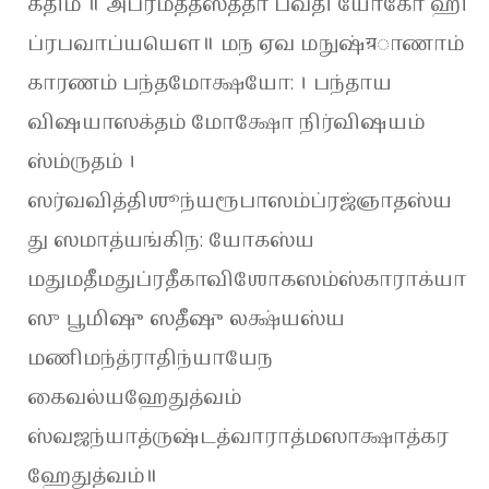
கதிம் ॥ அப்ரமத்தஸ்ததா பவதி யோகோ ஹி
ப்ரபவாப்யயௌ॥ மந ஏவ மநுஷ்य़ாணாம்
காரணம் பந்தமோக்ஷயோ: । பந்தாய
விஷயாஸக்தம் மோக்ஷோ நிர்விஷயம்
ஸ்ம்ருதம் ।
ஸர்வவித்திஶூந்யரூபாஸம்ப்ரஜ்ஞாதஸ்ய
து ஸமாத்யங்கிந: யோகஸ்ய
மதுமதீமதுப்ரதீகாவிஶோகஸம்ஸ்காராக்யா
ஸு பூமிஷு ஸதீஷு லக்ஷ்யஸ்ய
மணிமந்த்ராதிந்யாயேந
கைவல்யஹேதுத்வம்
ஸ்வஜந்யாத்ருஷ்டத்வாராத்மஸாக்ஷாத்கர
ஹேதுத்வம்॥