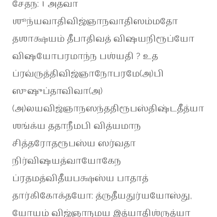
சேதந: । அதவா
ஶூந்யவாதிவிஜ்ஞாநவாதிஸம்மதோ
தஶாக்ஷயம் தீபாதிவத் விஷயநிரூப்யோ
விஷயோபரமாந்ந பஶ்யதி ? உத
ப்ரவ்ருத்திவிஜ்ஞாநோபரமே(அ)பி
ஸுஷுப்தாவிவா(அ)
(அ)லயவிஜ்ஞாநஸந்ததிரூபஸ்திஷ்டதீத்யா
ஶங்க்ய ததாநீமபி வித்யமாந
சித்தரோதரூபஸ்ய ஸர்வதா
நிர்விஷயத்வாயோகேந
ப்ரதமத்விதீயபக்ஷஸ்ய பாதாத்
தார்கிகோக்தயோ: த்ருதீயதுர்யயோஸ்து,
யோயம் விஜ்ஞாநமய இத்யாதிஶ்ருத்யா