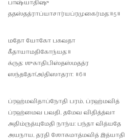
பாஷ்யாதிஷு
ததஸ்தத்ராப்யாசார்யப்ரமுகைர்மத:॥5॥
மதோ யோகோ பகவதா
கீதாயாமதிகோந்யத:॥
க்ருத: ஶுகாதிபிஸ்தஸ்மதத்ர
ஸந்ததோ(அ)திஸாதரா: ॥6॥
ப்ரஹ்மவிதாப்நோதி பரம், ப்ரஹ்மவித்
ப்ரஹ்மைவ பவதி, தமேவ விதித்த்வா
அதிம்ருத்யுமேதி நாந்ய: பந்தா வித்யதே
அயநாய, தரதி ஶோகமாத்மவித் இத்யாதி