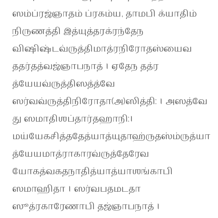
ஸம்ப்ரஜ்ஞாதம் ப்ரகம்ய, தாமபி க்யாதிம்
நிருணத்தி இத்யுத்தரக்ரந்தேந
விஷிஷ்டவ்ருத்திமாத்ரநிரோதஸ்யைவ
ததர்தத்வஜ்ஞாபநாத் । ஏதேந தத்ர
த்யேயவ்ருத்திஸத்த்வே
ஸர்வவ்ருத்திநிரோதா(அ)ஸித்தி: । அஸத்வே
து ஸமாதிஶப்தார்தஹாநி:।
மய்யேகசித்ததேத்யாத்யுதாஹ்ருதஸ்ம்ருத்யா
த்யேயமாத்ராகாரவ்ருத்தேரேவ
யோகத்வகதநாதித்யாத்யாஶங்காபி
ஸமாஹிதா । ஸர்வபதமடதா
ஸூத்ரகாரேணாபி தஜ்ஞாபநாத் ।