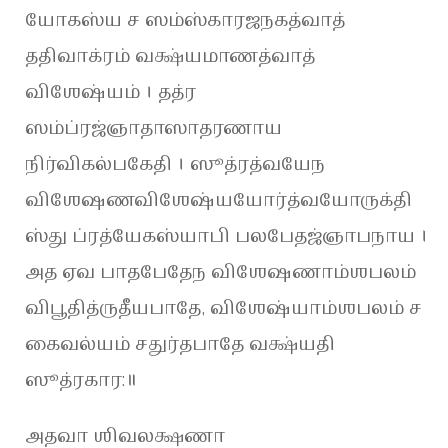
யோகஸ்ய ச ஸம்ஸ்காரஜநகத்வாத்
ததிவாக்ரம் வக்ஷ்யமாணத்வாத்
விஶேஷ்யம் । தத்ர
ஸம்ப்ரஜ்ஞாதாஸாதரணாய
நிர்விகல்பகேதி । ஸூத்ரத்வயேந
விஶேஷணவிஶேஷ்யயோர்த்வயோருக்தி
ஸ்து ப்ரத்யேகஸ்யாபி பலபேதஜ்ஞாபநாய ।
அத ஏவ பாதபேதேந விஶேஷணாம்ஶபலம்
விபூதித்ருதீயபாதே, விஶேஷ்யாம்ஶபலம் ச
கைவல்யம் சதுர்தபாதே வக்ஷ்யதி
ஸூத்ரகார:॥
அதவா ஶிவலக்ஷணா