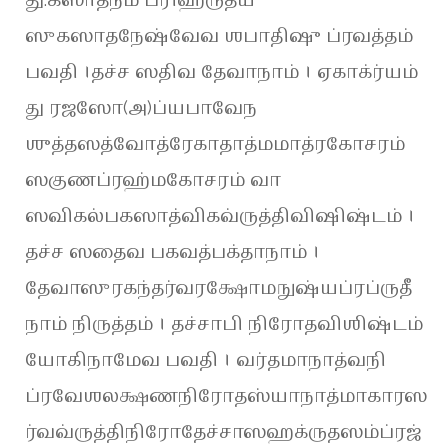
ஸுகஸாதநேஷ்வேவ ஶபாதிஷு ப்ரவத்தம்
பவதி ।தச்ச ஸதிவ தேவாநாம் । ஏகாக்ர்யம்
து ரஜஸோ(அ)ப்யபாவேந
ஶுத்தஸத்வோத்ரேகாதாத்மமாத்ரகோசரம்
ஸகுணப்ரஹ்மகோசரம் வா
ஸவிகல்பகஸாத்விகவ்ருத்திவிஷிஷ்டம் ।
தச்ச ஸதைவ பகவத்பக்தாநாம் ।
தேவாஸுரகந்தர்வரக்ஷோமநுஷ்யப்ரப்ருதீ
நாம் நிருத்தம் । தச்சாபி நிரோதவிஶிஷ்டம்
யோகிநாமேவ பவதி । வர்தமாநாத்வநி
ப்ரவேஶலக்ஷணநிரோதஸ்யாநாத்மாகாரஸ
ர்வவ்ருத்திநிரோதேச்சாஸஹக்ருதஸம்ப்ரஜ்