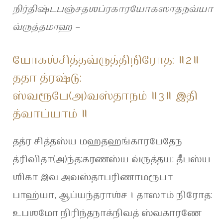
நிர்திஷ்டபஞ்சதஶப்ரகாரயோகஸாதநவ்யா
வ்ருத்தமாஹ –
யோகஶ்சித்தவ்ருத்திநிரோத: ॥2॥
ததா த்ரஷ்டு:
ஸ்வரூபே(அ)வஸ்தாநம் ॥3॥ இதி
த்வாப்யாம் ॥
தத்ர சித்தஸ்ய மஹதஹங்காரபேதேந
த்ரிவிதா(அ)ந்த:கரணஸ்ய வ்ருத்தய: தீபஸ்ய
ஶிகா இவ அவஸ்தாபரிணாமரூபா
பாஹ்யா, ஆப்யந்தராஶ்ச । தாஸாம் நிரோத:
உபஶமோ நிரிந்தநாக்நிவத் ஸ்வகாரணே