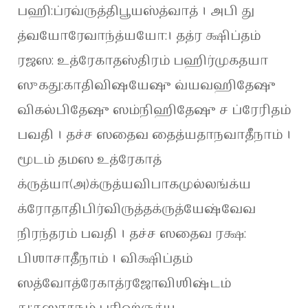
பஹி:ப்ரவ்ருத்திபூயஸ்த்வாத் । அபி து
த்வயோரேவாந்த்யயோ:। தத்ர க்ஷிப்தம்
ரஜஸ: உத்ரேகாதஸ்திரம் பஹிர்முகதயா
ஸுகது:காதிவிஷயேஷு வ்யவஹிதேஷு
விகல்பிதேஷு ஸம்நிஹிதேஷு ச ப்ரேரிதம்
பவதி । தச்ச ஸதைவ தைத்யதாநவாதீநாம் ।
மூடம் தமஸ உத்ரேகாத்
க்ருத்யா(அ)க்ருத்யவிபாகமுல்லங்க்ய
க்ரோதாதிபிர்விருத்தக்ருத்யேஷ்வேவ
நிரந்தரம் பவதி । தச்ச ஸதைவ ரக்ஷ:
பிஶாசாதீநாம் । விக்ஷிப்தம்
ஸத்வோத்ரேகாத்ரஜோவிஶிஷ்டம்
து:கஸாதநம் பரிஹ்ருத்ய