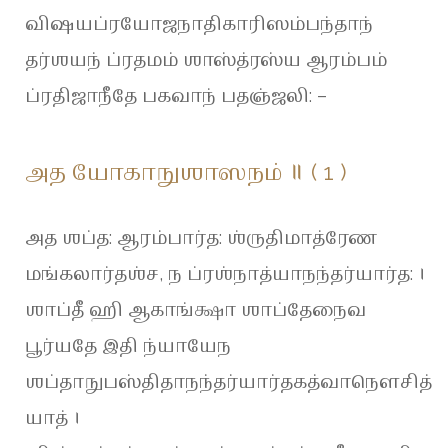
விஷயப்ரயோஜநாதிகாரிஸம்பந்தாந்
தர்ஶயந் ப்ரதமம் ஶாஸ்த்ரஸ்ய ஆரம்பம்
ப்ரதிஜாநீதே பகவாந் பதஞ்ஜலி: –
அத யோகாநுஶாஸநம் ॥ ( 1 )
அத ஶப்த: ஆரம்பார்த: ஶ்ருதிமாத்ரேண
மங்கலார்தஶ்ச, ந ப்ரஶ்நாத்யாநந்தர்யார்த: ।
ஶாப்தீ ஹி ஆகாங்க்ஷா ஶாப்தேநைவ
பூர்யதே இதி ந்யாயேந
ஶப்தாநுபஸ்திதாநந்தர்யார்தகத்வாநௌசித்
யாத் ।