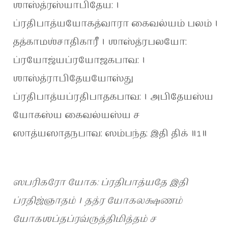
ஶாஸ்த்ரஸ்யாபிதேய: ।
ப்ரதிபாத்யயோகத்வாரா கைவல்யம் பலம் ।
தத்காமஶ்சாதிகாரீ । ஶாஸ்த்ரபலயோ:
ப்ரயோஜ்யப்ரயோஜகபாவ: ।
ஶாஸ்த்ராபிதேயயோஸ்து
ப்ரதிபாத்யப்ரதிபாதகபாவ: । அபிதேயஸ்ய
யோகஸ்ய கைவல்யஸ்ய ச
ஸாத்யஸாதநபாவ: ஸம்பந்த: இதி திக் ॥1॥
ஸபரிகரோ யோக: ப்ரதிபாத்யதே இதி
ப்ரதிஜ்ஞாதம் । தத்ர யோகலக்ஷணம்
யோகஶப்தப்ரவ்ருத்திமித்தம் ச