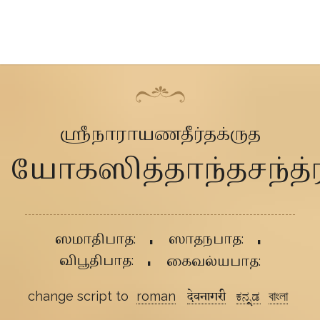
ஶ்ரீநாராயணதீர்தக்ருத
யோகஸித்தாந்தசந்த்
ஸமாதிபாத:
ஸாதநபாத:
விபூதிபாத:
கைவல்யபாத:
change script to
roman
देवनागरी
ಕನ್ನಡ
বাংলা