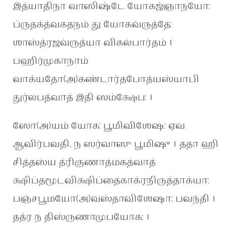
இத்யாதிநா வாஸிஷ்டே யோகஜ்ஞாநயோ:
ப்ருதக்த்வகதநம் து யோகவ்ருத்தே:
ஶாஸ்த்ரஜவ்ருத்யா விகல்பார்தம் ।
பஹிர்முகாநாம்
வாக்யதோ(அ)கண்டார்தபோத்யஸ்யாபி
துர்லபத்வாத் இதி ஸம்க்ஷேப: ।
ஸோ(அ)யம் யோக: பூமிவிஶேஷ: ஏவ
ஆவிர்பவதி, ந ஸர்வாஸு பூமிஷு । ததா ஹி
சித்தஸ்ய த்ரிகுணாத்மகத்வாத்
க்ஷிப்தமூடவிக்ஷிப்தைகாக்ரநிருத்தாக்யா:
பஞ்சபூமயோ(அ)வஸ்தாவிஶேஷா: பவந்தி ।
தத்ர ந திஸ்ருணாமுபயோக: ।