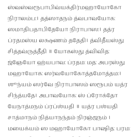
ஸ்வஸ்வரூபாபிவ்யக்திர்மஹாயோகோ
நிராலம்ப:। தத்ஸாதநம் த்வபாவயோக:
ஸமாதிபதாபிதேயோ நிராபாஸ:। தத்ர
ப்ரதமஸ்ய லக்ஷணம் ததேதி। த்விதீயஸ்து
சித்தவ்ருத்தீதி ॥ யோகஸ்து த்விவித:
ஜ்ஞேயோ ஹ்யபாவ: ப்ரதம: மத: அபரஸ்து
மஹாயோக: ஸர்வயோகோத்தமோத்தம:।
ஶூந்யம் ஸர்வே நிராபாஸம் ஸரூபம் யத்ர
சிந்த்யதே। அபாவயோக: ஸ் ப்ரோக்தோ
யேநாத்மநம் ப்ரப்ஶ்யதி ॥ யத்ர பஶ்யதி
சாத்மாநம் நித்யாநந்தம் நிரஞ்ஜநம் ।
மயைக்யம் ஸ மஹாயோகோ பாஷித: பரம: