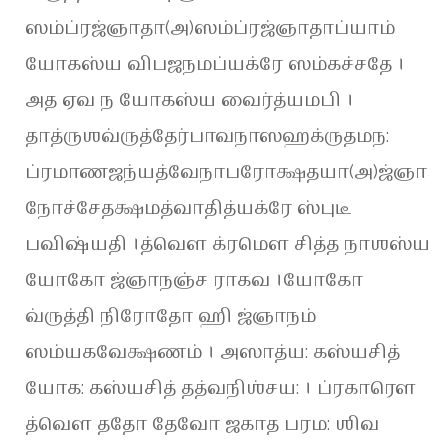
ஸம்ப்ரஜ்ஞாதா(அ)ஸம்ப்ரஜ்ஞாதாப்யாம்
யோகஸ்ய விபஜநமப்யக்ரே ஸம்கச்சதே ।
அத ஏவ ந யோகஸ்ய வைர்த்யமபி ।
தாத்ருஶவ்ருத்தேர்பாவநாஸஹக்ருதமந:
ப்ரமாணஜந்யத்வேநாபரோக்ஷதயா(அ)ஜ்ஞா
நோச்சேதக்ஷமத்வாதித்யக்ரே ஸ்புடீ
பவிஷ்யதி ।த்வௌ க்ரமௌ சித்த நாஶஸ்ய
யோகோ ஜ்ஞாநஞ்ச ராகவ ।யோகோ
வ்ருத்தி நிரோதோ ஹி ஜ்ஞாநம்
ஸம்யகவேக்ஷணம் । அஸாத்ய: கஸ்யசித்
யோக: கஸ்யசித் தத்வநிஶ்சய: । ப்ரகாரௌ
த்வௌ ததோ தேவோ ஜகாத பரம: ஶிவ