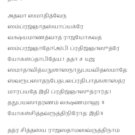
அதவா ஸமாதித்வேந
ஸம்ப்ரஜ்ஞாதஸ்யாப்யக்ரே
வக்ஷ்யமாணத்வாத் ராஜயோகவத்
ஸம்ப்ரஜ்ஞாதோ(அ)பி ப்ரதிஜ்ஞாஸூத்ரே
யோகஶப்தாபிதேய:। ததா ச யுஜ
ஸமாதாவித்யநுஶாஸநாதுபயவிதஸமாதே:
ஸ்வரூபஸாதநபேதபலப்ரதிபாதகஶாஸ்த்ர
மாரப்யதே இதி ப்ரதிஜ்ஞாஸூத்ரார்த:।
ததுபயஸாதரணம் லக்ஷணமாஹ ॥
யோகஶ்சித்தவ்ரூத்திநிரோத: இதி॥
தத்ர சித்தஸ்ய ராஜஸதாமஸவ்ருத்திநாம்