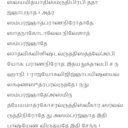
ஸ்வயமித்யாதிஸ்ம்ருதிபிரபி ததா
ஜ்ஞாபநாத் । அத்ர
ஸம்ப்ரஜ்ஞாதப்ராணநிரோதாதே:
ஸாதநாகோடாவேவ நிவேஶாத்
ஸம்ப்ரஜ்ஞாதே
ஸாத்விகவிஶிஷ்டவ்ருத்திஸத்த்வே(அ)பி
யோக: ப்ராணநிரோத: இத்யநுக்தாவபி ச ந
ஹாநி: । ராஜயோகவிஜிஜ்ஞாபயிஷயைவ
லக்ஷணஸூத்ரப்ரவ்ருத்தே:। நநு
ஸம்ப்ரஜ்ஞாதே(அ)ஸ்மிந்
த்யேயமாத்ரகோசரவ்ருத்திஸ்வீகார:,ஸர்வவ்
ருத்திநிரோதே து அஸம்ப்ரஜ்ஞாத இதி
பாஷ்யேண விருத்யதே இதி சேந்ந ।