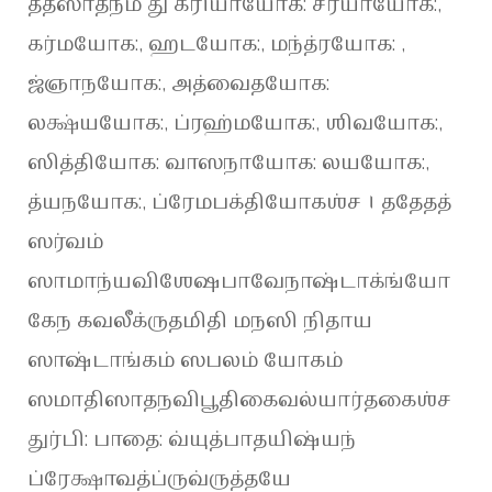
தத்ஸாதநம் து க்ரியாயோக: சர்யாயோக:,
கர்மயோக:, ஹடயோக:, மந்த்ரயோக: ,
ஜ்ஞாநயோக:, அத்வைதயோக:
லக்ஷ்யயோக:, ப்ரஹ்மயோக:, ஶிவயோக:,
ஸித்தியோக: வாஸநாயோக: லயயோக:,
த்யநயோக:, ப்ரேமபக்தியோகஶ்ச । ததேதத்
ஸர்வம்
ஸாமாந்யவிஶேஷபாவேநாஷ்டாக்ங்யோ
கேந கவலீக்ருதமிதி மநஸி நிதாய
ஸாஷ்டாங்கம் ஸபலம் யோகம்
ஸமாதிஸாதநவிபூதிகைவல்யார்தகைஶ்ச
துர்பி: பாதை: வ்யுத்பாதயிஷ்யந்
ப்ரேக்ஷாவத்ப்ருவ்ருத்தயே