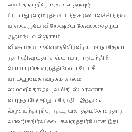
லய:। ததா நிரோதகாலே த்ரஷ்டு:
ப்ரமாதுரஹமர்தஸ்யாந்த:கரணாவச்சிந்நஸ்
ய ஸ்வரூபே விஶேஷ்யே கேவலசைதந்ய
ஆத்மந்யவஸ்தாநம்
விஷயதயா(அ)வஸ்திதிர்வித்யமாநாதேத்ய
ர்த: । விஷயதா ச வ்யாபாராநுபந்திநீ ।
வ்யாபரஶ்ச வ்ருத்திரேவ । யோகீ
யாமஹமேதாவந்தம் காலம்
ஸமஹிதோ(அ)பூவமிதி ஸ்மரணேந
வ்யுத்தாநே(அ)நுமிநோதி । இத்தம் ச
வ்ருத்யந்தரநிரோதபூர்வகாத்த்மகோசரதார
வாஹிகநிர்விகல்பகவ்ருத்திர்யோக: இதி
லக்ஷணம் ஸித்தம்।