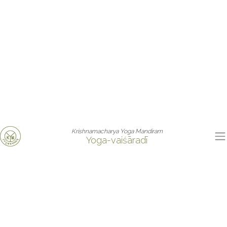
Krishnamacharya Yoga Mandiram
Yoga-vaiśāradī