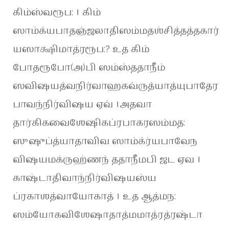
கிம்ஸ்வரூப: । கிம்
ஸாம்க்யபாதஞ்ஜலாதிஸம்மதஶ்சித்தத்தகார்
யஸாக்ஷிமாத்ரரூப:? உத கிம்
போதரூபோ(அ)பி ஸம்ஸ்ததாநீம்
ஸவிஷயத்வநிர்வாஹகவ்ருத்யாத்யுபாதேர
பாவந்நிர்விஷய ஏவ் ।அதவா
தார்கிகவைஶேஷிகப்ரபாகரஸம்மத:
ஸுஷுப்த்யாதாவிவ ஸாம்க்ர்யபாவேந
விஷயமக்ருஹ்ணந் ததாநீமபி ஜட ஏவ ।
காஷ்டாதிவாந்நிர்விஷயஸ்ய
ப்ரகாஶத்வாயோகாத் । உத ஆத்மந:
ஸம்யோகவிஶேஷாதாத்மமாத்ரத்ரஷ்டா