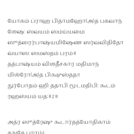
யோகம் ப்ராஹ பிதாமஹோ(அ)த பகவாந்
ஶேஷ: ஸ்வயம் ஸம்ய்யமை:
ஸூத்ரைர்பாஷ்யமிஷேண ஸர்வவிதிதோ
வ்யாஸ: ஸமஸ்தம் பரம்॥
தத்பாஷ்யம் விஶதீசகார மதிமாந்
மிஶ்ரோ(அ)த பிக்ஷுஸ்ததா
துர்போதம் ஹி ததாபி மூடமதிபி: கூடம்
ரஹஸ்யம் யத:॥2॥
அத்ர ஸூத்ரேஷு கூடார்தத்யோதிகாம்
தநுதே பராம்।