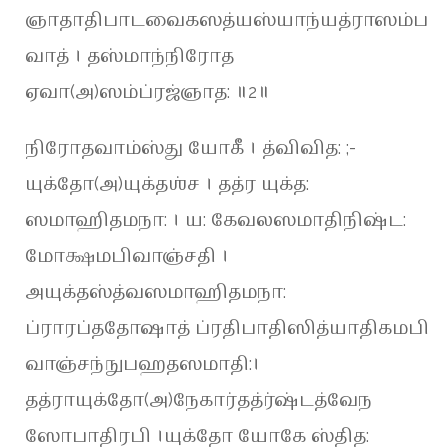
ஞாதாதிபாடவைகஸத்யஸ்யாந்யத்ராஸம்ப
வாத் । தஸ்மாந்நிரோத
ஏவா(அ)ஸம்ப்ரஜ்ஞாத: ॥2॥
நிரோதவாம்ஸ்து யோகீ । த்விவித: ;-
யுக்தோ(அ)யுக்தஶ்ச । தத்ர யுக்த:
ஸமாஹிதமநா: । ய: கேவலஸமாதிநிஷ்ட:
மோக்ஷமபிவாஞ்சதி ।
அயுக்தஸ்த்வஸமாஹிதமநா:
ப்ராரப்ததோஷாத் ப்ரதிபாதிஸித்யாதிகமபி
வாஞ்சந்நுபஹதஸமாதி:।
தத்ராயுக்தோ(அ)நேகார்தத்ர்ஷ்டத்வேந
ஸோபாதிரபி ।யுக்தோ யோகே ஸ்தித: