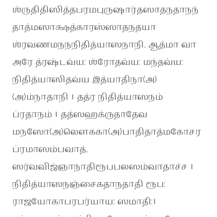
ஶ்ருதிதிஸித்தபரமபுருஷார்தஸாதநதாநந்
தாத்மஸாக்ஷத்காரஸ்ஸாதநதயா
ஶ்ரவணமநநநிதித்யாஸநாநி, ஆத்மா வா
அரே த்ரஷ்டவ்ய: ஶ்ரோதவ்ய: மந்தவ்ய:
நிதித்யாஸிதவ்ய இத்யாதிநா(அ)
(அ)ம்நாதாநி । தத்ர நிதித்யாஸநம்
ப்ரதாநம் । தத்ஸஹக்ருதாதேவ
மநஸோ(அ)லௌககா(அ)பாதிதாத்மகோசர
ப்ரமாஸம்பவாத்,
ஸர்வவிஜ்ஞாநாதிரூபபலஸம்வாதாச்ச ।
நிதித்யாஸநஞ்சைகதாநதாதி ரூப:
ராஜயோகாபரபர்யாய: ஸமாதி:।