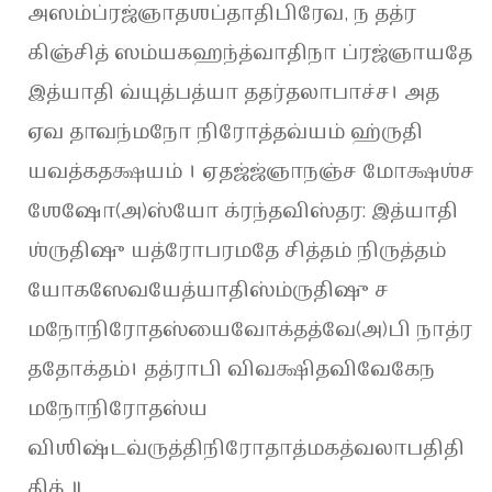
அஸம்ப்ரஜ்ஞாதஶப்தாதிபிரேவ, ந தத்ர
கிஞ்சித் ஸம்யகஹந்த்வாதிநா ப்ரஜ்ஞாயதே
இத்யாதி வ்யுத்பத்யா ததர்தலாபாச்ச। அத
ஏவ தாவந்மநோ நிரோத்தவ்யம் ஹ்ருதி
யவத்கதக்ஷயம் । ஏதஜ்ஜ்ஞாநஞ்ச மோக்ஷஶ்ச
ஶேஷோ(அ)ஸ்யோ க்ரந்தவிஸ்தர: இத்யாதி
ஶ்ருதிஷு யத்ரோபரமதே சித்தம் நிருத்தம்
யோகஸேவயேத்யாதிஸ்ம்ருதிஷு ச
மநோநிரோதஸ்யைவோக்தத்வே(அ)பி நாத்ர
ததோக்தம்। தத்ராபி விவக்ஷிதவிவேகேந
மநோநிரோதஸ்ய
விஶிஷ்டவ்ருத்திநிரோதாத்மகத்வலாபதிதி
திக் ॥