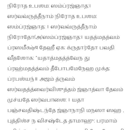
நிரோத உபஶம: ஸம்ப்ரஜ்ஞாத:।
ஸர்வவ்ருத்தீநாம் நிரோத உபஶம:
ஸம்ப்ரஜ்ஞாத: । ஸர்வவ்ருத்தீநாம்
நிரோதோ(அ)ஸம்ப்ரஜ்ஞாத:। யதத்மதத்வம்
ப்ரஸமீக்ஷ்य़ தேஹீ ஏக: க்ருதார்தோ பவதி
வீதஶோக: *யதாத்மதத்த்வேந து
ப்ரஹ்மதத்த்வம் தீபோபமேநேஹ முக்த:
ப்ரபஶ்யந்॥ அஜம் த்ருவம்
ஸர்வதத்த்வைர்விஶுத்தம் ஜ்ஞாத்வா தேவம்
முச்யதே ஸர்வபாஶை: । யதா
பஞ்சவதிஷ்டந்தே ஜ்ஞாநாநி மநஸா ஸஹ ,
புத்திஶ்ச ந விசஷ்டேத தாமாஹு: பரமாம்