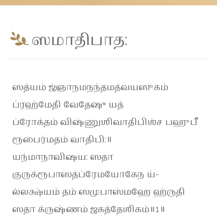
ஸமாதிபாத:
ஸத்யம் ஜ்ஞாநமநந்தமத்வயஸுகம்
ப்ரஹ்மேதி வேதேஷு யத்
ப்ரோக்தம் விஷ்ணுஶிவாதிபிஶ்ச பஹுபீ
ரூபைர்மதம் வாதிபி:॥
யந்மாநாவிஷய: ஸதா
குருக்ரூபாஸத்ப்ரேமயோகேந ய்-
ல்லக்ஷ்யம் தம் ஸமுபாஸ்மஹே ஹ்ருதி
ஸதா க்ருஷ்ணம் ஜகத்தேஶிகம்॥1॥