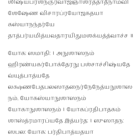
ஶிஷ்யப்ரஶ்நகுர்வாஜ்ஞாஶ்ரத்தாதீநாமவி
ஶேஷேண விசாரப்ரயோஜகதயா
கஸ்யாநந்தர்யே
தாத்பர்யமித்யவதாரயிதுமஶக்யத்த்வாச்ச ॥
யோக: ஸமாதி: । அநுஶாஸநம்
ஹிரண்யகர்போக்தேரநு பஶ்சாச்சிஷ்யதே
வ்யுத்பாத்யதே
லக்ஷணபேதபலஸாதநைர்நேநேத்யநுஶாஸ
நம், யோகஸ்யாநுஶாஸநம்
யோகாநுஶாஸநம் । யோகப்ரதிபாதகம்
ஶாஸ்த்ரமாரப்யதே இத்யர்த: । ஸுஸாதந:
ஸபல: யோக: பர்திபாத்யதயா