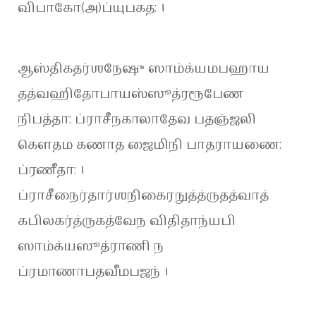
விபாகோ(அ)ப்யுபகத: ।
ஆஸ்திகதர்ஶநேஷு ஸாம்க்யமபஹாய
தத்வஹிதோபாயஸ்ஸூத்ரரூபேண
நிபத்தா: ப்ராசீநகாலாதேவ பதஞ்ஜலி
கௌதம கணாத ஜைமிநி பாதராயணை:
ப்ரணீதா: ।
ப்ராசீநைர்தார்ஶநிகைரநுத்த்ருதத்வாத்
கபிலகர்த்ருகத்வேந விதிதாந்யபி
ஸாம்க்யஸூத்ராணி ந
ப்ரமாணாபதவீமபஜந் ।