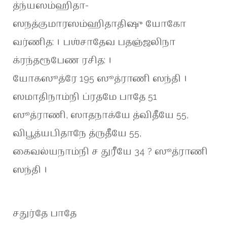
த்ந்யஸம்ஹிதா-
ஸநத்குமாரஸம்ஹிதாதிஷு யோகோ
வர்ணித: । பஶ்சாதேவ பதஞ்ஜலிநா
க்ரந்தரூபேண ரசித: ।
யோகஸூத்ரே 195 ஸூத்ராணி ஸந்தி ।
ஸமாதிநாம்நி ப்ரதமே பாதே 51
ஸூத்ராணி, ஸாதநாக்யே த்விதீயே 55,
விபூத்யபிதாநே த்ருதீயே 55,
கைவல்யநாம்நி ச துரீயே 34 ? ஸூத்ராணி
ஸந்தி ।
சதுர்தே பாதே