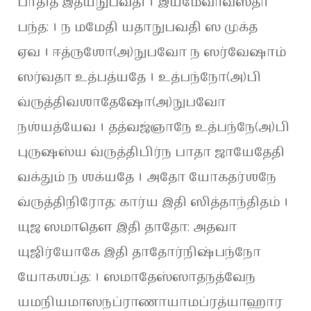
பாதித இத்யநுபவதி । இயமேவாவஸ்தா
பந்த: । ந மமேதி யதாநுபவதி ஸ முக்த
ஏவ । ஈத்ருஶோ(அ)நுபவோ ந ஸர்வேஷாம்
ஸர்வதா உத்பத்யதே । உத்பந்நோ(அ)பி
வ்ருத்திவஶாதேஷோ(அ)நுபவோ
நஶ்யத்யேவ । தத்வஜ்ஞாநே உத்பந்நே(அ)பி
புருஷஸ்ய வ்ருத்திபிர்ந பாதா ஜாயேதேதி
வக்தும் ந ஶக்யதே । அதோ யோகதர்ஶநே
வ்ருத்திநிரோத: கார்ய இதி ஸித்தாந்திதம் ।
யுஜ ஸமாதௌ இதி தாதோ: அதவா
யுஜிர்யோகே இதி தாதோர்நிஷ்பந்நோ
யோகஶப்த: । ஸமாதேஸ்ஸாதநத்வேந
யமநியமாஸநப்ராணாயாமப்ரத்யாஹார