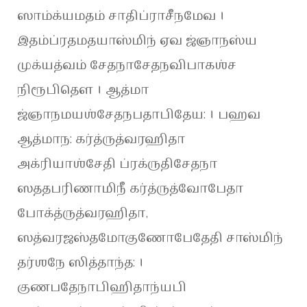
ஸாம்க்யமதம் சாதிப்ராசீநமேவ ।
இதம்ப்ரதமதயாஸ்மிந் ஏவ ஜ்ஞாநஸ்ய
முக்யத்வம் சேதநாசேதநவிபாகஶ்ச
நிரூபிதௌ । ஆத்மா
ஜ்ஞாநமயஶ்சேதநபதாபிதேய: । பஹவ
ஆத்மாந: கர்த்ருத்வரஹிதா
அக்ரியாஶ்சேதி ப்ரக்ருதிசேதநா
ஸததபரிணாமிநீ கர்த்ருத்வோபேதா
போக்த்ருத்வரஹிதா,
ஸத்வரஜஸ்தமோகுணோபேதேதி சாஸ்மிந்
தர்ஶநே ஸித்தாந்த: ।
குணபதேநாபிஹிதாந்யபி