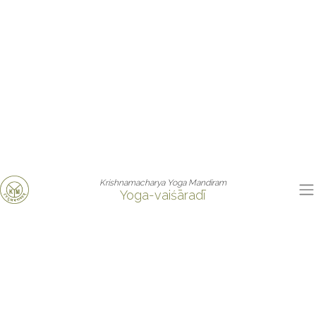
Krishnamacharya Yoga Mandiram
Yoga-vaiśāradī