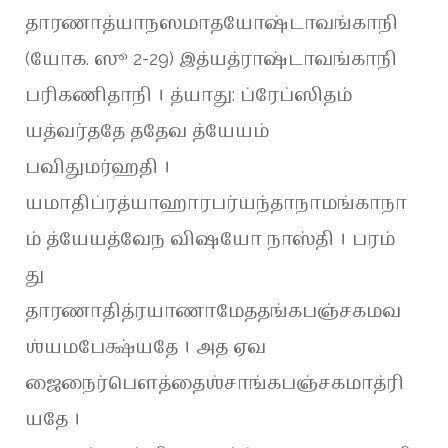
தாரணாத்யாநஸமாதயோஷ்டாவங்காநி
(யோக. ஸூ 2-29) இத்யத்ராஷ்டாவங்காநி
பரிகணிதாநி । த்யாது: ப்ரேப்ஸிதம்
யத்வர்ததே ததேவ த்யேயம்
பவிதுமர்ஹதி ।
யமாதிப்ரத்யாஹாரபர்யந்தாநாமங்காநா
ம் த்யேயத்வேந விஷயோ நாஸ்தி । பரம்
து
தாரணாதித்ரயாணாமேததங்கபஞ்சகமவ
ஶ்யமபேக்ஷ்யதே । அத ஏவ
ஜைநைர்பௌத்தைஶ்சாங்கபஞ்சகமாத்ரி
யதே ।