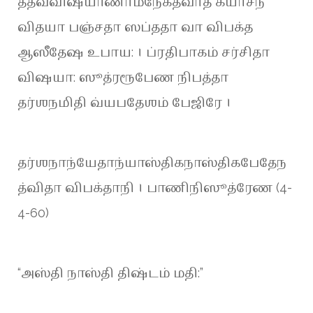
தத்வவிஷயாணாமநேகத்வாத் கயாசந
விதயா பஞ்சதா ஸப்ததா வா விபக்த
ஆஸீதேஷ உபாய: । ப்ரதிபாகம் சர்சிதா
விஷயா: ஸூத்ரரூபேண நிபத்தா
தர்ஶநமிதி வ்யபதேஶம் பேஜிரே ।
தர்ஶநாந்யேதாந்யாஸ்திகநாஸ்திகபேதேந
த்விதா விபக்தாநி । பாணிநிஸூத்ரேண (4-
4-60)
“அஸ்தி நாஸ்தி திஷ்டம் மதி:”