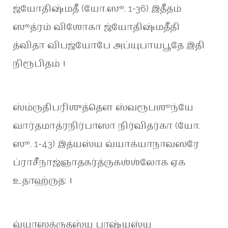
ஜ்யோதிஷ்மதீ (யோ.ஸூ. 1-36) இதீதம்
ஸூத்ரம் விஶோகா ஜ்யோதிஷ்மதீதி
த்விதா விபஜ்யோபே அப்யுபாயபூதே இதி
நிரூபிதம் ।
ஸ்ம்ருதிபரிஶுத்தௌ ஸ்வரூபஶூந்யே
வார்தமாத்ரநிர்பாஸா நிர்விதர்கா (யோ.
ஸூ. 1-43) இத்யஸ்ய வ்யாக்யாநாவஸரே
ப்ராசீநாஜ்ஞாதகர்த்ருகஶ்ஶ்லோக ஏக
உதாஹ்ருத: ।
வ்யாஸக்ருதஸ்ய பாஷ்யஸ்ய