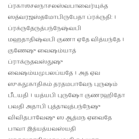
ப்ரகாஶசலநாசலஸ்வபாவைர்யுக்த
ஸத்வரஜஸ்தமோபிருபேதா ப்ரக்ருதி: ।
ப்ரக்ருதேருத்பந்நேஷ்வபி
மஹதாதிஷ்வபி குணா ஏதே வித்யந்தே ।
குணேஷு வைஷம்யாத்
ப்ராக்ருதவஸ்துஷு
வைஷம்யமுபலப்யதே । அத ஏவ
ஸுகது:காதிகம் தரதமபாவேந புருஷம்
பீடயதி । யத்யபி புருஷோ குணரஹிதோ
பவதி அதாபி புத்தாவுத்பந்நேஷு
விவிதபாவேஷு ஸ ஆத்மந ஏவைதே
பாவா இத்யத்யவஸ்யதி