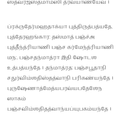
ஸத்வரஜஸ்தமாம்ஸி த்ரவ்யாண்யேவ ।
ப்ரக்ருதேர்மஹதாக்யா புத்திருத்பத்யதே,
புத்தேரஹங்கார: தஸ்மாத் பஞ்ச்அ
புத்தீந்த்ரியாணி பஞ்ச கர்மேந்த்ரியாணி
மந:, பஞ்சதந்மாத்ரா இதி ஷோடஶ
உத்பத்யந்தே । தந்மாத்ரத: பஞ்சபூதாநி
சதுர்விம்ஶதிஸ்தத்வாநி பரிகண்யந்தே ।
புருஷேணாத்மேத்யபரவ்யபதேஶேந
ஸாகம்
பஞ்சவிம்ஶதிதத்வாந்யப்யுபகம்யந்தே ।