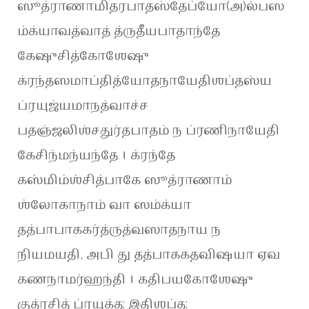
ஸூத்ராணாமிதரபாதஸ்தேப்யோ(அ)ல்பஸ
ம்க்யாவத்வாத் த்ருதீயபாதாந்தே
கேஷுசித்கோஶேஷு
க்ரந்தஸமாப்தித்யோதநாயேதிஶப்தஸ்ய
ப்ரயுஜ்யமாநத்வாச்ச
பதஞ்ஜலிஶ்சதுர்தபாதம் ந ப்ரணிநாயேதி
கேசிந்மந்யந்தே । க்ரந்தே
கஸ்மிம்ஶ்சித்பாகே ஸூத்ராணாம்
ஶ்லோகாநாம் வா ஸம்க்யா
தத்பாபாககர்த்ருத்வஸாதநாய ந
நியமயதி, அபி து தத்பாககதவிஷயா ஏவ
கணநாமர்ஹந்தி । கதிபயகோஶேஷு
குத்ரசித் ப்ரயுக்த: இதிஶப்த: