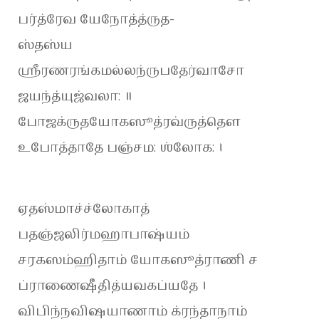
பர்த்ரேவ யேநோத்த்ருத-
ஸ்தஸ்ய
ஶ்ரீரணரங்கமல்லந்ருபதேர்வாசோ
ஜயந்த்யுஜ்வலா: ॥
போஜக்ருதயோகஸூத்ரவ்ருத்தௌ
உபோத்தாதே பஞ்சம: ஶ்லோக: ।
ஏதஸ்மாச்ச்லோகாத்
பதஞ்ஜலிர்மஹாபாஷ்யம்
சரகஸம்ஹிதாம் யோகஸூத்ராணி ச
ப்ராணைஷீதித்யவகப்யதே ।
விபிந்நவிஷயாணாம் க்ரந்தாநாம்