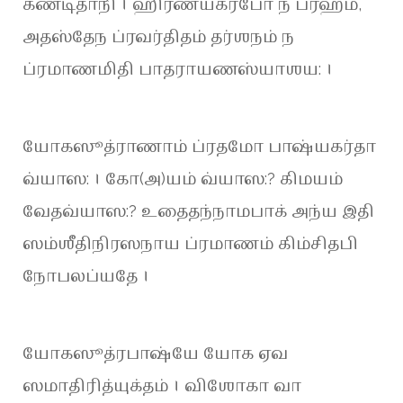
கண்டிதாநி । ஹிரண்யகர்போ ந ப்ரஹ்ம,
அதஸ்தேந ப்ரவர்திதம் தர்ஶநம் ந
ப்ரமாணமிதி பாதராயணஸ்யாஶய: ।
யோகஸூத்ராணாம் ப்ரதமோ பாஷ்யகர்தா
வ்யாஸ: । கோ(அ)யம் வ்யாஸ:? கிமயம்
வேதவ்யாஸ:? உதைதந்நாமபாக் அந்ய இதி
ஸம்ஶீதிநிரஸநாய ப்ரமாணம் கிம்சிதபி
நோபலப்யதே ।
யோகஸூத்ரபாஷ்யே யோக ஏவ
ஸமாதிரித்யுக்தம் । விஶோகா வா