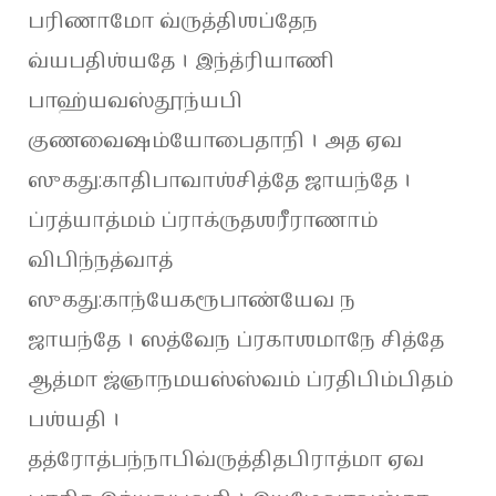
பரிணாமோ வ்ருத்திஶப்தேந
வ்யபதிஶ்யதே । இந்த்ரியாணி
பாஹ்யவஸ்தூந்யபி
குணவைஷம்யோபைதாநி । அத ஏவ
ஸுகது:காதிபாவாஶ்சித்தே ஜாயந்தே ।
ப்ரத்யாத்மம் ப்ராக்ருதஶரீராணாம்
விபிந்நத்வாத்
ஸுகது:காந்யேகரூபாண்யேவ ந
ஜாயந்தே । ஸத்வேந ப்ரகாஶமாநே சித்தே
ஆத்மா ஜ்ஞாநமயஸ்ஸ்வம் ப்ரதிபிம்பிதம்
பஶ்யதி ।
தத்ரோத்பந்நாபிவ்ருத்திதபிராத்மா ஏவ