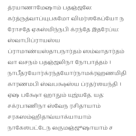
த்ரயாணாமேஷாம் பதஞ்ஜலே:
கர்த்ருத்வாப்யுபகமோ விமர்ஶகேப்யோ ந
ரோசதே ஏகஸ்மிந்நபி க்ரந்தே இதரேப்ய:
ஸ்வாபிப்ராயஸ்ய
ப்ராமாண்யஸ்தாபநார்தம் ஸம்வாதார்தம்
வா வசநம் பதஞ்ஜலிநா நோபாத்தம் ।
நாபீதரயோர்க்ரந்தயோர்நாமக்ரஹணமிதி
காரணமபி ஸ்வபக்ஷஸ்ய ப்ரதர்ஶயந்தி ।
ஏஷ பக்ஷோ ஹாதும் யுஜ்யதே, யத:
சக்ரபாணிநா ஸ்வேந ரசிதாயாம்
சரகஸம்ஹிதாவ்யாக்யாயாம்
நாகேஶபட்டேந லகுமஞ்ஜூஷாயாம் ச