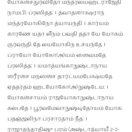
யோகஶ்சதுர்விதோ மந்த்ரலயஹடராஜேதி
நாமபி: ப்ரஸித்த: । த்வாதஶாக்ஷராந்
மந்த்ரயோகிநோ த்யாயந்தி । கார்யம்
காரணே யதா லீநம் பவதி ததா யே யோகம்
குர்வந்தி தே லயயோகிந உச்யந்தே ।
ப்ராயோ யோகோ(அ)யம் ஶைவமதே
ப்ரஸித்த: । யமாத்யங்காநுஷ்டாநாய
ஶரீரஶ்ச மநஸஶ்ச தார்ட்யமபேக்ஷ்யதே
ஏததர்தம் ஹடயோகோ(அ)நுஷ்டேய: ।
யோகஶ்சாயம் ராஜயோகாநுஷ்டாநாய
கல்பதே । பூர்வமேவாநுஷ்டிதோயம் யோக:
பதஞ்ஜலிநா ப்ரசாரதாம் நீத: ।
ராஜாதந்தாதிஷு பரம் (அஷ்டாத்யாயீ 2-2-