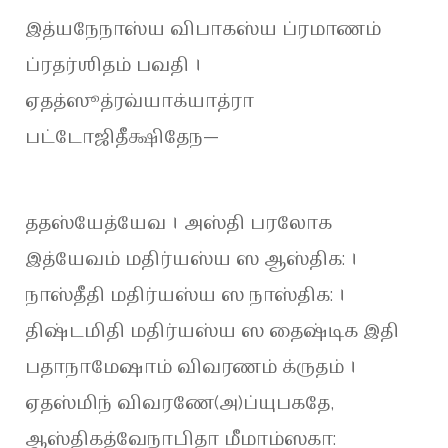
இத்யநேநாஸ்ய விபாகஸ்ய ப்ரமாணம்
ப்ரதர்ஶிதம் பவதி ।
ஏதத்ஸூத்ரவ்யாக்யாத்ரா
பட்டோஜிதீக்ஷிதேந—
ததஸ்யேத்யேவ । அஸ்தி பரலோக
இத்யேவம் மதிர்யஸ்ய ஸ ஆஸ்திக: ।
நாஸ்தீதி மதிர்யஸ்ய ஸ நாஸ்திக: ।
திஷ்டமிதி மதிர்யஸ்ய ஸ தைஷ்டிக இதி
பதாநாமேஷாம் விவரணம் க்ருதம் ।
ஏதஸ்மிந் விவரணே(அ)ப்யுபகதே,
ஆஸ்திகத்வேநாபிதா மீமாம்ஸகா: