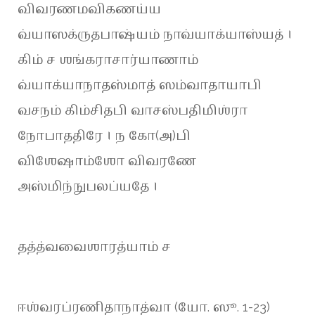
விவரணமவிகணய்ய
வ்யாஸக்ருதபாஷ்யம் நாவ்யாக்யாஸ்யத் ।
கிம் ச ஶங்கராசார்யாணாம்
வ்யாக்யாநாதஸ்மாத் ஸம்வாதாயாபி
வசநம் கிம்சிதபி வாசஸ்பதிமிஶ்ரா
நோபாததிரே । ந கோ(அ)பி
விஶேஷாம்ஶோ விவரணே
அஸ்மிந்நுபலப்யதே ।
தத்த்வவைஶாரத்யாம் ச
ஈஶ்வரப்ரணிதாநாத்வா (யோ. ஸூ. 1-23)