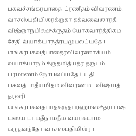
பகவச்சங்கரபாதை: ப்ரணீதம் விவரணம்,
வாசஸ்பதிமிஶ்ரக்ருதா தத்வவைஶாரதீ,
விஜ்ஞாநபிக்ஷுக்ருதம் யோகவார்த்திகம்
சேதி வ்யாக்யாநத்ரயமுபலப்யதே ।
ஶங்கரபகவத்பாதைர்விவரணாக்யம்
வ்யாக்யாநம் க்ருதமித்யத்ர த்ருடம்
ப்ரமாணம் நோபலப்யதே । யதி
பகவத்பாதீயமிதம் விவரணமபவிஷ்யத்
தர்ஹி
ஶங்கரபகவத்பாதக்ருதப்ரஹ்மஸூத்ரபாஷ்
யஸ்ய பாமதீநாம்நீம் வ்யாக்யாம்
க்ருதவந்தோ வாசஸ்பதிமிஶ்ரா