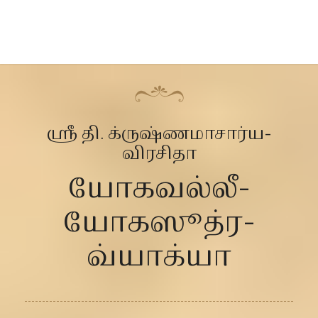
ஶ்ரீ தி. க்ருஷ்ணமாசார்ய-
விரசிதா
யோகவல்லீ-
யோகஸூத்ர-
வ்யாக்யா