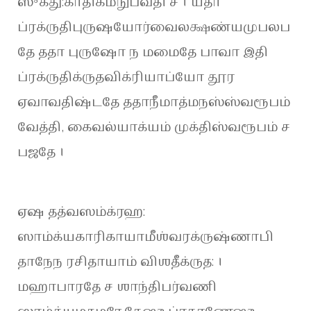
ஸுகது:காதிகமநுபவதி ச । யதா
ப்ரக்ருதிபுருஷயோர்வைலக்ஷண்யமுபலப
தே ததா புருஷோ ந மமைதே பாவா இதி
ப்ரக்ருதிக்ருதவிக்ரியாப்யோ தூர
ஏவாவதிஷ்டதே ததாநீமாத்மநஸ்ஸ்வரூபம்
வேத்தி, கைவல்யாக்யம் முக்திஸ்வரூபம் ச
பஜதே ।
ஏஷ தத்வஸம்க்ரஹ:
ஸாம்க்யகாரிகாயாமீஶ்வரக்ருஷ்ணாபி
தாநேந ரசிதாயாம் விஶதீக்ருத: ।
மஹாபாரதே ச ஶாந்திபர்வணி