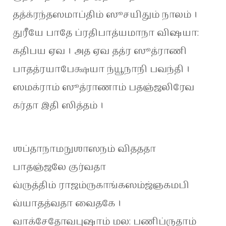
தத்க்ரந்தஸமாப்திம் ஸூசயிதும் நாலம் ।
துரீயே பாதே ப்ரதிபாத்யமாநா விஷயா:
கதிபய ஏவ । அத ஏவ தத்ர ஸூத்ராணி
பாதத்ரயாபேக்ஷயா ந்யூநாநி பவந்தி ।
ஸமக்ராம் ஸூத்ராணாம் பதஞ்ஜலிரேவ
கர்தா இதி ஸித்தம் ।
ஶப்தாநாமநுஶாஸநம் விதததா
பாதஞ்ஜலே குர்வதா
வ்ருத்திம் ராஜம்ருகாங்கஸம்ஜ்ஞகமபி
வ்யாதத்வதா வைதகே ।
வாக்சேதோவபுஷாம் மல: பணிப்ருதாம்