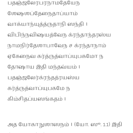
பதஞ்ஜலேரபரநாமதேயேந
ஶேஷஶப்தேநைதாப்யாம்
வாக்யாந்யுத்த்ருதாநி ஸந்தி ।
விபிந்நவிஷயத்வேந க்ரந்தாந்தரஸ்ய
நாமநிர்தேஶாபாவேந ச க்ரந்தாநாம்
ஏகேநைவ கர்த்ருத்வாப்யுபகமோ ந
தோஷாய இதி மந்தவ்யம் ।
பதஞ்ஜலேர்க்ரந்தத்ரயஸ்ய
கர்த்ருத்வாப்யுபகமே ந
கிம்சிதப்யஸங்கதம் ।
அத யோகாநுஶாஸநம் । (யோ. ஸூ. 1.1) இதி