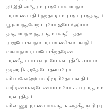
31) இதி ஸூத்ரம் ராஜயோகஶப்தம்
ப்ரமாணயதி । தந்தாநாம் ராஜா ராஜதந்த: ।
பூர்வபதத்வேந ப்ரயோஜ்யோ(அ)யம்
தந்தஶப்த உத்தரபதம் பவதி । ததா
ராஜயோகபதம் ப்ராமாணிகம் பவதி ।
ஸ்வாத்மாராமயோகீந்த்ரேண
ப்ரணீதாயாம் ஹடயோகப்ரதீபிகாயாம்
நரஹரிக்ருதே போதஸாரே ச
விபாகோ(அ)யம் நிரூபிதோ பவதி ।
ஹிரண்யகர்பேணாயம் யோக: ப்ரப்ரதமம்
ப்ரவர்தித: ।
விஷ்ணுபுராணபாகவதபகவத்கீதாஹிர்பு