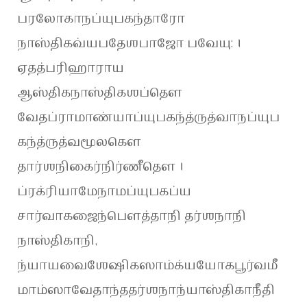
பரலோகாநப்யுபகந்தாரோ
நாஸ்திகவ்யபதேஶபாஜோ பவேயு: ।
ஏதத்பரிஹாராய
ஆஸ்திகநாஸ்திகஶப்தௌ
வேதப்ராமாண்யாப்யுபகந்த்ருத்வாநப்யுப
கந்த்ருத்வமூலகௌ
தார்ஶநிகைர்நிர்ணீதௌ ।
ப்ரக்ரியாமேநாமப்யுபகப்ய
சார்வாகஜைந்பௌத்தாநி தர்ஶநாநி
நாஸ்திகாநி,
ந்யாயவைஶேஷிகஸாம்க்யயோகபூர்வமீ
மாம்ஸாவேதாந்ததர்ஶநாந்யாஸ்திகாநீதி