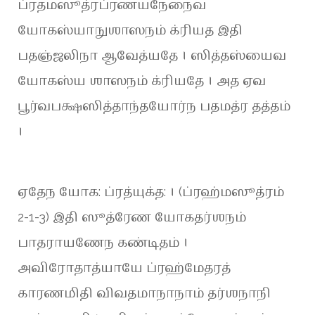
ப்ரதமஸூத்ரப்ரணயநேநைவ
யோகஸ்யாநுஶாஸநம் க்ரியத இதி
பதஞ்ஜலிநா ஆவேத்யதே । ஸித்தஸ்யைவ
யோகஸ்ய ஶாஸநம் க்ரியதே । அத ஏவ
பூர்வபக்ஷஸித்தாந்தயோர்ந பதமத்ர தத்தம்
।
ஏதேந யோக: ப்ரத்யுக்த: । (ப்ரஹ்மஸூத்ரம்
2-1-3) இதி ஸூத்ரேண யோகதர்ஶநம்
பாதராயணேந கண்டிதம் ।
அவிரோதாத்யாயே ப்ரஹ்மேதரத்
காரணமிதி விவதமாநாநாம் தர்ஶநாநி