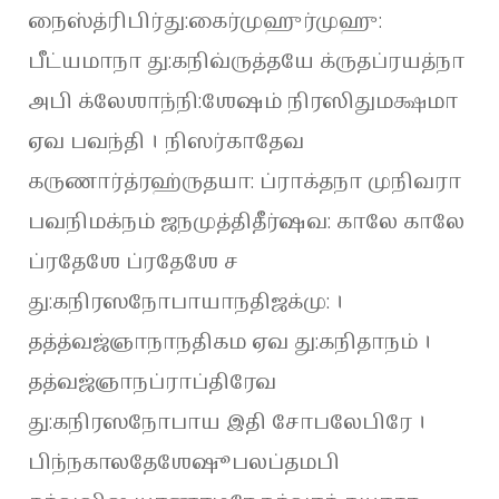
நைஸ்த்ரிபிர்து:கைர்முஹுர்முஹு:
பீட்யமாநா து:கநிவ்ருத்தயே க்ருதப்ரயத்நா
அபி க்லேஶாந்நி:ஶேஷம் நிரஸிதுமக்ஷமா
ஏவ பவந்தி । நிஸர்காதேவ
கருணார்த்ரஹ்ருதயா: ப்ராக்தநா முநிவரா
பவநிமக்நம் ஜநமுத்திதீர்ஷவ: காலே காலே
ப்ரதேஶே ப்ரதேஶே ச
து:கநிரஸநோபாயாநதிஜக்மு: ।
தத்த்வஜ்ஞாநாநதிகம ஏவ து:கநிதாநம் ।
தத்வஜ்ஞாநப்ராப்திரேவ
து:கநிரஸநோபாய இதி சோபலேபிரே ।
பிந்நகாலதேஶேஷூபலப்தமபி