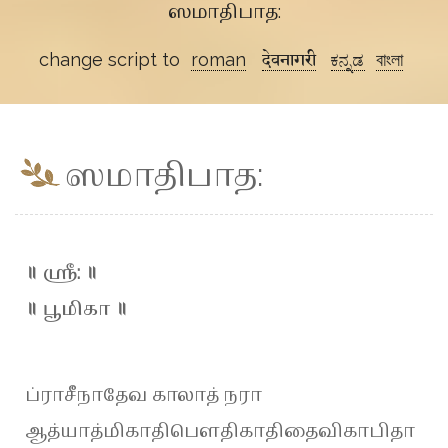
ஸமாதிபாத:
change script to
roman
देवनागरी
ಕನ್ನಡ
বাংলা
ஸமாதிபாத:
॥ ஶ்ரீ: ॥
॥ பூமிகா ॥
ப்ராசீநாதேவ காலாத் நரா
ஆத்யாத்மிகாதிபௌதிகாதிதைவிகாபிதா