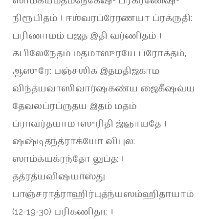
ஸாம்க்யமதமநேகேஷு ப்ரகரணேஷு
நிரூபிதம் । ஈஶ்வரப்ரேரணயா ப்ரக்ருதி:
பரிணாமம் பஜத இதி வர்ணிதம் ।
கபிலேநேதம் மதமாஸுரயே ப்ரோக்தம்,
ஆஸுரே: பஞ்சஶிக இதமதிஜகாம
விந்த்யவாஸிவார்ஷகண்ய ஜைகீஷவ்ய
தேவலப்ரப்ருதய இதம் மதம்
ப்ராவர்தயாமாஸுரிதி ஜ்ஞாயதே ।
ஷஷ்டிதந்த்ராக்யோ விபுல:
ஸாம்க்யக்ரந்தோ லுப்த: ।
தத்ரத்யவிஷயாஸ்து
பாஞ்சராத்ராஹிர்புத்ந்யஸம்ஹிதாயாம்
(12-19-30) பரிகணிதா: ।