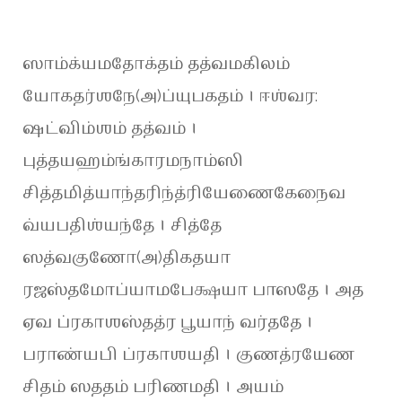
ஸாம்க்யமதோக்தம் தத்வமகிலம்
யோகதர்ஶநே(அ)ப்யுபகதம் । ஈஶ்வர:
ஷட்விம்ஶம் தத்வம் ।
புத்தயஹம்ங்காரமநாம்ஸி
சித்தமித்யாந்தரிந்த்ரியேணைகேநைவ
வ்யபதிஶ்யந்தே । சித்தே
ஸத்வகுணோ(அ)திகதயா
ரஜஸ்தமோப்யாமபேக்ஷயா பாஸதே । அத
ஏவ ப்ரகாஶஸ்தத்ர பூயாந் வர்ததே ।
பராண்யபி ப்ரகாஶயதி । குணத்ரயேண
சிதம் ஸததம் பரிணமதி । அயம்