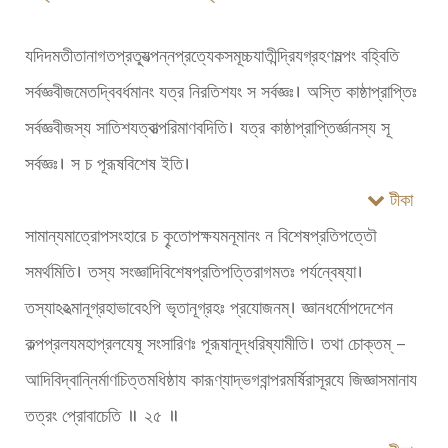
যদিদমতীতানাগতপ্রত্যূত্পন্নপ্রত্যেকসমূচ্চযাতীন্দ্রিযগ্রহণমল্পং বহ্বিতি
সর্বজ্ঞবীজমেতদ্বিবর্ধমানং যত্র নিরতিশযং স সর্বজ্ঞঃ। অস্তি কাষ্ঠাপ্রাপ্তিঃ
সর্বজ্ঞবীজস্য সাতিশযত্বাত্পরিমাণবদিতি। যত্র কাষ্ঠাপ্রাপ্তির্জ্ঞানস্য সূ
সর্বজ্ঞঃ। স চ পূরূষবিশেষ ইতি।
টীকা
সামান্যমাত্রোপসংহারে চ কৄতোপক্ষযমনূমানং ন বিশেষপ্রতিপত্তৌ
সমর্থমিতি। তস্য সংজ্ঞাদিবিশেষপ্রতিপত্তিরাগমতঃ পর্যন্বেষ্যা।
তস্যাঽঽত্মানূগ্রহাভাবেঽপি ভৃতানূগ্রহঃ প্রযোজনম্। জ্ঞানধর্মোপদেশেন
কল্পপ্রলযমহাপ্রলযেষূ সংসারিণঃ পূরূষানূদ্ধরিষ্যামীতি। তথা চোক্তম্ –
আদিবিদ্বান্নির্মাণচিত্তমধিষ্ঠায কারূণ্যাদ্ভগবান্পরমর্ষিরাসূরযে জিজ্ঞাসমানায
তত্রং প্রোবাচেতি ॥ ২৫ ॥