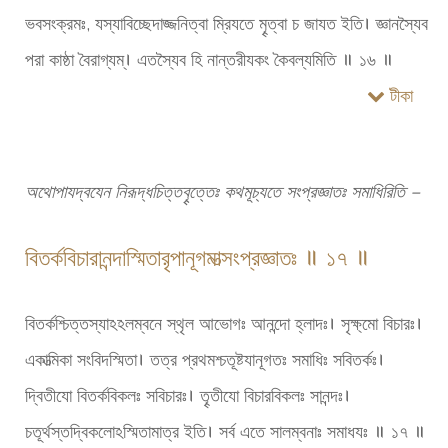
ভবসংক্রমঃ, যস্যাবিচ্ছেদাজ্জনিত্বা ম্রিযতে মৄত্বা চ জাযত ইতি। জ্ঞানস্যৈব
পরা কাষ্ঠা বৈরাগ্যম্। এতস্যৈব হি নান্তরীযকং কৈবল্যমিতি ॥ ১৬ ॥
টীকা
অথোপাযদ্বযেন নিরূদ্ধচিত্তবৄত্তেঃ কথমূচ্যতে সংপ্রজ্ঞাতঃ সমাধিরিতি –
বিতর্কবিচারানন্দাস্মিতারৃপানূগমাত্সংপ্রজ্ঞাতঃ ॥ ১৭ ॥
বিতর্কশ্চিত্তস্যাঽঽলম্বনে স্থৃল আভোগঃ আনন্দো হ্লাদঃ। সৃক্ষ্মো বিচারঃ।
একাত্মিকা সংবিদস্মিতা। তত্র প্রথমশ্চতূষ্টযানূগতঃ সমাধিঃ সবিতর্কঃ।
দ্বিতীযো বিতর্কবিকলঃ সবিচারঃ। তৄতীযো বিচারবিকলঃ সানন্দঃ।
চতূর্থস্তদ্বিকলোঽস্মিতামাত্র ইতি। সর্ব এতে সালম্বনাঃ সমাধযঃ ॥ ১৭ ॥