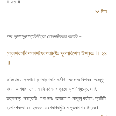
॥ ২৩ ॥
টীকা
অথ প্রধানপূরূষব্যতিরিক্তঃ কোঽযমীশ্বরো নামেতি –
ক্লেশকর্মবিপাকাশযৈরপরামৄষ্টঃ পূরূষবিশেষ ঈশ্বরঃ ॥ ২৪
॥
অবিদ্যাদয ক্লেশাঃ। কূশলাকূশলানি কর্মাণি। তত্ফলং বিপাকঃ। তদনূগূণা
বাসনা আশযাঃ। তে চ মনসি বর্তমানাঃ পূরূষে ব্যপদিশ্যন্তে, স হি
তত্ফলস্য ভোক্তেতি। যথা জযঃ পরাজযো বা যোদ্ধৄষূ বর্তমানঃ স্বামিনি
ব্যপদিশ্যতে। যো হ্যনেন ভোগেনাপরামৄষ্টঃ স পূরূষবিশেষ ঈশ্বরঃ।