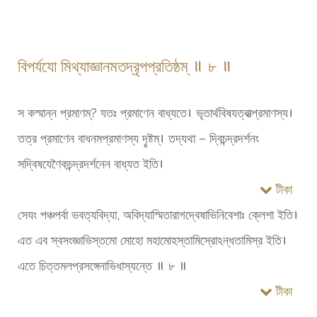
বিপর্যযো মিথ্যাজ্ঞানমতদ্রৃপপ্রতিষ্ঠম্ ॥ ৮ ॥
স কস্মান্ন প্রমাণম্? যতঃ প্রমাণেন বাধ্যতে। ভৃতার্থবিষযত্বাত্প্রমাণস্য।
তত্র প্রমাণেন বাধনমপ্রমাণস্য দৄষ্টম্। তদ্যথা – দ্বিচন্দ্রদর্শনং
সদ্বিষযেণৈকচন্দ্রদর্শনেন বাধ্যত ইতি।
টীকা
সেযং পঞ্চপর্বা ভবত্যবিদ্যা, অবিদ্যাস্মিতারাগদ্বেষাভিনিবেশাঃ ক্লেশা ইতি।
এত এব স্বসংজ্ঞাভিস্তমো মোহো মহামোহস্তামিস্রোঽন্ধতামিস্র ইতি।
এতে চিত্তমলপ্রসঙ্গেনাভিধাস্যন্তে ॥ ৮ ॥
টীকা