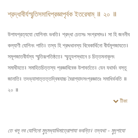
শ্রদ্ধাবীর্যস্মৄতিসমাধিপ্রজ্ঞাপৃর্বক ইতরেষাম্ ॥ ২০ ॥
উপাযপ্রত্যযো যোগিনাং ভবতি। শ্রদ্ধা চেতসঃ সংপ্রসাদঃ। সা হি জননীব
কল্যাণী যোগিনং পাতি। তস্য হি শ্রদ্দধানস্য বিবেকার্থিনো বীর্যমূপজাযতে।
সমূপজাতবীর্যস্য স্মৄতিরূপতিষ্ঠতে। স্মৄত্যূপস্থানে চ চিত্তমনাকূলং
সমাধীযতে। সমাহিতচিত্তস্য প্রজ্ঞাবিবেক উপাবর্ততে। যেন যথার্থং বস্তূ
জানাতি। তদভ্যাসাত্তত্তদ্বিষযাচ্চ বৈরাগ্যাদসংপ্রজ্ঞাতঃ সমাধির্ভবতি ॥
২০ ॥
টীকা
তে খলূ নব যোগিনো মৄদূমধ্যাধিমাত্রোপাযা ভবন্তি। তদ্যথা - মৄদৃপাযো