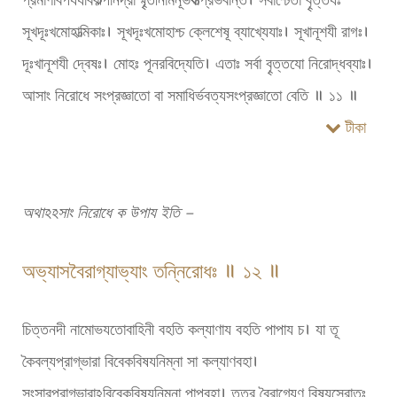
সূখদূঃখমোহাত্মিকাঃ। সূখদূঃখমোহাশ্চ ক্লেশেষূ ব্যাখ্যেযাঃ। সূখানূশযী রাগঃ।
দূঃখানূশযী দ্বেষঃ। মোহঃ পূনরবিদ্যেতি। এতাঃ সর্বা বৄত্তযো নিরোদ্ধব্যাঃ।
আসাং নিরোধে সংপ্রজ্ঞাতো বা সমাধির্ভবত্যসংপ্রজ্ঞাতো বেতি ॥ ১১ ॥
টীকা
অথাঽঽসাং নিরোধে ক উপায ইতি –
অভ্যাসবৈরাগ্যাভ্যাং তন্নিরোধঃ ॥ ১২ ॥
চিত্তনদী নামোভযতোবাহিনী বহতি কল্যাণায বহতি পাপায চ। যা তূ
কৈবল্যপ্রাগ্ভারা বিবেকবিষযনিম্না সা কল্যাণবহা।
সংসারপ্রাগ্ভারাঽবিবেকবিষযনিম্না পাপবহা। তত্র বৈরাগ্যেণ বিষযস্রোতঃ