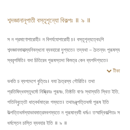
শব্দজ্ঞানানূপাতী বস্তূশৃন্যো বিকল্পঃ ॥ ৯ ॥
স ন প্রমাণোপারোহী। ন বিপর্যযোপারোহী চ। বস্তূশৃন্যত্বেঽপি
শব্দজ্ঞানমাহাত্ম্যনিবন্ধনো ব্যবহারো দৄশ্যতে। তদ্যথা – চৈতন্যং পূরূষস্য
স্বরৃপমিতি। যদা চিতিরেব পূরূষস্তদা কিমত্র কেন ব্যপদিশ্যতে।
টীকা
ভবতি চ ব্যপদেশে বৄত্তিঃ। যযা চৈত্রস্য গৌরিতি। তথা
প্রতিষিদ্ধবস্তূধর্মো নিষ্ক্রিযঃ পূরূষঃ, তিষ্ঠতি বাণঃ স্থাস্যতি স্থিত ইতি,
গতিনিবৄত্তৌ ধাত্বর্থমাত্রং গম্যতে। তথাঽনূত্পত্তিধর্মা পূরূষ ইতি
উত্পত্তিধর্মস্যাভাবমাত্রমবগম্যতে ন পূরূষান্বযী ধর্মঃ। তস্মাদ্বিকল্পিতঃ স
ধর্মস্তেন চাস্তি ব্যবহার ইতি ॥ ৯ ॥