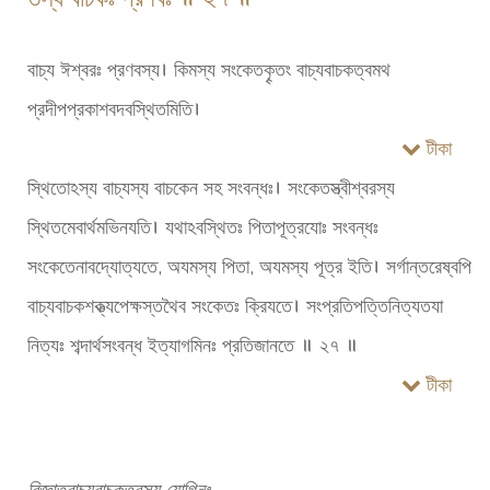
বাচ্য ঈশ্বরঃ প্রণবস্য। কিমস্য সংকেতকৄতং বাচ্যবাচকত্বমথ
প্রদীপপ্রকাশবদবস্থিতমিতি।
টীকা
স্থিতোঽস্য বাচ্যস্য বাচকেন সহ সংবন্ধঃ। সংকেতস্ত্বীশ্বরস্য
স্থিতমেবার্থমভিনযতি। যথাঽবস্থিতঃ পিতাপূত্রযোঃ সংবন্ধঃ
সংকেতেনাবদ্যোত্যতে, অযমস্য পিতা, অযমস্য পূত্র ইতি। সর্গান্তরেষ্বপি
বাচ্যবাচকশক্ত্যপেক্ষস্তথৈব সংকেতঃ ক্রিযতে। সংপ্রতিপত্তিনিত্যতযা
নিত্যঃ শব্দার্থসংবন্ধ ইত্যাগমিনঃ প্রতিজানতে ॥ ২৭ ॥
টীকা
বিজ্ঞাতবাচ্যবাচকত্বস্য যোগিনঃ –