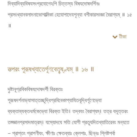
দিব্যাদিব্যবিষযসংপ্রযোগেঽপি চিত্তস্য বিষযদোষদর্শিনঃ
প্রসংখ্যানবলাদনাভোগাত্মিকা হেযোপাদেযশৃন্যা বশীকারসংজ্ঞা বৈরাগ্যম্ ॥ ১৫
॥
টীকা
তত্পরং পূরূষখ্যাতের্গূণবেতৄষ্ণ্যম্ ॥ ১৬ ॥
দৄষ্টানূশ্রবিকবিষযদোষদর্শী বিরক্তঃ
পূরূষদর্শনাভ্যাসাত্তচ্ছূদ্ধিপ্রবিবেকাপ্যাযিতবূদ্ধির্গূণেভ্যো
ব্যক্তাব্যক্তধর্মকেভ্যো বিরক্ত ইতি। তদ্বযং বৈরাগ্যম্। তত্র যদূত্তরং
তজ্জ্ঞানপ্রসাদমাত্রম্। যস্যোদযে সতি যোগী প্রত্যূদিতখ্যাতিরেবং মন্যতে
– প্রাপ্তং প্রাপণীযং, ক্ষীণাঃ ক্ষেতব্যাঃ ক্লেশাঃ, ছিন্নঃ শ্লিষ্টপর্বা