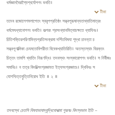
ধর্মজ্ঞানবৈরাগ্যৈশ্বর্যোপগং ভবতি।
টীকা
তদেব রজোলেশমলাপেতং স্বরৃপপ্রতিষ্ঠং সত্ত্বপূরূষান্যতাখ্যাতিমাত্রং
ধর্মমেঘধ্যানোপগং ভবতি। তত্পরং প্রসংখ্যানমিত্যাচক্ষতে ধ্যাযিনঃ।
চিতিশক্তিরপরিণামিন্যপ্রতিসংক্রমা দর্শিতবিষযা শূদ্ধা চানন্তা চ
সত্ত্বগূণাত্মিকা চেযমতোবিপরীতা বিবেকখ্যাতিরিতি। অতস্তস্যাং বিরক্তং
চিত্তং তামপি খ্যাতিং নিরূণদ্ধি। তদবস্থং সংস্কারোপগং ভবতি। স নির্বীজঃ
সমাধিঃ। ন তত্র কিংচিত্সংপ্রজ্ঞাযত ইত্যসংপ্রজ্ঞাতঃ। দ্বিবিধঃ স
যোগশ্চিত্তবৄত্তিনিরোধ ইতি ॥ ২ ॥
টীকা
তদবস্থে চেতসি বিষযাভাবাদ্বূদ্ধিবোধাত্মা পূরূষঃ কিংস্বভাব ইতি –