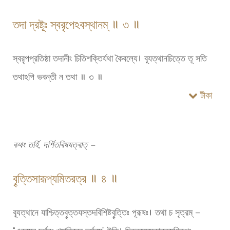
তদা দ্রষ্টূঃ স্বরৃপেঽবস্থানম্ ॥ ৩ ॥
স্বরৃপপ্রতিষ্ঠা তদানীং চিতিশক্তির্যথা কৈবল্যে। ব্যূত্থানচিত্তে তূ সতি
তথাঽপি ভবন্তী ন তথা ॥ ৩ ॥
টীকা
কথং তর্হি, দর্শিতবিষযত্বাত্ –
বৄত্তিসারূপ্যমিতরত্র ॥ ৪ ॥
ব্যূত্থানে যাশ্চিত্তবৄত্তযস্তদবিশিষ্টবৄত্তিঃ পূরূষঃ। তথা চ সৃত্রম্ –