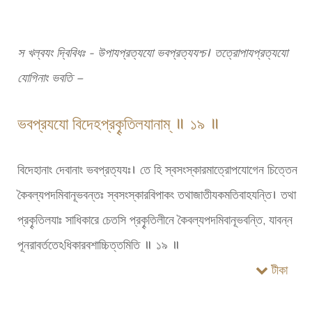
স খল্বযং দ্বিবিধঃ - উপাযপ্রত্যযো ভবপ্রত্যযশ্চ। তত্রোপাযপ্রত্যযো
যোগিনাং ভবতি –
ভবপ্রযযো বিদেহপ্রকৄতিলযানাম্ ॥ ১৯ ॥
বিদেহানাং দেবানাং ভবপ্রত্যযঃ। তে হি স্বসংস্কারমাত্রোপযোগেন চিত্তেন
কৈবল্যপদমিবানূভবন্তঃ স্বসংস্কারবিপাকং তথাজাতীযকমতিবাহযন্তি। তথা
প্রকৄতিলযাঃ সাধিকারে চেতসি প্রকৄতিলীনে কৈবল্যপদমিবানূভবন্তি, যাবন্ন
পূনরাবর্ততেঽধিকারবশাচ্চিত্তমিতি ॥ ১৯ ॥
টীকা