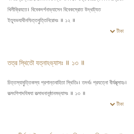
খিলীক্রিযতে। বিবেকদর্শনাভ্যাসেন বিবেকস্রোত উদ্ধাট্যত
ইত্যূভযাধীনশ্চিত্তবৄত্তিনিরোধঃ ॥ ১২ ॥
টীকা
তত্র স্থিতৌ যত্নাঽভ্যাসঃ ॥ ১৩ ॥
চিত্তস্যাবৄত্তিকস্য প্রশান্তবাহিতা স্থিতিঃ। তদর্থঃ প্রযত্নো বীর্যমূত্সাহঃ।
তত্সংপিপাদযিষযা তত্সাধনানূষ্ঠানমভ্যাসঃ ॥ ১৩ ॥
টীকা