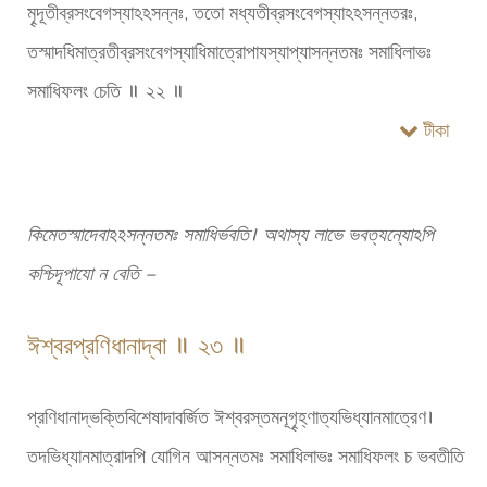
মৄদূতীব্রসংবেগস্যাঽঽসন্নঃ, ততো মধ্যতীব্রসংবেগস্যাঽঽসন্নতরঃ,
তস্মাদধিমাত্রতীব্রসংবেগস্যাধিমাত্রোপাযস্যাপ্যাসন্নতমঃ সমাধিলাভঃ
সমাধিফলং চেতি ॥ ২২ ॥
টীকা
কিমেতস্মাদেবাঽঽসন্নতমঃ সমাধির্ভবতি। অথাস্য লাভে ভবত্যন্যোঽপি
কশ্চিদূপাযো ন বেতি –
ঈশ্বরপ্রণিধানাদ্বা ॥ ২৩ ॥
প্রণিধানাদ্ভক্তিবিশেষাদাবর্জিত ঈশ্বরস্তমনূগৄহ্ণাত্যভিধ্যানমাত্রেণ।
তদভিধ্যানমাত্রাদপি যোগিন আসন্নতমঃ সমাধিলাভঃ সমাধিফলং চ ভবতীতি