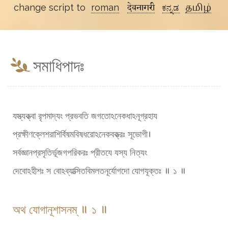
change script to
roman
देवनागरी
ಕನ್ನಡ
தமிழ்
সমাধিপাদঃ
যস্ত্যক্ত্বা রৃপমাদ্যং প্রভবতি জগতোঽনেকধাঽনূগ্রহায
প্রক্ষীণক্লেশরাশির্বিষমবিষধরোঽনেকবক্ত্রঃ সূভোগী।
সর্বজ্ঞানপ্রসৃতির্ভূজগপরিকরঃ প্রীতযে যস্য নিত্যং
দেবোঽহীশঃ স বোঽব্যাত্সিতবিমলতনূর্যোগদো যোগযূক্তঃ ॥ ১ ॥
অথ যোগানূশাসনম্ ॥ ১ ॥