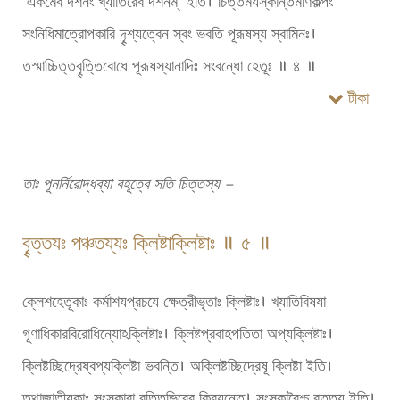
“একমেব দর্শনং খ্যাতিরেব দর্শনম্” ইতি। চিত্তমযস্কান্তমণিকল্পং
সংনিধিমাত্রোপকারি দৄশ্যত্বেন স্বং ভবতি পূরূষস্য স্বামিনঃ।
তস্মাচ্চিত্তবৄত্তিবোধে পূরূষস্যানাদিঃ সংবন্ধো হেতূঃ ॥ ৪ ॥
টীকা
তাঃ পূনর্নিরোদ্ধব্যা বহূত্বে সতি চিত্তস্য –
বৄত্তযঃ পঞ্চতয্যঃ ক্লিষ্টাক্লিষ্টাঃ ॥ ৫ ॥
ক্লেশহেতূকাঃ কর্মাশযপ্রচযে ক্ষেত্রীভৃতাঃ ক্লিষ্টাঃ। খ্যাতিবিষযা
গূণাধিকারবিরোধিন্যোঽক্লিষ্টাঃ। ক্লিষ্টপ্রবাহপতিতা অপ্যক্লিষ্টাঃ।
ক্লিষ্টচ্ছিদ্রেষ্বপ্যক্লিষ্টা ভবন্তি। অক্লিষ্টচ্ছিদ্রেষূ ক্লিষ্টা ইতি।
তথাজাতীযকাঃ সংস্কারা বৄত্তিভিরেব ক্রিযন্তে। সংস্কারৈশ্চ বৄত্তয ইতি।