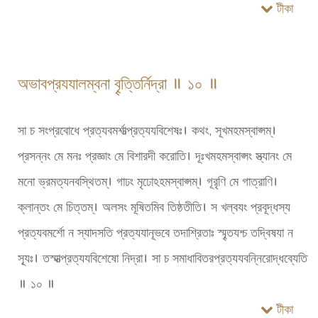
টীকা
অভাবপ্রযযালম্বনা বৄত্তির্নিদ্রা ॥ ১০ ॥
সা চ সংপ্রবোধে প্রত্যবমর্শাত্প্রত্যযবিশেষঃ। কথং, সূখমহমস্বাপ্সম্।
প্রসন্নং মে মনঃ প্রজ্ঞাং মে বিশারদী করোতি। দূঃখমহমস্বাপ্সং স্ত্যানং মে
মনো ভ্রমত্যনবস্থিতম্। গাঢং মৃঢোঽহমস্বাপ্সম্। গূরৃণি মে গাত্রাণি।
ক্লান্তং মে চিত্তম্। অলসং মূষিতমিব তিষ্ঠতীতি। স খল্বযং প্রবূদ্ধস্য
প্রত্যবমর্শো ন স্যাদসতি প্রত্যযানূভবে তদাশ্রিতাঃ স্মৄতযশ্চ তদ্বিষযা ন
স্যূঃ। তস্মাত্প্রত্যযবিশেষো নিদ্রা। সা চ সমাধাবিতরপ্রত্যযবন্নিরোদ্ধব্যেতি
॥ ১০ ॥
টীকা