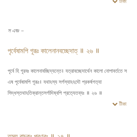
টীকা
স এষঃ –
পৃর্বেষামপি গূরূঃ কালেনানবচ্ছেদাত্ ॥ ২৬ ॥
পৃর্বে হি গূরবঃ কালেনাবচ্ছিদ্যন্তে। যত্রাবচ্ছেদার্থেন কালো নোপাবর্ততে স
এষ পৃর্বেষামপি গূরূঃ। যথাঽস্য সর্গস্যাঽঽদৌ প্রকর্ষগত্যা
সিদ্ধস্তথাঽতিক্রান্তসর্গাদিষ্বপি প্রত্যেতব্যঃ ॥ ২৬ ॥
টীকা
তস্য বাচকঃ প্রণবঃ ॥ ২৭ ॥