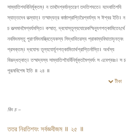
সাম্যাতিশযবিনির্মূক্তম্। ন তাবদৈশ্বর্যান্তরেণ তদতিশযতে। যদেবাতিশযি
স্যাত্তদেব তত্স্যাত্। তস্মাদ্যত্র কাষ্ঠাপ্রাপ্তিরৈশ্বর্যস্য স ঈশ্বর ইতি। ন
চ তত্সমানমৈশ্বর্যমস্তি। কস্মাত্, দ্বযোস্তূল্যযোরেকস্মিন্যূগপত্কামিতেঽর্থে
নবমিদমস্তূ পূরাণমিদমস্ত্বিত্যেকস্য সিদ্ধাবিতরস্য প্রাকাম্যবিঘাতাদৃনত্বং
প্রসক্তম্। দ্বযোশ্চ তূল্যযোর্যূগপত্কামিতার্থপ্রাপ্তির্নাস্তি। অর্থস্য
বিরূদ্ধত্বাত্। তস্মাদ্যস্য সাম্যাতিশযৈর্বিনির্মূক্তমৈশ্বর্যং স এবেশ্বরঃ। স চ
পূরূষবিশেষ ইতি ॥ ২৪ ॥
টীকা
কিং চ –
তত্র নিরতিশযং সর্বজ্ঞবীজম্ ॥ ২৫ ॥