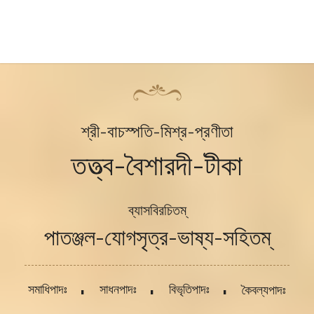
শ্রী-বাচস্পতি-মিশ্র-প্রণীতা
তত্ত্ব-বৈশারদী-টীকা
ব্যাসবিরচিতম্
পাতঞ্জল-যোগসৃত্র-ভাষ্য-সহিতম্
সমাধিপাদঃ
সাধনপাদঃ
বিভৃতিপাদঃ
কৈবল্যপাদঃ