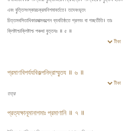
এবং বৄত্তিসংস্কারচক্রমনিশমাবর্ততে। তদেবংভৃতং
চিত্তমবসিতাধিকারমাত্মকল্পেন ব্যবতিষ্ঠতে প্রলযং বা গচ্ছতীতি। তাঃ
ক্লিষ্টাশ্চাক্লিষ্টাশ্চ পঞ্চধা বৄত্তযঃ ॥ ৫ ॥
টীকা
প্রমাণবিপর্যযবিকল্পনিদ্রাস্মৄতয ॥ ৬ ॥
টীকা
তত্র
প্রত্যক্ষানূমানাগমাঃ প্রমাণানি ॥ ৭ ॥