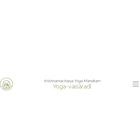
Krishnamacharya Yoga Mandiram
Yoga-vaiśāradī