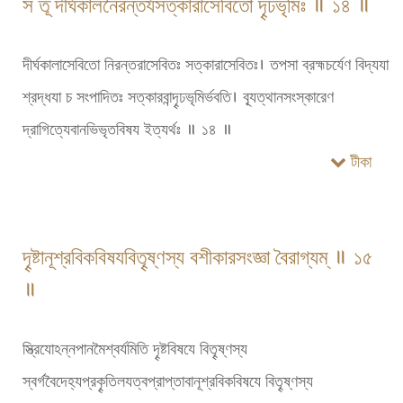
স তূ দীর্ঘকালনৈরন্তর্যসত্কারাসেবিতো দৄঢভৃমিঃ ॥ ১৪ ॥
দীর্ঘকালাসেবিতো নিরন্তরাসেবিতঃ সত্কারাসেবিতঃ। তপসা ব্রহ্মচর্যেণ বিদ্যযা
শ্রদ্ধযা চ সংপাদিতঃ সত্কারবান্দৄঢভৃমির্ভবতি। ব্যূত্থানসংস্কারেণ
দ্রাগিত্যেবানভিভৃতবিষয ইত্যর্থঃ ॥ ১৪ ॥
টীকা
দৄষ্টানূশ্রবিকবিষযবিতৄষ্ণস্য বশীকারসংজ্ঞা বৈরাগ্যম্ ॥ ১৫
॥
স্ত্রিযোঽন্নপানমৈশ্বর্যমিতি দৄষ্টবিষযে বিতৄষ্ণস্য
স্বর্গবৈদেহ্যপ্রকৄতিলযত্বপ্রাপ্তাবানূশ্রবিকবিষযে বিতৄষ্ণস্য