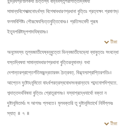
ইন্দ্রিযপ্রণালিকযা চিত্তস্য বাহ্যবস্তৃপরাগাত্তদ্বিষযা
সামান্যবিশেষাত্মনোঽর্থস্য বিশেষাবধারণপ্রধানা বৄত্তিঃ প্রত্যক্ষং প্রমাণম্।
ফলমবিশিষ্টঃ পৌরূষেযশ্চিত্তবৄত্তিবোধঃ। প্রতিসংবেদী পূরূষ
ইত্যূপরিষ্টাদূপপাদযিষ্যামঃ।
টীকা
অনূমেযস্য তূল্যজাতীযেষ্বনূবৄত্তো ভিন্নজাতীযেভ্যো ব্যাবৄত্তঃ সংবন্ধো
যস্তদ্বিষযা সামান্যাবধারণপ্রধানা বৄত্তিরনূমানম্। যথা
দেশান্তরপ্রাপ্তের্গতিমচ্চন্দ্রতারকং চৈত্রবত্, বিন্ধ্যশ্চাপ্রাপ্তিরগতিঃ।
আপ্তেন দৄষ্টোঽনূমিতো বাঽর্থপরত্রস্ববোধসংক্রান্তযে শব্দেনোপদিশ্যতে,
শব্দাত্তদর্থবিষযা বৄত্তিঃ শ্রোতূরাগমঃ। যস্যাশ্রদ্ধেযার্থো বক্তা ন
দৄষ্টানূমিতার্থঃ স আগমঃ প্লবতে। মৃলবক্তরি তূ দৄষ্টানূমিতার্থে নির্বিপ্লবঃ
স্যাত্ ॥ ৭ ॥
টীকা