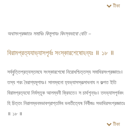
টীকা
অথাসংপ্রজ্ঞাতঃ সমাধিঃ কিমূপাযঃ কিংস্বভাবো বেতি –
বিরামপ্রত্যযাভ্যাসপৃর্বঃ সংস্কারশেষোঽন্যঃ ॥ ১৮ ॥
সর্ববৄত্তিপ্রত্যস্তমযে সংস্কারশেষো নিরোধশ্চিত্তস্য সমাধিরসংপ্রজ্ঞাতঃ।
তস্য পরং বৈরাগ্যমূপাযঃ। সালম্বনো হ্যভ্যাসস্তত্সাধনায ন কল্পত ইতি
বিরামপ্রত্যযো নির্বস্তূক আলম্বনী ক্রিযতে। স চার্থশৃন্যঃ। তদভ্যাসপৃর্বকং
হি চিত্তং নিরালম্বনমভাবপ্রাপ্তমিব ভবতীত্যেষ নির্বীজঃ সভাধিরসংপ্রজ্ঞাতঃ
॥ ১৮ ॥
টীকা