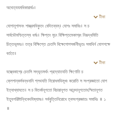
অথেত্যযমধিকারার্থঃ।
টীকা
যোগানূশাসনং শাস্ত্রমধিকৄতং বেদিতব্যম্। যোগঃ সমাধিঃ। স চ
সার্বভৌমশ্চিত্তস্য ধর্মঃ। ক্ষিপ্তং মৃঢং বিক্ষিপ্তমেকাগ্রং নিরূদ্ধমিতি
চিত্তভৃমযঃ। তত্র বিক্ষিপ্তে চেতসি বিক্ষেপোপসর্জনীভৃতঃ সমাধির্ন যোগপক্ষে
বর্ততে।
টীকা
যস্ত্বেকাগ্রে চেতসি সদ্ভৃতমর্থং প্রদ্যোতযতি ক্ষিণোতি চ
ক্লেশান্কর্মবন্ধনানি শ্লথযতি নিরোধমভিমূখং করোতি স সংপ্রজ্ঞাতো যোগ
ইত্যাখ্যাযতে। স চ বিতর্কানূগতো বিচারানূগত আনন্দানূগতোঽস্মিতানূগত
ইত্যূপরিষ্টান্নিবেদযিষ্যামঃ। সর্ববৄত্তিনিরোধে ত্বসংপ্রজ্ঞাতঃ সমাধিঃ ॥ ১
॥