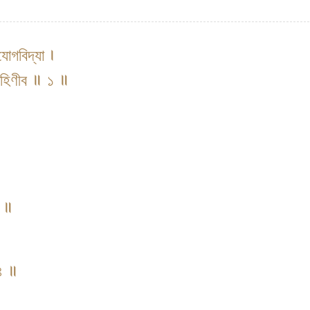
যোগবিদ্যা ।
রোহিণীব ॥ ১ ॥
॥
৩ ॥
 ৪ ॥