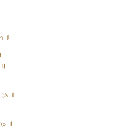
 ১৭ ॥
 ।
৮ ॥
 ॥ ১৯ ॥
॥ ২০ ॥