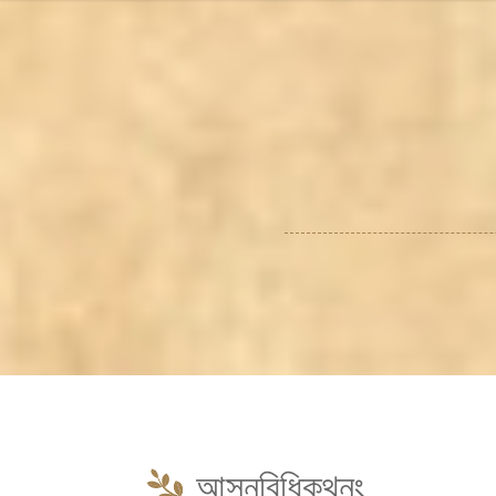
আসনবিধিকথনং