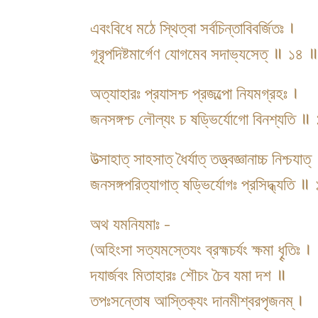
এবংবিধে মঠে স্থিত্বা সর্বচিন্তাবিবর্জিতঃ ।
গূরৃপদিষ্টমার্গেণ যোগমেব সদাভ্যসেত্ ॥ ১৪ 
অত্যাহারঃ প্রযাসশ্চ প্রজল্পো নিযমগ্রহঃ ।
জনসঙ্গশ্চ লৌল্যং চ ষড্ভির্যোগো বিনশ্যতি 
উত্সাহাত্ সাহসাত্ ধৈর্যাত্ তত্ত্বজ্ঞানাচ্চ নিশ্চযাত্
জনসঙ্গপরিত্যাগাত্ ষড্ভির্যোগঃ প্রসিদ্ধ্যতি 
অথ যমনিযমাঃ -
(অহিংসা সত্যমস্তেযং ব্রহ্মচর্যং ক্ষমা ধৄতিঃ ।
দযার্জবং মিতাহারঃ শৌচং চৈব যমা দশ ॥
তপঃসন্তোষ আস্তিক্যং দানমীশ্বরপৃজনম্ ।