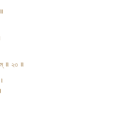
 ॥
॥
সনম্ ॥ ২৩ ॥
 ।
॥