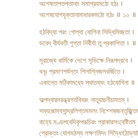
অশেষতাপতপ্তানাং সমাশ্রযমঠো হঠঃ ।
অশেষযোগযূক্তানামাধারকমঠো হঠঃ ॥ ১০ ॥
হঠবিদ্যা পরং গোপ্যা যোগিনা সিদ্ধিমিচ্ছতা ।
ভবেদ্ বীর্যবতী গূপ্তা নির্বীর্যা তূ প্রকাশিতা ।
সূরাজ্যে ধার্মিকে দেশে সূভিক্ষে নিরূপদ্রবে ।
ধনূঃ প্রমাণপর্যন্তং শিলাগ্নিজলবর্জিতে ।
একান্তে মঠিকামধ্যে স্থাতব্যং হঠযোগিনা 
অল্পদ্বারমরন্ধ্রগর্তবিবরং নাত্যূচ্চনীচাযতম্ ।
সম্যগ্গোমযসান্দ্রলিপ্তমমলং নিশ্শেষজন্তৃজ্ঝিতম
বাহ্যে মণ্ডপবেদিকৃপরূচিরং প্রাকারসংবেষ্টিতম্
প্রোক্তং যোগমঠস্য লক্ষণমিদং সিদ্ধৈর্হঠাভ