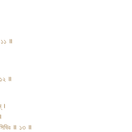
 ॥ ১১ ॥
॥ ১২ ॥
্ ।
 ।
্যাসিভিঃ ॥ ১৩ ॥