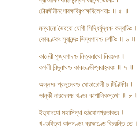
চৌরঙ্গীমীনগোরক্ষবিরৃপাক্ষবিলেশযাঃ ॥ ৫ ॥
মন্থানো ভৈরবো যোগী সিদ্ধির্বূদ্ধশ্চ কন্থডিঃ ।
কোরণ্টকঃ সূরানন্দঃ সিদ্ধপাদশ্চ চর্পটিঃ ॥ ৬ ॥
কানেরী পৃজ্যপাদশ্চ নিত্যনাথো নিরঞ্জনঃ ।
কপলী বিন্দূনাথশ্চ কাকচণ্ডীশ্বরাহ্বযঃ ॥ ৭ ॥
অল্লমঃ প্রভূদেবশ্চ ঘোডাচোলী চ টিণ্টিণিঃ ।
ভানূকী নারদেবশ্চ খণ্ডঃ কাপালিকস্তথা ॥ ৮ 
ইত্যাদযো মহাসিদ্ধা হঠযোগপ্রভাবতঃ ।
খণ্ডযিত্বা কালদণ্ডং ব্রহ্মাণ্ডে বিচরন্তি ত