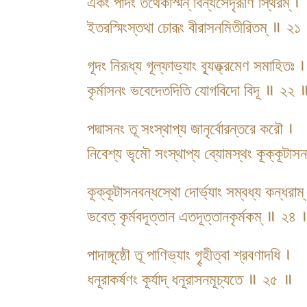
একং পাদং তথৈকস্মিন্ বিন্যসেদৃরূণি স্থিরম্ ।
ইতরস্মিংস্তথা চোরূং বীরাসনমিতীরিতম্ ॥ ২১
গূদং নিরূধ্য গূল্ফাভ্যাং ব্যূত্ক্রমেণ সমাহিতঃ ।
কৃর্মাসনং ভবেদেতদিতি যোগবিদো বিদূ ॥ ২২ 
পদ্মাসনং তূ সংস্থাপ্য জানৃর্বোরন্তরে করৌ ।
নিবেশ্য ভৃমৌ সংস্থাপ্য ব্যোমস্থং কূক্কূটা
কূক্কূটাসনবন্ধস্থো দোর্ভ্যাং সম্বধ্য কন্ধরাম্
ভবেত্ কৃর্মবদূত্তান এতদূত্তানকৃর্মকম্ ॥ ২৪ 
পাদাঙ্গূষ্ঠৌ তূ পাণিভ্যাং গৄহীত্বা শ্রবণাদধি ।
ধনূরাকর্ষণং কূর্যাদ্ ধনূরাসনমূচ্যতে ॥ ২৫ ॥