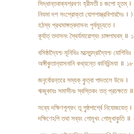
সিদ্ধান্তবাক্যশ্রবণং হ্রীমতী চ জপো হূতম্ ।
নিযমা দশ সংপ্রোক্তা যোগশাস্ত্রবিশারদৈঃ । )
হঠস্য প্রথমাঙ্গত্বদাসনং পৃর্বমূচ্যতে ।
কূর্যাত্ তদাসনং স্থৈর্যমারোগ্যং চাঙ্গলাঘবম্ ॥
বসিষ্ঠাদ্যৈশ্চ মূনিভিঃ মত্স্যেন্দ্রাদ্যৈশ্চ যোগিভিঃ
অঙ্গীকৄতান্যাসনানি কথ্যন্তে কানিচিন্মযা ॥ ১
জনৃর্বোরন্তরে সম্যক্ কৄত্বা পাদতলে উভে ।
ঋজূকাযঃ সমাসীনঃ স্বস্তিকং তত্ প্রচক্ষতে
সব্যে দক্ষিণগূল্ফং তূ পৄষ্ঠপার্শ্বে নিযোজযেত্ ।
দক্ষিণেঽপি তথা সব্যং গোমূখং গোমূখাকৄতি 