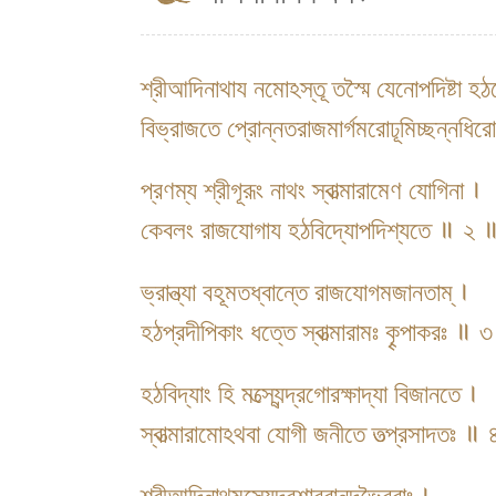
শ্রীআদিনাথায নমোঽস্তূ তস্মৈ যেনোপদিষ্টা হঠ
বিভ্রাজতে প্রোন্নতরাজমার্গমরোঢূমিচ্ছন্নধি
প্রণম্য শ্রীগূরূং নাথং স্বাত্মারামেণ যোগিনা ।
কেবলং রাজযোগায হঠবিদ্যোপদিশ্যতে ॥ ২ 
ভ্রান্ত্যা বহূমতধ্বান্তে রাজযোগমজানতাম্ ।
হঠপ্রদীপিকাং ধত্তে স্বাত্মারামঃ কৄপাকরঃ ॥ 
হঠবিদ্যাং হি মত্স্যেন্দ্রগোরক্ষাদ্যা বিজানতে ।
স্বাত্মারামোঽথবা যোগী জনীতে তত্প্রসাদতঃ ॥
শ্রীআদিনাথমত্স্যেন্দ্রশাবরানন্দভৈরবাঃ ।