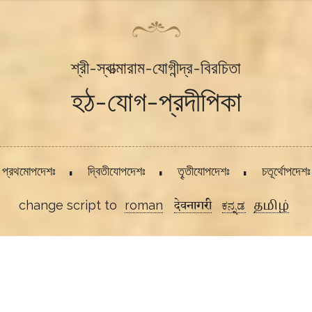
শ্রী-স্বাত্মারাম-যোগীন্দ্র-বিরচিতা
হঠ-যোগ-প্রদীপিকা
প্রথমোপদেশঃ
দ্বিতীযোপদেশঃ
তৄতীযোপদেশঃ
চতূর্থোপদেশঃ
change script to
roman
देवनागरी
ಕನ್ನಡ
தமிழ்