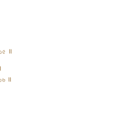
॥
॥ ১৫ ॥
 ।
॥ ১৬ ॥