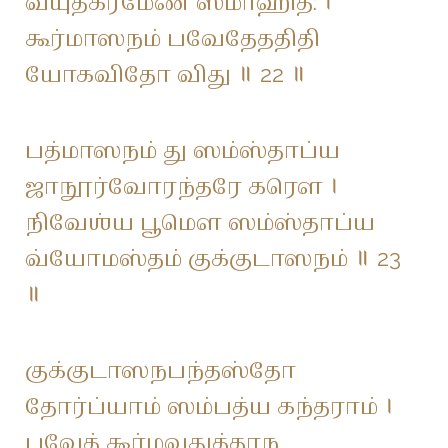
வ்யுத்க்ரமேண ஸமாஹித: ।
கூர்மாஸநம் பவேதேததிதி
யோகவிதோ விது ॥ 22 ॥
பத்மாஸநம் து ஸம்ஸ்தாப்ய
ஜாநூர்வோரந்தரே கரௌ ।
நிவேஶ்ய பூமௌ ஸம்ஸ்தாப்ய
வ்யோமஸ்தம் குக்குடாஸநம் ॥ 23
॥
குக்குடாஸநபந்தஸ்தோ
தோர்ப்யாம் ஸம்பத்ய கந்தராம் ।
பவேத் கூர்மவதுத்தாந