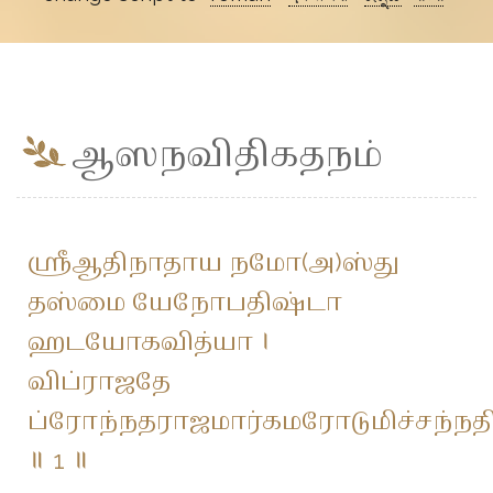
ஆஸநவிதிகதநம்
ஶ்ரீஆதிநாதாய நமோ(அ)ஸ்து
தஸ்மை யேநோபதிஷ்டா
ஹடயோகவித்யா ।
விப்ராஜதே
ப்ரோந்நதராஜமார்கமரோடுமிச்சந்
॥ 1 ॥