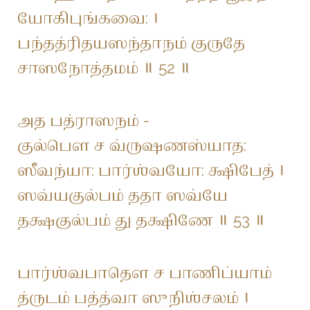
யோகிபுங்கவை: ।
பந்தத்ரிதயஸந்தாநம் குருதே
சாஸநோத்தமம் ॥ 52 ॥
அத பத்ராஸநம் -
குல்பௌ ச வ்ருஷணஸ்யாத:
ஸீவந்யா: பார்ஶ்வயோ: க்ஷிபேத் ।
ஸவ்யகுல்பம் ததா ஸவ்யே
தக்ஷகுல்பம் து தக்ஷிணே ॥ 53 ॥
பார்ஶ்வபாதௌ ச பாணிப்யாம்
த்ருடம் பத்த்வா ஸுநிஶ்சலம் ।