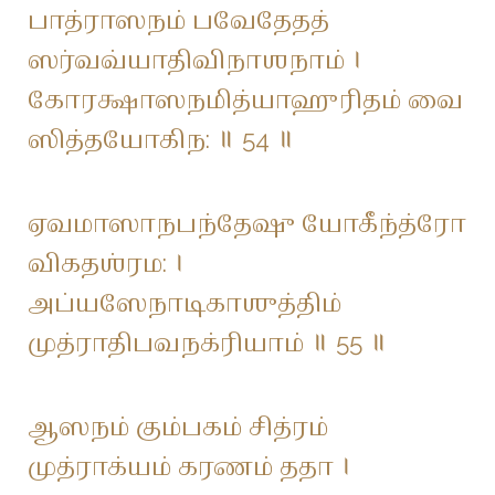
பாத்ராஸநம் பவேதேதத்
ஸர்வவ்யாதிவிநாஶநாம் ।
கோரக்ஷாஸநமித்யாஹுரிதம் வை
ஸித்தயோகிந: ॥ 54 ॥
ஏவமாஸாநபந்தேஷு யோகீந்த்ரோ
விகதஶ்ரம: ।
அப்யஸேநாடிகாஶுத்திம்
முத்ராதிபவநக்ரியாம் ॥ 55 ॥
ஆஸநம் கும்பகம் சித்ரம்
முத்ராக்யம் கரணம் ததா ।