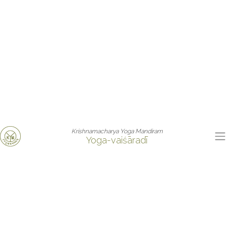
Krishnamacharya Yoga Mandiram
Yoga-vaiśāradī