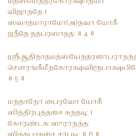
மத்ஸ்யேந்த்ரகோரக்ஷாத்யா
விஜாநதே ।
ஸ்வாத்மாராமோ(அ)தவா யோகீ
ஜநீதே தத்ப்ரஸாதத: ॥ 4 ॥
ஶ்ரீஆதிநாதமத்ஸ்யேந்த்ரஶாபராநந
சௌரங்கீமீநகோரக்ஷவிரூபாக்ஷபி
॥ 5 ॥
மந்தாநோ பைரவோ யோகீ
ஸித்திர்புத்தஶ்ச கந்தடி: ।
கோரண்டக: ஸுராநந்த:
ஸித்தபாதஶ்ச சர்படி: ॥ 6 ॥