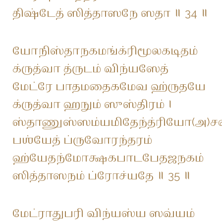
திஷ்டேத் ஸித்தாஸநே ஸதா ॥ 34 ॥
யோநிஸ்தாநகமங்க்ரிமூலகடிதம்
க்ருத்வா த்ருடம் விந்யஸேத்
மேட்ரே பாதமதைகமேவ ஹ்ருதயே
க்ருத்வா ஹநும் ஸுஸ்திரம் ।
ஸ்தாணுஸ்ஸம்யமிதேந்த்ரியோ(அ)ச
பஶ்யேத் ப்ருவோரந்தரம்
ஹ்யேதந்மோக்ஷகபாடபேதஜநகம்
ஸித்தாஸநம் ப்ரோச்யதே ॥ 35 ॥
மேட்ராதுபரி விந்யஸ்ய ஸவ்யம்