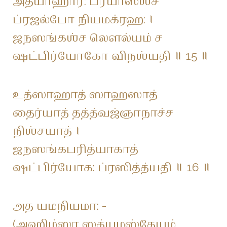
அத்யாஹார: ப்ரயாஸஶ்ச
ப்ரஜல்போ நியமக்ரஹ: ।
ஜநஸங்கஶ்ச லௌல்யம் ச
ஷட்பிர்யோகோ விநஶ்யதி ॥ 15 ॥
உத்ஸாஹாத் ஸாஹஸாத்
தைர்யாத் தத்த்வஜ்ஞாநாச்ச
நிஶ்சயாத் ।
ஜநஸங்கபரித்யாகாத்
ஷட்பிர்யோக: ப்ரஸித்த்யதி ॥ 16 ॥
அத யமநியமா: -
(அஹிம்ஸா ஸத்யமஸ்தேயம்