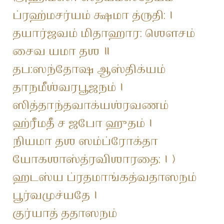
ப்ரஹ்மசர்யம் க்ஷமா த்ருதி: ।
தயார்ஜவம் மிதாஹார: ஶௌசம்
சைவ யமா தஶ ॥
தப:ஸந்தோஷ ஆஸ்திக்யம்
தாநமீஶ்வரபூஜநம் ।
ஸித்தாந்தவாக்யஶ்ரவணம்
ஹ்ரீமதீ ச ஜபோ ஹுதம் ।
நியமா தஶ ஸம்ப்ரோக்தா
யோகஶாஸ்த்ரவிஶாரதை: । )
ஹடஸ்ய ப்ரதமாங்கத்வதாஸநம்
பூர்வமுச்யதே ।
குர்யாத் ததாஸநம்