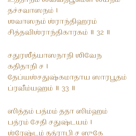
தச்சவாஸநம் ।
ஶவாஸநம் ஶ்ராந்திஹரம்
சித்தவிஶ்ராந்திகாரகம் ॥ 32 ॥
சதுரஶீத்யாஸநாநி ஶிவேந
கதிதாநி ச ।
தேப்யஶ்சதுஷ்கமாதாய ஸாரபூதம்
ப்ரவீம்யஹம் ॥ 33 ॥
ஸித்தம் பத்மம் ததா ஸிம்ஹம்
பத்ரம் சேதி சதுஷ்டயம் ।
ஶ்ரேஷ்டம் தத்ராபி ச ஸுகே