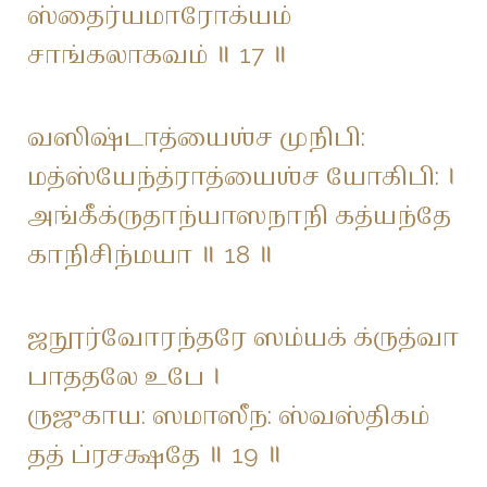
ஸ்தைர்யமாரோக்யம்
சாங்கலாகவம் ॥ 17 ॥
வஸிஷ்டாத்யைஶ்ச முநிபி:
மத்ஸ்யேந்த்ராத்யைஶ்ச யோகிபி: ।
அங்கீக்ருதாந்யாஸநாநி கத்யந்தே
காநிசிந்மயா ॥ 18 ॥
ஜநூர்வோரந்தரே ஸம்யக் க்ருத்வா
பாததலே உபே ।
ருஜுகாய: ஸமாஸீந: ஸ்வஸ்திகம்
தத் ப்ரசக்ஷதே ॥ 19 ॥