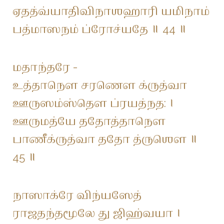
ஏதத்வ்யாதிவிநாஶஹாரி யமிநாம்
பத்மாஸநம் ப்ரோச்யதே ॥ 44 ॥
மதாந்தரே -
உத்தாநௌ சரணௌ க்ருத்வா
ஊருஸம்ஸ்தௌ ப்ரயத்நத: ।
ஊருமத்யே ததோத்தாநௌ
பாணீக்ருத்வா ததோ த்ருஶௌ ॥
45 ॥
நாஸாக்ரே விந்யஸேத்
ராஜதந்தமூலே து ஜிஹ்வயா ।