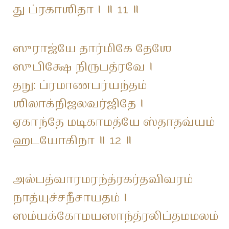
து ப்ரகாஶிதா । ॥ 11 ॥
ஸுராஜ்யே தார்மிகே தேஶே
ஸுபிக்ஷே நிருபத்ரவே ।
தநு: ப்ரமாணபர்யந்தம்
ஶிலாக்நிஜலவர்ஜிதே ।
ஏகாந்தே மடிகாமத்யே ஸ்தாதவ்யம்
ஹடயோகிநா ॥ 12 ॥
அல்பத்வாரமரந்த்ரகர்தவிவரம்
நாத்யுச்சநீசாயதம் ।
ஸம்யக்கோமயஸாந்த்ரலிப்தமமலம்