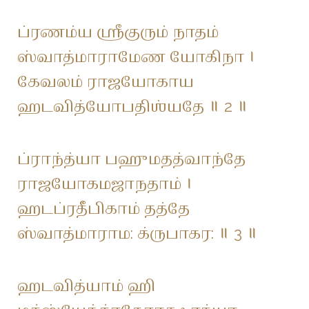
ப்ரணம்ய ஶ்ரீகுரும் நாதம்
ஸ்வாத்மாராமேண யோகிநா ।
கேவலம் ராஜயோகாய
ஹடவித்யோபதிஶ்யதே ॥ 2 ॥
ப்ராந்த்யா பஹுமதத்வாந்தே
ராஜயோகமஜாநதாம் ।
ஹடப்ரதீபிகாம் தத்தே
ஸ்வாத்மாராம: க்ருபாகர: ॥ 3 ॥
ஹடவித்யாம் ஹி