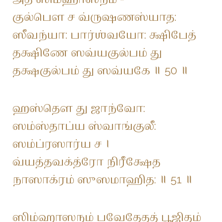
குல்பௌ ச வ்ருஷணஸ்யாத:
ஸீவந்யா: பார்ஶ்வயோ: க்ஷிபேத்
தக்ஷிணே ஸவ்யகுல்பம் து
தக்ஷகுல்பம் து ஸவ்யகே ॥ 50 ॥
ஹஸ்தௌ து ஜாந்வோ:
ஸம்ஸ்தாப்ய ஸ்வாங்குலீ:
ஸம்ப்ரஸார்ய ச ।
வ்யத்தவக்த்ரோ நிரீக்ஷேத
நாஸாக்ரம் ஸுஸமாஹித: ॥ 51 ॥
ஸிம்ஹாஸநம் பவேதேதத் பூஜிதம்