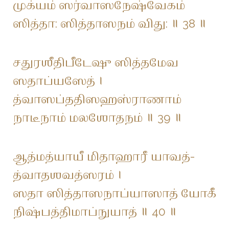
முக்யம் ஸர்வாஸநேஷ்வேகம்
ஸித்தா: ஸித்தாஸநம் விது: ॥ 38 ॥
சதுரஶீதிபீடேஷு ஸித்தமேவ
ஸதாப்யஸேத் ।
த்வாஸப்ததிஸஹஸ்ராணாம்
நாடீநாம் மலஶோதநம் ॥ 39 ॥
ஆத்மத்யாயீ மிதாஹாரீ யாவத்-
த்வாதஶவத்ஸரம் ।
ஸதா ஸித்தாஸநாப்யாஸாத் யோகீ
நிஷ்பத்திமாப்நுயாத் ॥ 40 ॥