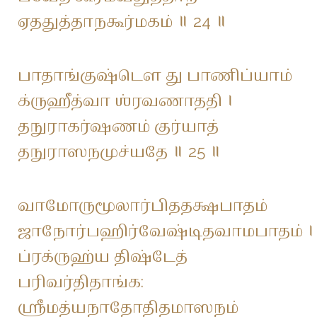
ஏததுத்தாநகூர்மகம் ॥ 24 ॥
பாதாங்குஷ்டௌ து பாணிப்யாம்
க்ருஹீத்வா ஶ்ரவணாததி ।
தநுராகர்ஷணம் குர்யாத்
தநுராஸநமுச்யதே ॥ 25 ॥
வாமோருமூலார்பிததக்ஷபாதம்
ஜாநோர்பஹிர்வேஷ்டிதவாமபாதம் ।
ப்ரக்ருஹ்ய திஷ்டேத்
பரிவர்திதாங்க:
ஶ்ரீமத்யநாதோதிதமாஸநம்