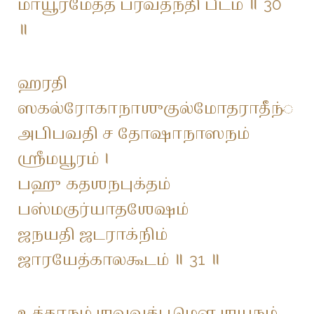
மாயூரமேதத் ப்ரவதந்தி பீடம் ॥ 30
॥
ஹரதி
ஸகல்ரோகாநாஶுகுல்மோதராதீந்்
அபிபவதி ச தோஷாநாஸநம்
ஶ்ரீமயூரம் ।
பஹு கதஶநபுக்தம்
பஸ்மகுர்யாதஶேஷம்
ஜநயதி ஜடராக்நிம்
ஜாரயேத்காலகூடம் ॥ 31 ॥
உத்தாநம் ஶவவத்பூமௌ ஶயநம்