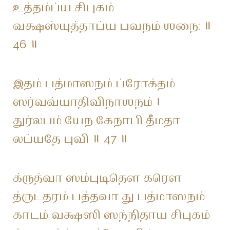
உத்தம்ப்ய சிபுகம்
வக்ஷஸ்யுத்தாப்ய பவநம் ஶநை: ॥
46 ॥
இதம் பத்மாஸநம் ப்ரோக்தம்
ஸர்வவ்யாதிவிநாஶநம் ।
துர்லபம் யேந கேநாபி தீமதா
லப்யதே புவி ॥ 47 ॥
க்ருத்வா ஸம்புடிதௌ கரௌ
த்ருடதரம் பத்தவா து பத்மாஸநம்
காடம் வக்ஷஸி ஸந்நிதாய சிபுகம்