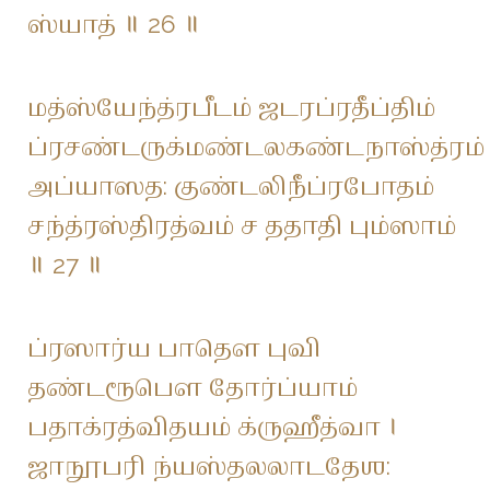
ஸ்யாத் ॥ 26 ॥
மத்ஸ்யேந்த்ரபீடம் ஜடரப்ரதீப்திம்
ப்ரசண்டருக்மண்டலகண்டநாஸ்த்ரம் 
அப்யாஸத: குண்டலிநீப்ரபோதம்
சந்த்ரஸ்திரத்வம் ச ததாதி பும்ஸாம்
॥ 27 ॥
ப்ரஸார்ய பாதௌ புவி
தண்டரூபௌ தோர்ப்யாம்
பதாக்ரத்விதயம் க்ருஹீத்வா ।
ஜாநூபரி ந்யஸ்தலலாடதேஶ: