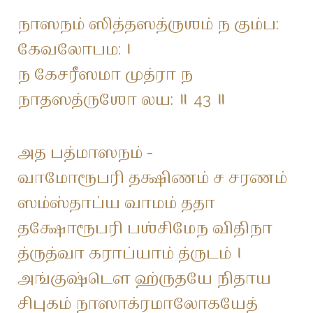
நாஸநம் ஸித்தஸத்ருஶம் ந கும்ப:
கேவலோபம: ।
ந கேசரீஸமா முத்ரா ந
நாதஸத்ருஶோ லய: ॥ 43 ॥
அத பத்மாஸநம் -
வாமோரூபரி தக்ஷிணம் ச சரணம்
ஸம்ஸ்தாப்ய வாமம் ததா
தக்ஷோரூபரி பஶ்சிமேந விதிநா
த்ருத்வா கராப்யாம் த்ருடம் ।
அங்குஷ்டௌ ஹ்ருதயே நிதாய
சிபுகம் நாஸாக்ரமாலோகயேத்