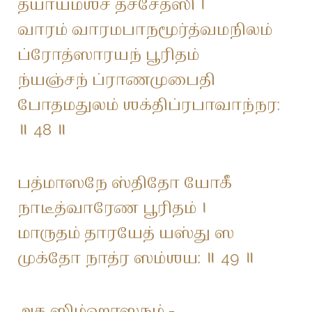
த்யாயம்ஶ்ச தச்சேதஸி ।
வாரம் வாரமபாநமூர்த்வமநிலம்
ப்ரோத்ஸாரயந் பூரிதம்
ந்யஞ்சந் ப்ராணமுபைதி
போதமதுலம் ஶக்திப்ரபாவாந்நர:
॥ 48 ॥
பத்மாஸநே ஸ்திதோ யோகீ
நாடீத்வாரேண பூரிதம் ।
மாருதம் தாரயேத் யஸ்து ஸ
முக்தோ நாத்ர ஸம்ஶய: ॥ 49 ॥
அத ஸிம்ஹாஸநம் -