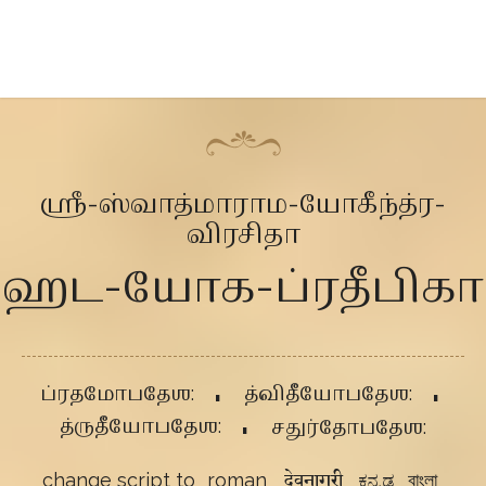
ஶ்ரீ-ஸ்வாத்மாராம-யோகீந்த்ர-
விரசிதா
ஹட-யோக-ப்ரதீபிகா
ப்ரதமோபதேஶ:
த்விதீயோபதேஶ:
த்ருதீயோபதேஶ:
சதுர்தோபதேஶ:
change script to
roman
देवनागरी
ಕನ್ನಡ
বাংলা