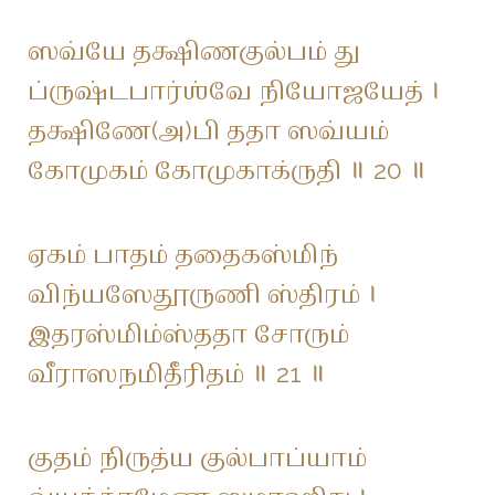
ஸவ்யே தக்ஷிணகுல்பம் து
ப்ருஷ்டபார்ஶ்வே நியோஜயேத் ।
தக்ஷிணே(அ)பி ததா ஸவ்யம்
கோமுகம் கோமுகாக்ருதி ॥ 20 ॥
ஏகம் பாதம் ததைகஸ்மிந்
விந்யஸேதூருணி ஸ்திரம் ।
இதரஸ்மிம்ஸ்ததா சோரும்
வீராஸநமிதீரிதம் ॥ 21 ॥
குதம் நிருத்ய குல்பாப்யாம்