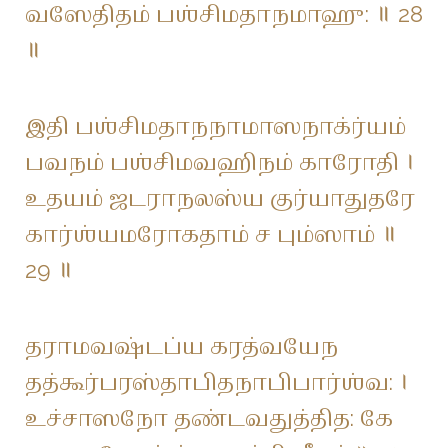
வஸேதிதம் பஶ்சிமதாநமாஹு: ॥ 28
॥
இதி பஶ்சிமதாநநாமாஸநாக்ர்யம்
பவநம் பஶ்சிமவஹிநம் காரோதி ।
உதயம் ஜடராநலஸ்ய குர்யாதுதரே
கார்ஶ்யமரோகதாம் ச பும்ஸாம் ॥
29 ॥
தராமவஷ்டப்ய கரத்வயேந
தத்கூர்பரஸ்தாபிதநாபிபார்ஶ்வ: ।
உச்சாஸநோ தண்டவதுத்தித: கே