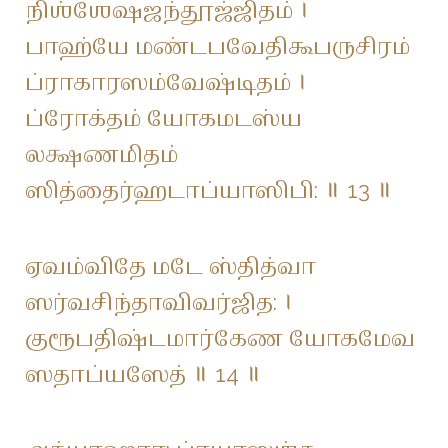
நிஶ்ஶேஷஜந்தூஜ்ஜிதம் ।
பாஹ்யே மண்டபவேதிகூபருசிரம்
ப்ராகாரஸம்வேஷ்டிதம் ।
ப்ரோக்தம் யோகமடஸ்ய
லக்ஷணமிதம்
ஸித்தைர்ஹடாப்யாஸிபி: ॥ 13 ॥
ஏவம்விதே மடே ஸ்தித்வா
ஸர்வசிந்தாவிவர்ஜித: ।
குரூபதிஷ்டமார்கேண யோகமேவ
ஸதாப்யஸேத் ॥ 14 ॥