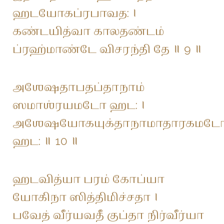
ஹடயோகப்ரபாவத: ।
கண்டயித்வா காலதண்டம்
ப்ரஹ்மாண்டே விசரந்தி தே ॥ 9 ॥
அஶேஷதாபதப்தாநாம்
ஸமாஶ்ரயமடோ ஹட: ।
அஶேஷயோகயுக்தாநாமாதாரகமட
ஹட: ॥ 10 ॥
ஹடவித்யா பரம் கோப்யா
யோகிநா ஸித்திமிச்சதா ।
பவேத் வீர்யவதீ குப்தா நிர்வீர்யா