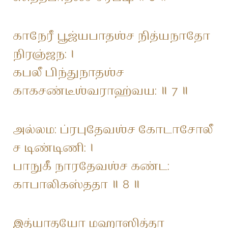
காநேரீ பூஜ்யபாதஶ்ச நித்யநாதோ
நிரஞ்ஜந: ।
கபலீ பிந்துநாதஶ்ச
காகசண்டீஶ்வராஹ்வய: ॥ 7 ॥
அல்லம: ப்ரபுதேவஶ்ச கோடாசோலீ
ச டிண்டிணி: ।
பாநுகீ நாரதேவஶ்ச கண்ட:
காபாலிகஸ்ததா ॥ 8 ॥
இத்யாதயோ மஹாஸித்தா