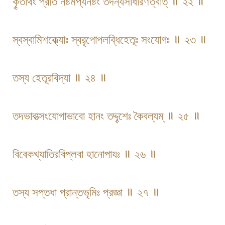
কৄতার্থং প্রতি নষ্টমপ্যনষ্টং তদন্যসাধারণত্বাত্ ॥ ২২ ॥
স্বস্বামিশক্ত্যোঃ স্বরৃপোপলব্ধিহেতূঃ সংযোগঃ ॥ ২৩ ॥
তস্য হেতূরবিদ্যা ॥ ২৪ ॥
তদভাবাত্সংযোগাভাবো হানং তদ্দৄশেঃ কৈবল্যম্ ॥ ২৫ ॥
বিবেকখ্যাতিরবিপ্লবা হানোপাযঃ ॥ ২৬ ॥
তস্য সপ্তধা প্রান্তভৃমিঃ প্রজ্ঞা ॥ ২৭ ॥