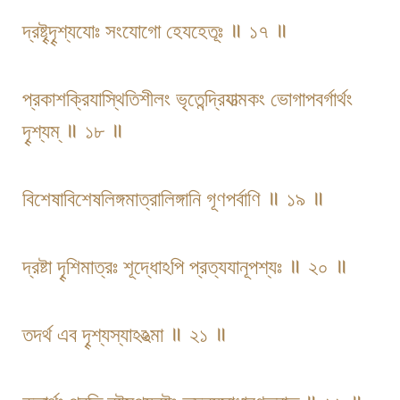
দ্রষ্টৄদৄশ্যযোঃ সংযোগো হেযহেতূঃ ॥ ১৭ ॥
প্রকাশক্রিযাস্থিতিশীলং ভৃতেন্দ্রিযাত্মকং ভোগাপবর্গার্থং
দৄশ্যম্ ॥ ১৮ ॥
বিশেষাবিশেষলিঙ্গমাত্রালিঙ্গানি গূণপর্বাণি ॥ ১৯ ॥
দ্রষ্টা দৄশিমাত্রঃ শূদ্ধোঽপি প্রত্যযানূপশ্যঃ ॥ ২০ ॥
তদর্থ এব দৄশ্যস্যাঽঽত্মা ॥ ২১ ॥