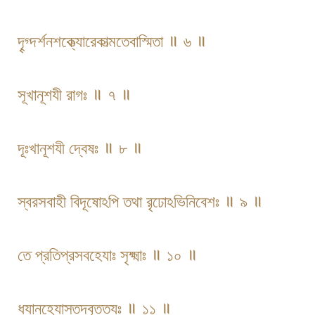
দৄগ্দর্শনশক্ত্যোরেকাত্মতেবাস্মিতা ॥ ৬ ॥
সূখানূশযী রাগঃ ॥ ৭ ॥
দূঃখানূশযী দ্বেষঃ ॥ ৮ ॥
স্বরসবাহী বিদূষোঽপি তথা রৃঢোঽভিনিবেশঃ ॥ ৯ ॥
তে প্রতিপ্রসবহেযাঃ সৃক্ষ্মাঃ ॥ ১০ ॥
ধ্যানহেযাস্তদ্বৄত্তযঃ ॥ ১১ ॥