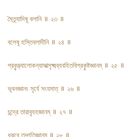
মৈত্র্যাদিষূ বলানি ॥ ২৩ ॥
বলেষূ হস্তিবলাদীনি ॥ ২৪ ॥
প্রবৄত্ত্যালোকন্যাসাত্সৃক্ষ্মব্যবহিতবিপ্রকৄষ্টজ্ঞানম্ ॥ ২৫ ॥
ভূবনজ্ঞানং সৃর্যে সংযমাত্ ॥ ২৬ ॥
চন্দ্রে তারাব্যৃহজ্ঞানম্ ॥ ২৭ ॥
ধ্রূবে তদ্গতিজ্ঞানম্ ॥ ২৮ ॥