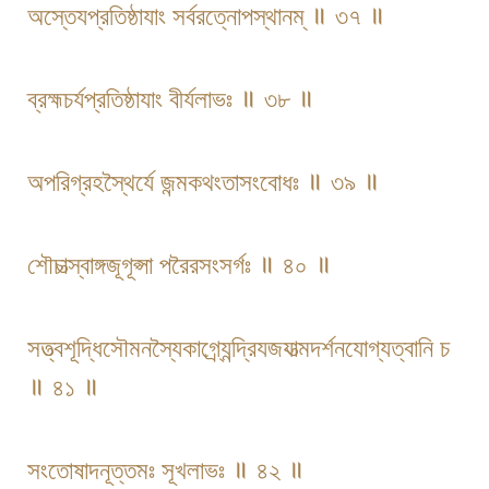
অস্তেযপ্রতিষ্ঠাযাং সর্বরত্নোপস্থানম্ ॥ ৩৭ ॥
ব্রহ্মচর্যপ্রতিষ্ঠাযাং বীর্যলাভঃ ॥ ৩৮ ॥
অপরিগ্রহস্থৈর্যে জন্মকথংতাসংবোধঃ ॥ ৩৯ ॥
শৌচাত্স্বাঙ্গজূগূপ্সা পরৈরসংসর্গঃ ॥ ৪০ ॥
সত্ত্বশূদ্ধিসৌমনস্যৈ​কাগ্র্যেন্দ্রিযজযাত্ম​দর্শনযোগ্যত্বানি চ
॥ ৪১ ॥
সংতোষাদনূত্তমঃ সূখলাভঃ ॥ ৪২ ॥