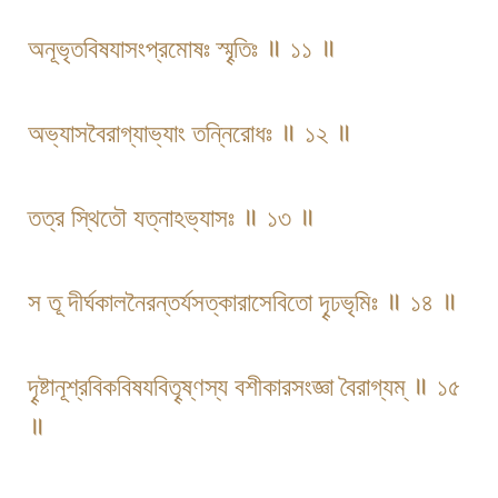
অনূভৃতবিষযাসংপ্রমোষঃ স্মৄতিঃ ॥ ১১ ॥
অভ্যাসবৈরাগ্যাভ্যাং তন্নিরোধঃ ॥ ১২ ॥
তত্র স্থিতৌ যত্নাঽভ্যাসঃ ॥ ১৩ ॥
স তূ দীর্ঘকালনৈরন্তর্যসত্কারাসেবিতো দৄঢভৃমিঃ ॥ ১৪ ॥
দৄষ্টানূশ্রবিকবিষযবিতৄষ্ণস্য বশীকারসংজ্ঞা বৈরাগ্যম্ ॥ ১৫
॥