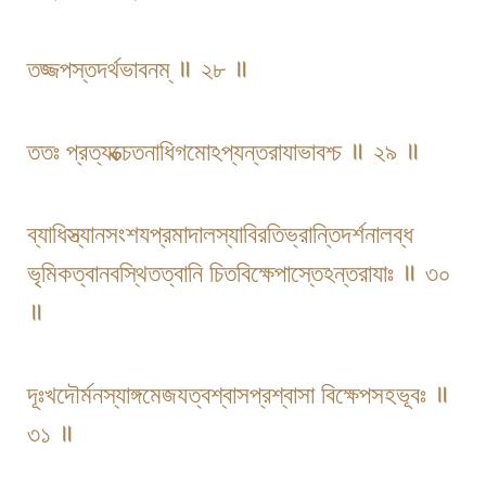
তজ্জপস্তদর্থভাবনম্ ॥ ২৮ ॥
ততঃ প্রত্যক্ত্চেতনাধিগমোঽপ্যন্তরাযাভাবশ্চ ॥ ২৯ ॥
ব্যাধিস্ত্যান​সংশযপ্রমাদালস্যা​বিরতিভ্রান্তিদর্শনালব্ধ​
ভৃমিকত্বানবস্থিতত্বানি চিতবিক্ষেপাস্তেঽন্তরাযাঃ ॥ ৩০
॥
দূঃখদৌর্মনস্যাঙ্গমেজযত্বশ্বাসপ্রশ্বাসা বিক্ষেপসহভূবঃ ॥
৩১ ॥