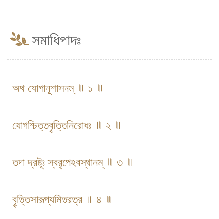
সমাধিপাদঃ
অথ যোগানূশাসনম্ ॥ ১ ॥
যোগশ্চিত্তবৄত্তিনিরোধঃ ॥ ২ ॥
তদা দ্রষ্টূঃ স্বরৃপেঽবস্থানম্ ॥ ৩ ॥
বৄত্তিসারূপ্যমিতরত্র ॥ ৪ ॥