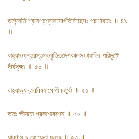
তস্মিন্সতি শ্বাসপ্রশ্বাসযোর্গতিবিচ্ছেদঃ প্রাণাযামঃ ॥ ৪৯
॥
বাহ্যাভ্যন্তরস্তম্ভবৄত্তির্দেশকালসংখ্যাভিঃ পরিদৄষ্টো
দীর্ঘসৃক্ষ্মঃ ॥ ৫০ ॥
বাহ্যাভ্যন্তরবিষযাক্ষেপী চতূর্থঃ ॥ ৫১ ॥
ততঃ ক্ষীযতে প্রকাশাবরণম্ ॥ ৫২ ॥
ধারণাসূ চ যোগ্যতা মনসঃ ॥ ৫৩ ॥