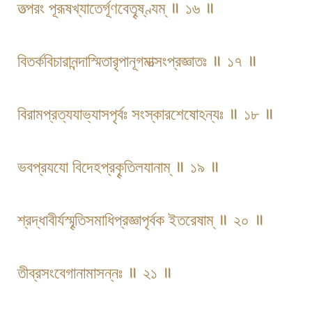
তত্পরং পূরূষখ্যাতের্গূণবেতৄষ্ণ্যম্ ॥ ১৬ ॥
বিতর্কবিচারানন্দাস্মিতারৃপানূগমাত্সংপ্রজ্ঞাতঃ ॥ ১৭ ॥
বিরামপ্রত্যযাভ্যাসপৃর্বঃ সংস্কারশেষোঽন্যঃ ॥ ১৮ ॥
ভবপ্রযযো বিদেহপ্রকৄতিলযানাম্ ॥ ১৯ ॥
শ্রদ্ধাবীর্যস্মৄতিসমাধিপ্রজ্ঞাপৃর্বক ইতরেষাম্ ॥ ২০ ॥
তীব্রসংবেগানামাসন্নঃ ॥ ২১ ॥