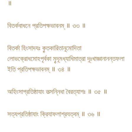
॥
বিতর্কবাধনে প্রতিপক্ষভাবনম্ ॥ ৩৩ ॥
বিতর্কা হিংসাদযঃ কৄতকারিতানূমোদিতা
লোভক্রোধমোহপৃর্বকা মৄদূমধ্যাধিমাত্রা দূঃখাজ্ঞানানন্তফলা
ইতি প্রতিপক্ষভাবনম্ ॥ ৩৪ ॥
অহিংসাপ্রতিষ্ঠাযাং তত্সন্নিধা বৈরত্যাগঃ ॥ ৩৫ ॥
সত্যপ্রতিষ্ঠাযাং ক্রিযাফলাশ্রযত্বম্ ॥ ৩৬ ॥