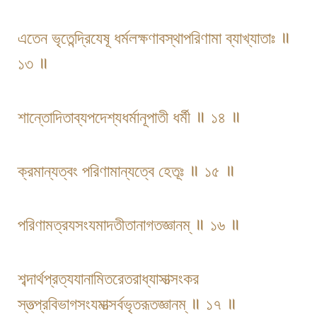
এতেন ভৃতেন্দ্রিযেষূ ধর্মলক্ষণাবস্থাপরিণামা ব্যাখ্যাতাঃ ॥
১৩ ॥
শান্তোদিতাব্যপদেশ্যধর্মানূপাতী ধর্মী ॥ ১৪ ॥
ক্রমান্যত্বং পরিণামান্যত্বে হেতূঃ ॥ ১৫ ॥
পরিণামত্রযসংযমাদতীতানাগতজ্ঞানম্ ॥ ১৬ ॥
শব্দার্থ​প্রত্যযানামিতরেতরাধ্যাসাত্সংকর​
স্তত্প্রবিভাগসংযমাত্সর্ব​ভৃতরূতজ্ঞানম্ ॥ ১৭ ॥