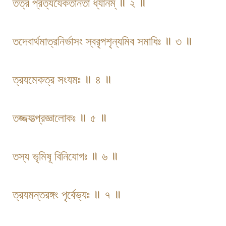
তত্র প্রত্যযৈকতানতা ধ্যানম্ ॥ ২ ॥
তদেবার্থমাত্রনির্ভাসং স্বরৃপশৃন্যমিব সমাধিঃ ॥ ৩ ॥
ত্রযমেকত্র সংযমঃ ॥ ৪ ॥
তজ্জযাত্প্রজ্ঞালোকঃ ॥ ৫ ॥
তস্য ভৃমিষূ বিনিযোগঃ ॥ ৬ ॥
ত্রযমন্তরঙ্গং পৃর্বেভ্যঃ ॥ ৭ ॥