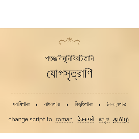
পতঞ্জলিমূনিবিরচিতানি
যোগসৃত্রাণি
সমাধিপাদঃ
সাধনপাদঃ
বিভৃতিপাদঃ
কৈবল্যপাদঃ
change script to
roman
देवनागरी
ಕನ್ನಡ
தமிழ்