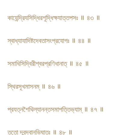
কাযেন্দ্রিযসিদ্ধিরশূদ্ধিক্ষযাত্তপসঃ ॥ ৪৩ ॥
স্বাধ্যাযাদিষ্টদেবতাসংপ্রযোগঃ ॥ ৪৪ ॥
সমাধিসিদ্বিরীশ্বরপ্রণিধানাত্ ॥ ৪৫ ॥
স্থিরসূখমাসনম্ ॥ ৪৬ ॥
প্রযত্নশৈথিল্যানন্তসমাপত্তিভ্যাম্ ॥ ৪৭ ॥
ততো দ্বন্দ্বানভিঘাতঃ ॥ ৪৮ ॥