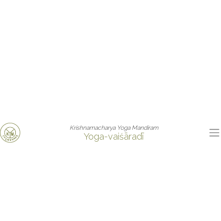
Krishnamacharya Yoga Mandiram
Yoga-vaiśāradī