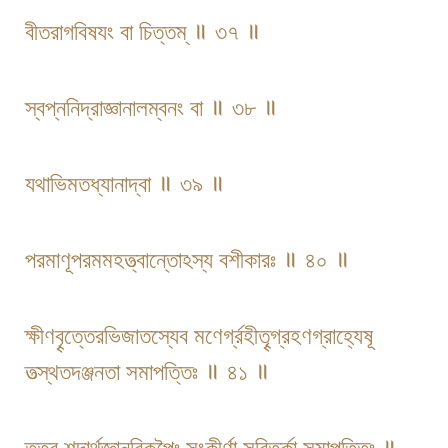
বীতরাগবিষযং বা চিত্তম্ ॥ ৩৭ ॥
স্বপ্ননিদ্রাজ্ঞানালম্বনং বা ॥ ৩৮ ॥
যথাভিমতধ্যানাদ্বা ॥ ৩৯ ॥
পরমাণূপরমমহত্ত্বান্তোঽস্য বশীকারঃ ॥ ৪০ ॥
ক্ষীণবৄত্তেরভিজাতস্যেব মণের্গ্রহীতৄগ্রহণগ্রাহ্যেষূ
তত্স্থতদঞ্জনতা সমাপত্তিঃ ॥ ৪১ ॥
তত্র শব্দার্থজ্ঞানবিকল্পৈঃ সংকীর্ণা সবিতর্কা সমাপত্তিঃ ॥