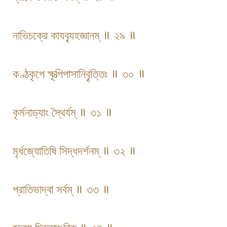
নাভিচক্রে কাযব্যৃহজ্ঞানম্ ॥ ২৯ ॥
কণ্ঠকৃপে ক্ষূত্পিপাসানিবৄত্তিঃ ॥ ৩০ ॥
কৃর্মনাড্যাং স্থৈর্যম্ ॥ ৩১ ॥
মৃর্ধজ্যোতিষি সিদ্ধদর্শনম্ ॥ ৩২ ॥
প্রাতিভাদ্বা সর্বম্ ॥ ৩৩ ॥