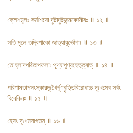
ক্লেশমৃলঃ কর্মাশযো দৄষ্টাদৄষ্টজন্মবেদনীযঃ ॥ ১২ ॥
সতি মৃলে তদ্বিপাকো জাত্যাযূর্ভোগাঃ ॥ ১৩ ॥
তে হ্লাদপরিতাপফলাঃ পূণ্যাপূণ্যহেতূত্বাত্ ॥ ১৪ ॥
পরিণামতাপসংস্কারদূঃখৈর্গূণবৄত্তিবিরোধাচ্চ দূঃখমেব সর্বং
বিবেকিনঃ ॥ ১৫ ॥
হেযং দূঃখমনাগতম্ ॥ ১৬ ॥