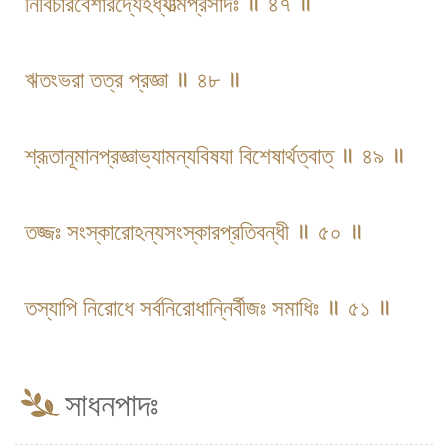
নির্বিচারবৈশারদ্যেঽধ্যাত্মপ্রসাদঃ ॥ ৪৭ ॥
ঋতংভরা তত্র প্রজ্ঞা ॥ ৪৮ ॥
শ্রূতানূমানপ্রজ্ঞাভ্যামন্যবিষযা বিশেষার্থত্বাত্ ॥ ৪৯ ॥
তজ্জঃ সংস্কারোঽন্যসংস্কারপ্রতিবন্ধী ॥ ৫০ ॥
তস্যাপি নিরোধে সর্বনিরোধান্নির্বীজঃ সমাধিঃ ॥ ৫১ ॥
সাধনপাদঃ