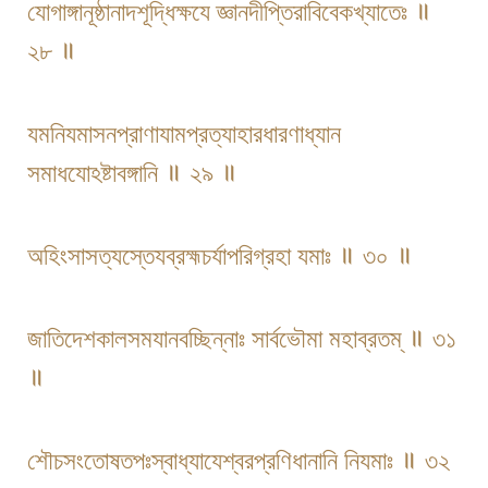
যোগাঙ্গানূষ্ঠানাদশূদ্ধিক্ষযে জ্ঞানদীপ্তিরাবিবেকখ্যাতেঃ ॥
২৮ ॥
যমনিযমাসন​প্রাণাযামপ্রত্যাহার​ধারণাধ্যান​
সমাধযোঽষ্টাবঙ্গানি ॥ ২৯ ॥
অহিংসাসত্যস্তেযব্রহ্মচর্যাপরিগ্রহা যমাঃ ॥ ৩০ ॥
জাতিদেশকালসমযানবচ্ছিন্নাঃ সার্বভৌমা মহাব্রতম্ ॥ ৩১
॥
শৌচসংতোষতপঃস্বাধ্যাযেশ্বরপ্রণিধানানি নিযমাঃ ॥ ৩২