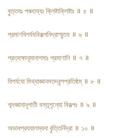
বৄত্তযঃ পঞ্চতয্যঃ ক্লিষ্টাক্লিষ্টাঃ ॥ ৫ ॥
প্রমাণবিপর্যযবিকল্পনিদ্রাস্মৄতয ॥ ৬ ॥
প্রত্যক্ষানূমানাগমাঃ প্রমাণানি ॥ ৭ ॥
বিপর্যযো মিথ্যাজ্ঞানমতদ্রৃপপ্রতিষ্ঠম্ ॥ ৮ ॥
শব্দজ্ঞানানূপাতী বস্তূশৃন্যো বিকল্পঃ ॥ ৯ ॥
অভাবপ্রযযালম্বনা বৄত্তির্নিদ্রা ॥ ১০ ॥