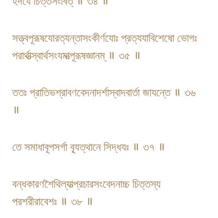
হদযে চিত্তসংবিত্ ॥ ৩৪ ॥
সত্ত্বপূরূষযোরত্যন্তাসংকীর্ণযোঃ প্রত্যযাবিশেষো ভোগঃ
পরার্থাত্স্বার্থসংযমাত্পূরূষজ্ঞানম্ ॥ ৩৫ ॥
ততঃ প্রাতিভশ্রাবণবেদনাদর্শাস্বাদবার্তা জাযন্তে ॥ ৩৬
॥
তে সমাধাবূপসর্গা ব্যূত্থানে সিদ্ধযঃ ॥ ৩৭ ॥
বন্ধকারণশৈথিল্যাত্প্রচারসংবেদনাচ্চ চিত্তস্য
পরশরীরাবেশঃ ॥ ৩৮ ॥