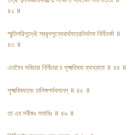
৪২ ॥
স্মৄতিপরিশূদ্ধৌ স্বরৃপশৃন্যেবার্থমাত্রনির্ভাসা নির্বিতর্কা ॥
৪৩ ॥
এতযৈব সবিচারা নির্বিচারা চ সৃক্ষ্মবিষযা ব্যাখ্যাতা ॥ ৪৪ ॥
সৃক্ষ্মবিষযত্বং চালিঙ্গপর্যবসানম্ ॥ ৪৫ ॥
তা এব সবীজঃ সমাধিঃ ॥ ৪৬ ॥