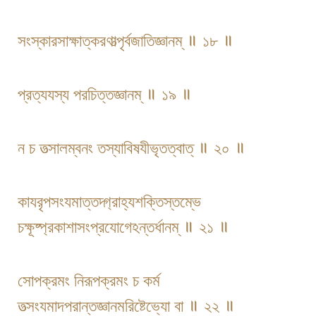
সংস্কারসাক্ষাত্করণাত্পৃর্বজাতিজ্ঞানম্ ॥ ১৮ ॥
প্রত্যযস্য পরচিত্তজ্ঞানম্ ॥ ১৯ ॥
ন চ তত্সালম্বনং তস্যাবিষযীভৃতত্বাত্ ॥ ২০ ॥
কাযরৃপসংযমাত্তদ্গ্রাহ্যশক্তিস্তম্ভে
চক্ষূষ্প্রকাশাসংপ্রযোগেঽন্তর্ধানম্ ॥ ২১ ॥
সোপক্রমং নিরূপক্রমং চ কর্ম
তত্সংযমাদপরান্তজ্ঞানমরিষ্টেভ্যো বা ॥ ২২ ॥