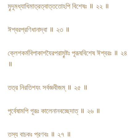
মৄদূমধ্যাধিমাত্রত্বাত্ততোঽপি বিশেষঃ ॥ ২২ ॥
ঈশ্বরপ্রণিধানাদ্বা ॥ ২৩ ॥
ক্লেশকর্মবিপাকাশযৈরপরামৄষ্টঃ পূরূষবিশেষ ঈশ্বরঃ ॥ ২৪
॥
তত্র নিরতিশযং সর্বজ্ঞবীজম্ ॥ ২৫ ॥
পৃর্বেষামপি গূরূঃ কালেনানবচ্ছেদাত্ ॥ ২৬ ॥
তস্য বাচকঃ প্রণবঃ ॥ ২৭ ॥